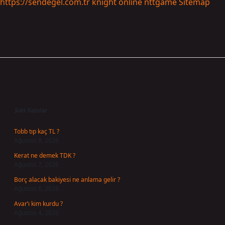
https://sendegel.com.tr
knight online
nttgame
Sitemap
Sidebar
Son Yazılar
Tobb tıp kaç TL ?
Ağustos 8, 2026
Kerat ne demek TDK ?
Ağustos 7, 2026
Borç alacak bakiyesi ne anlama gelir ?
Ağustos 6, 2026
Avar’ı kim kurdu ?
Ağustos 4, 2026