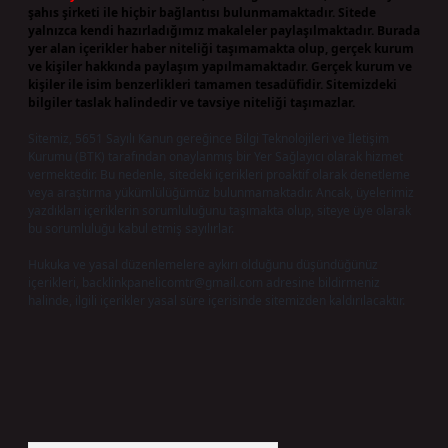
şahıs şirketi ile hiçbir bağlantısı bulunmamaktadır. Sitede
yalnızca kendi hazırladığımız makaleler paylaşılmaktadır. Burada
yer alan içerikler haber niteliği taşımamakta olup, gerçek kurum
ve kişiler hakkında paylaşım yapılmamaktadır. Gerçek kurum ve
kişiler ile isim benzerlikleri tamamen tesadüfidir. Sitemizdeki
bilgiler taslak halindedir ve tavsiye niteliği taşımazlar.
Sitemiz, 5651 Sayılı Kanun gereğince Bilgi Teknolojileri ve İletişim
Kurumu (BTK) tarafından onaylanmış bir Yer Sağlayıcı olarak hizmet
vermektedir. Bu nedenle, sitedeki içerikleri proaktif olarak denetleme
veya araştırma yükümlülüğümüz bulunmamaktadır. Ancak, üyelerimiz
yazdıkları içeriklerin sorumluluğunu taşımakta olup, siteye üye olarak
bu sorumluluğu kabul etmiş sayılırlar.
Hukuka ve yasal düzenlemelere aykırı olduğunu düşündüğünüz
içerikleri,
backlinkpanelicomtr@gmail.com
adresine bildirmeniz
halinde, ilgili içerikler yasal süre içerisinde sitemizden kaldırılacaktır.