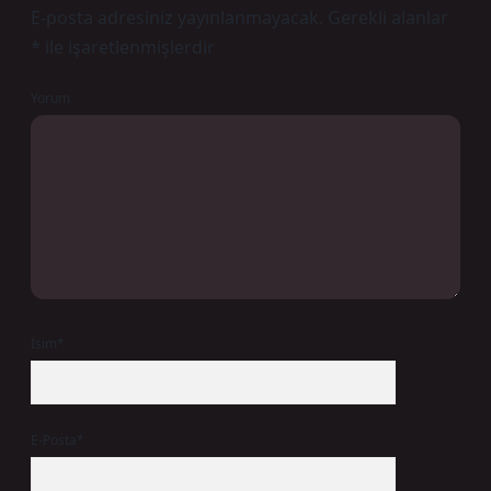
E-posta adresiniz yayınlanmayacak.
Gerekli alanlar
*
ile işaretlenmişlerdir
Yorum
İsim*
E-Posta*