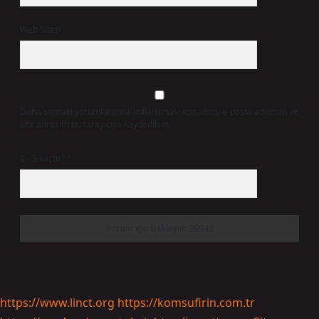
Web Sitesi
Daha sonraki yorumlarımda kullanılması için adım, e-posta adresim ve
site adresim bu tarayıcıya kaydedilsin.
9 - 5 kaçtır?
*
https://www.linct.org
https://komsufirin.com.tr