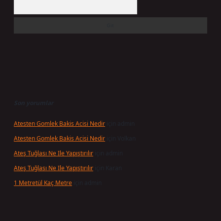
Arama
Son yorumlar
Atesten Gomlek Bakis Acisi Nedir
için
admin
Atesten Gomlek Bakis Acisi Nedir
için
Volkan
Ateş Tuğlası Ne Ile Yapıştırılır
için
admin
Ateş Tuğlası Ne Ile Yapıştırılır
için
Karan
1 Metretül Kaç Metre
için
admin