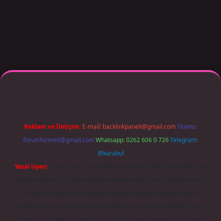
r giriş adresi güncellendi
betexper.xyz
m elexbet
Reklam ve İletişim:
E-mail:
backlinkpaneli@gmail.com
Teams:
forumhizmeti@gmail.com
Whatsapp: 0262 606 0 726
Telegram:
@karabul
Yasal Uyarı:
Sitemiz, 5651 Sayılı Kanun gereğince Bilgi Teknolojileri ve
İletişim Kurumu (BTK) tarafından onaylanmış bir Yer Sağlayıcı olarak
hizmet vermektedir. Bu nedenle, sitedeki içerikleri proaktif olarak
denetleme veya araştırma yükümlülüğümüz bulunmamaktadır. Ancak,
üyelerimiz yazdıkları içeriklerin sorumluluğunu taşımakta olup, siteye