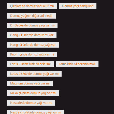
Çikolatada domuz yağı olur mu
Domuz yağı hangi kod
Domuz yağının diğer adı nedir
Dr Oetkerde domuz yağı var mı
Hangi ürünlerde domuz eti var
Hangi ürünlerde domuz yağı var
Knorr içinde domuz yağı var mı
Lotus Biscoff bisküvi helal mi
Lotus bisküvi nerenin malı
Lotus bisküvide domuz yağı var mı
Magnum domuz yağı var mı
Milka çikolata domuz yağı var mı
Nescafede domuz yağı var mı
Nestle çikolatada domuz yağı var mı