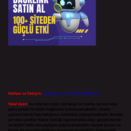
Reklam ve İletişim:
Skype: live:.cid.575569c608265c69
Yasal Uyarı:
Bu internet sitesi, herhangi bir marka, kurum veya
şahıs şirketi ile hiçbir bağlantısı bulunmamaktadır. Sitede
yalnızca kendi hazırladığımız makaleler paylaşılmaktadır. Burada
yer alan içerikler haber niteliği taşımamakta olup, gerçek kurum
ve kişiler hakkında paylaşım yapılmamaktadır. Gerçek kurum ve
kişiler ile isim benzerlikleri tamamen tesadüfidir. Sitemizdeki