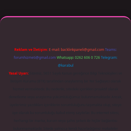
r giriş adresi güncellendi
betexper.xyz
m elexbet
Reklam ve İletişim:
E-mail:
backlinkpaneli@gmail.com
Teams:
forumhizmeti@gmail.com
Whatsapp: 0262 606 0 726
Telegram:
@karabul
Yasal Uyarı:
Sitemiz, 5651 Sayılı Kanun gereğince Bilgi Teknolojileri ve
İletişim Kurumu (BTK) tarafından onaylanmış bir Yer Sağlayıcı olarak
hizmet vermektedir. Bu nedenle, sitedeki içerikleri proaktif olarak
denetleme veya araştırma yükümlülüğümüz bulunmamaktadır. Ancak,
üyelerimiz yazdıkları içeriklerin sorumluluğunu taşımakta olup, siteye
üye olarak bu sorumluluğu kabul etmiş sayılırlar. Bu internet sitesi,
herhangi bir marka, kurum veya şahıs şirketi ile hiçbir bağlantısı
bulunmamaktadır. Sitede yalnızca kendi hazırladığımız makaleler