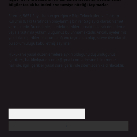
bilgiler taslak halindedir ve tavsiye niteliği taşımazlar.
Sitemiz, 5651 Sayılı Kanun gereğince Bilgi Teknolojileri ve İletişim
Kurumu (BTK) tarafından onaylanmış bir Yer Sağlayıcı olarak hizmet
vermektedir. Bu nedenle, sitedeki içerikleri proaktif olarak denetleme
veya araştırma yükümlülüğümüz bulunmamaktadır. Ancak, üyelerimiz
yazdıkları içeriklerin sorumluluğunu taşımakta olup, siteye üye olarak
bu sorumluluğu kabul etmiş sayılırlar.
Hukuka ve yasal düzenlemelere aykırı olduğunu düşündüğünüz
içerikleri,
backlinkpanelicomtr@gmail.com
adresine bildirmeniz
halinde, ilgili içerikler yasal süre içerisinde sitemizden kaldırılacaktır.
Arama