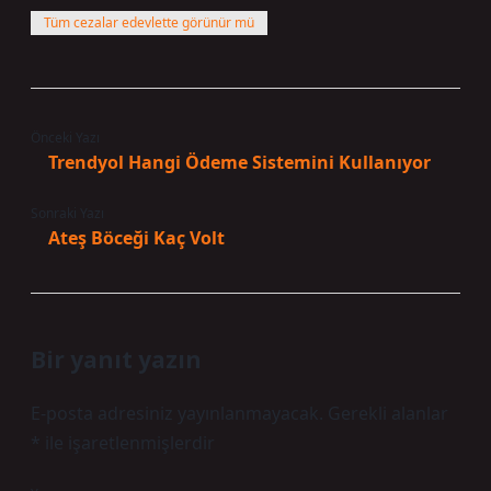
Tüm cezalar edevlette görünür mü
Önceki Yazı
Trendyol Hangi Ödeme Sistemini Kullanıyor
Sonraki Yazı
Ateş Böceği Kaç Volt
Bir yanıt yazın
E-posta adresiniz yayınlanmayacak.
Gerekli alanlar
*
ile işaretlenmişlerdir