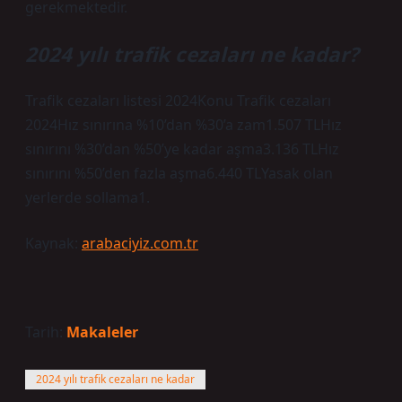
gerekmektedir.
2024 yılı trafik cezaları ne kadar?
Trafik cezaları listesi 2024Konu Trafik cezaları
2024Hız sınırına %10’dan %30’a zam1.507 TLHız
sınırını %30’dan %50’ye kadar aşma3.136 TLHız
sınırını %50’den fazla aşma6.440 TLYasak olan
yerlerde sollama1.
Kaynak:
arabaciyiz.com.tr
Tarih:
Makaleler
2024 yılı trafik cezaları ne kadar