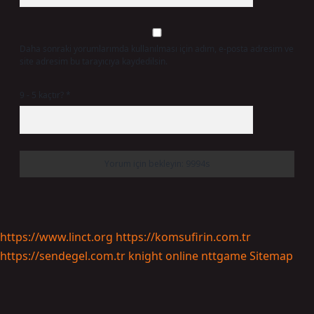
Daha sonraki yorumlarımda kullanılması için adım, e-posta adresim ve
site adresim bu tarayıcıya kaydedilsin.
9 - 5 kaçtır?
*
https://www.linct.org
https://komsufirin.com.tr
https://sendegel.com.tr
knight online
nttgame
Sitemap