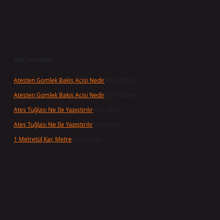
Son yorumlar
Atesten Gomlek Bakis Acisi Nedir
için
admin
Atesten Gomlek Bakis Acisi Nedir
için
Volkan
Ateş Tuğlası Ne Ile Yapıştırılır
için
admin
Ateş Tuğlası Ne Ile Yapıştırılır
için
Karan
1 Metretül Kaç Metre
için
admin