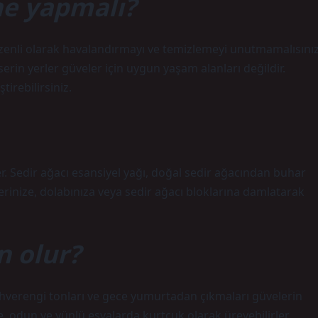
ne yapmalı?
üzenli olarak havalandırmayı ve temizlemeyi unutmamalısını
ve serin yerler güveler için uygun yaşam alanları değildir.
tirebilirsiniz.
 Sedir ağacı esansiyel yağı, doğal sedir ağacından buhar
ilerinize, dolabınıza veya sedir ağacı bloklarına damlatarak
n olur?
ahverengi tonları ve gece yumurtadan çıkmaları güvelerin
rde, odun ve yünlü eşyalarda kurtçuk olarak üreyebilirler.