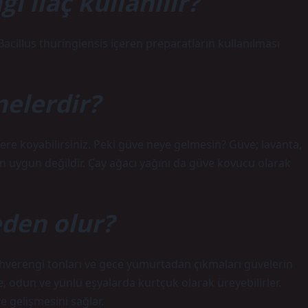
i ilaç kullanılır?
Bacillus thuringiensis içeren preparatların kullanılması
nelerdir?
lere koyabilirsiniz. Peki güve neye gelmesin? Güve; lavanta,
çin uygun değildir. Çay ağacı yağını da güve kovucu olarak
eden olur?
ahverengi tonları ve gece yumurtadan çıkmaları güvelerin
rde, odun ve yünlü eşyalarda kurtçuk olarak üreyebilirler.
e gelişmesini sağlar.