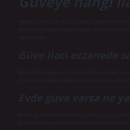
Güveye hangi ilaç
Hijyenia böcek ilacı %0,15 lambda-cyhalothrin içeri
de bulunur. Hijyenia güve kelebek ilacı Tetracon Ult
memnundur.
Güve ilacı eczanede sa
Marketlerde veya eczanelerde satılan spreyler veya 
Güve kovucu yeterli değilse, haşere kontrol uzmanla
Evde güve varsa ne y
Evdeki güvelerden kurtulmak için en yaygın yöntem si
Dolaptaki veya güve görülen alandaki tüm eşyalar kald