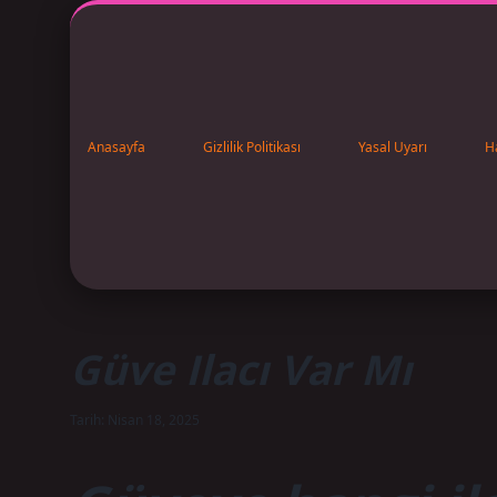
Anasayfa
Gizlilik Politikası
Yasal Uyarı
H
Güve Ilacı Var Mı
Tarih: Nisan 18, 2025