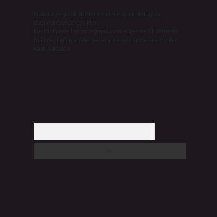
Hukuka ve yasal düzenlemelere aykırı olduğunu
düşündüğünüz içerikleri,
backlinkpanelicomtr@gmail.com
adresine bildirmeniz
z
halinde, ilgili içerikler yasal süre içerisinde sitemizden
kaldırılacaktır.
Arama