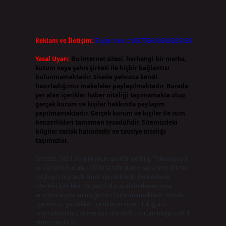
Reklam ve İletişim:
Skype: live:.cid.575569c608265c69
Yasal Uyarı:
Bu internet sitesi, herhangi bir marka,
kurum veya şahıs şirketi ile hiçbir bağlantısı
bulunmamaktadır. Sitede yalnızca kendi
hazırladığımız makaleler paylaşılmaktadır. Burada
yer alan içerikler haber niteliği taşımamakta olup,
gerçek kurum ve kişiler hakkında paylaşım
yapılmamaktadır. Gerçek kurum ve kişiler ile isim
benzerlikleri tamamen tesadüfidir. Sitemizdeki
bilgiler taslak halindedir ve tavsiye niteliği
taşımazlar.
Sitemiz, 5651 Sayılı Kanun gereğince Bilgi Teknolojileri
ve İletişim Kurumu (BTK) tarafından onaylanmış bir Yer
n
Sağlayıcı olarak hizmet vermektedir. Bu nedenle,
sitedeki içerikleri proaktif olarak denetleme veya
araştırma yükümlülüğümüz bulunmamaktadır. Ancak,
üyelerimiz yazdıkları içeriklerin sorumluluğunu
taşımakta olup, siteye üye olarak bu sorumluluğu kabul
etmiş sayılırlar.