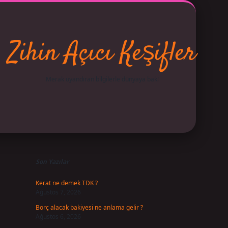
Zihin Açıcı Keşifler
Merak uyandıran bilgilerle dünyaya bak!
Sidebar
betci
vdcasino giriş
ilbet casino
ilbet yeni giriş
Betexp
Son Yazılar
Kerat ne demek TDK ?
Ağustos 7, 2026
Borç alacak bakiyesi ne anlama gelir ?
Ağustos 6, 2026