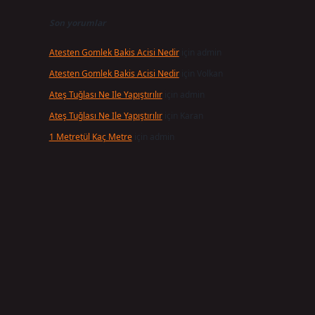
Son yorumlar
Atesten Gomlek Bakis Acisi Nedir
için
admin
Atesten Gomlek Bakis Acisi Nedir
için
Volkan
Ateş Tuğlası Ne Ile Yapıştırılır
için
admin
Ateş Tuğlası Ne Ile Yapıştırılır
için
Karan
1 Metretül Kaç Metre
için
admin