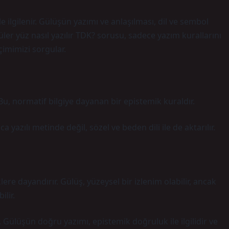
 ile ilgilenir. Gülüşün yazımı ve anlaşılması, dil ve sembol
ler yüz nasıl yazılır TDK?
sorusu, sadece yazım kurallarını
imimizi sorgular.
Bu, normatif bilgiye dayanan bir epistemik kuraldır.
 yazılı metinde değil, sözel ve beden dili ile de aktarılır.
ere dayandırır. Gülüş, yüzeysel bir izlenim olabilir, ancak
lir.
. Gülüşün doğru yazımı, epistemik doğruluk ile ilgilidir ve