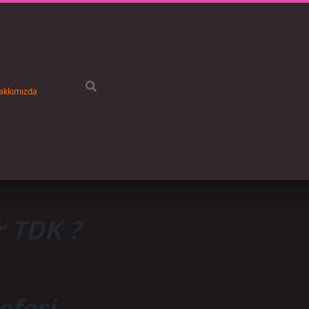
akkımızda
r TDK ?
efesi