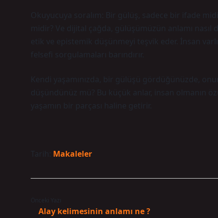
Okuyucuya soralım: Bir gülüş, sadece bir ifade mid
midir? Ve dijital çağda, gülüşümüzün anlamı nasıl
etik ve epistemik düşünmeyi teşvik eder. İnsan varlı
felsefi sorgulamaları barındırır.
Kendi yaşamınızda, bir gülüşü gördüğünüzde, onun s
düşündünüz mü? Bu küçük anlar, insan olmanın özün
yaşamın bir parçası haline getirir.
Tarih:
Makaleler
Önceki Yazı
Alay kelimesinin anlamı ne ?