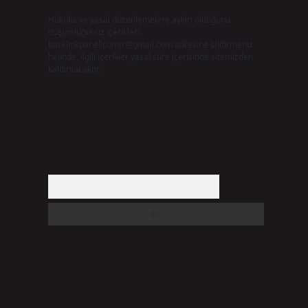
Hukuka ve yasal düzenlemelere aykırı olduğunu
düşündüğünüz içerikleri,
backlinkpanelicomtr@gmail.com
adresine bildirmeniz
halinde, ilgili içerikler yasal süre içerisinde sitemizden
kaldırılacaktır.
Arama