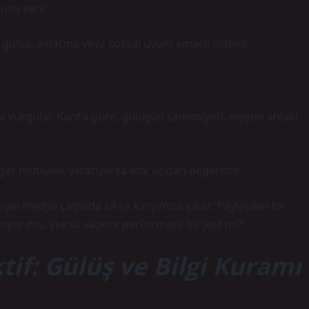
usu verir.
u gülüş, aldatma veya sosyal uyum amaçlı olabilir.
 vurgular. Kant’a göre, gülüşün samimiyeti, niyetin ahlaki
eğer mutluluk yaratıyorsa etik açıdan değerlidir.
yal medya çağında sıkça karşımıza çıkar: Paylaşılan bir
atıyor mu, yoksa sadece performatif bir jest mi?
if: Gülüş ve Bilgi Kuramı