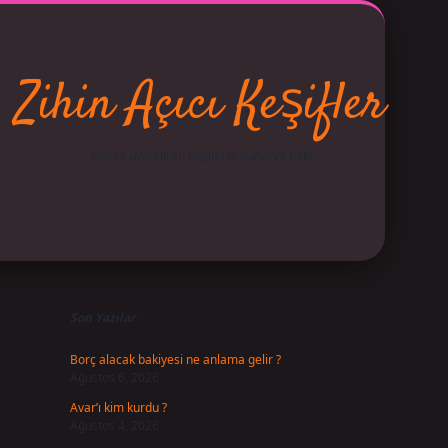
Zihin Açıcı Keşifler
Merak uyandıran bilgilerle dünyaya bak!
Sidebar
betci
vdcasino giriş
ilbet casino
ilbet yeni giriş
Betexper 
Son Yazılar
Borç alacak bakiyesi ne anlama gelir ?
Ağustos 6, 2026
Avar’ı kim kurdu ?
Ağustos 4, 2026