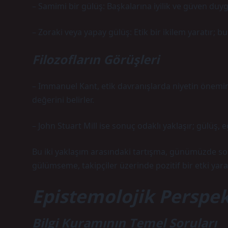
– Samimi bir gülüş: Başkalarına iyilik ve güven duyg
– Zoraki veya yapay gülüş: Etik bir ikilem yaratır; b
Filozofların Görüşleri
– Immanuel Kant, etik davranışlarda niyetin önemini
değerini belirler.
– John Stuart Mill ise sonuç odaklı yaklaşır; gülüş, 
Bu iki yaklaşım arasındaki tartışma, günümüzde sos
gülümseme, takipçiler üzerinde pozitif bir etki yar
Epistemolojik Perspekt
Bilgi Kuramının Temel Soruları