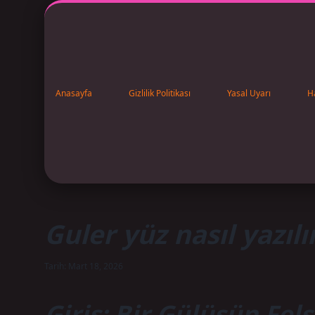
Anasayfa
Gizlilik Politikası
Yasal Uyarı
H
Guler yüz nasıl yazılı
Tarih: Mart 18, 2026
Giriş: Bir Gülüşün Fels