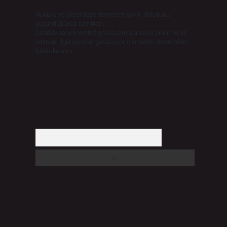
Hukuka ve yasal düzenlemelere aykırı olduğunu
düşündüğünüz içerikleri,
backlinkpanelicomtr@gmail.com
adresine bildirmeniz
halinde, ilgili içerikler yasal süre içerisinde sitemizden
kaldırılacaktır.
Arama