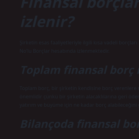
Finansal borçla
izlenir?
Şirketin esas faaliyetleriyle ilgili kısa vadeli borçl
No’lu Borçlar hesabında izlenmektedir.
Toplam finansal borç 
Toplam borç, bir şirketin kendisine borç verenlere
önemlidir çünkü bir şirketin alacaklılarına geri ö
yatırım ve büyüme için ne kadar borç alabileceğini g
Bilançoda finansal bor