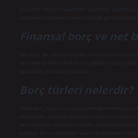
Kurumlar vergisi mükellefleri açısından kapatma
hesabının borçlandırılması suretiyle gerçekleştirilir.
Finansal borç ve net b
Net borç: Bu, şirketin toplam nakit parasını şirket
sermaye: Şirketin varlıkları iki şekilde finanse edilir
kaynaklar, yani öz sermayedir.
Borç türleri nelerdir?
Farklı borç türleri arasında teminatlı ve teminatsız 
kategorileri arasında ipotekler, kredi kartı kredi limi
de bulunabilir. Farklı borç türleri arasında teminatlı
bulunur. Borç kategorileri arasında ipotekler, kredi k