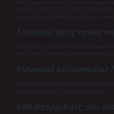
Bilanço hazırlamanın ikinci adımı şirketin yükümlül
kaynaklarını temsil eder. Kısa vadeli yükümlülükler 
Uzun vadeli yükümlülükler bir yıldan uzun sürede 
Finansal borç oranı ne
Finansal borç oranı Bu oran %50’nin üzerindeyse şir
borcu %50’nin üzerinde olan şirketlerde finansal gid
Finansal kiralamalar 
Kiracıların finansal kiralama şirketlerine olan bir y
işlemlerinden borçlar” hesabında izlenmektedir.
689 hesap borç mu al