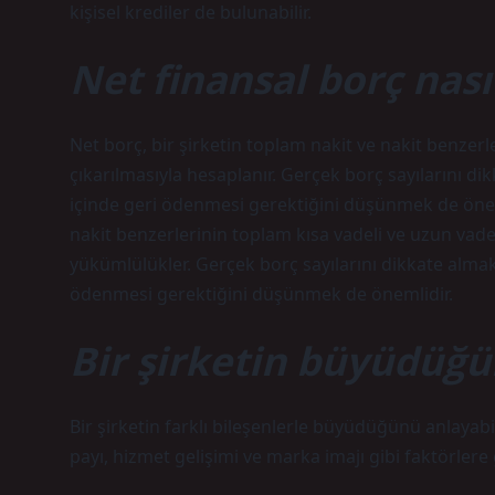
kişisel krediler de bulunabilir.
Net finansal borç nası
Net borç, bir şirketin toplam nakit ve nakit benzer
çıkarılmasıyla hesaplanır. Gerçek borç sayılarını 
içinde geri ödenmesi gerektiğini düşünmek de önem
nakit benzerlerinin toplam kısa vadeli ve uzun vade
yükümlülükler. Gerçek borç sayılarını dikkate alma
ödenmesi gerektiğini düşünmek de önemlidir.
Bir şirketin büyüdüğün
Bir şirketin farklı bileşenlerle büyüdüğünü anlayabili
payı, hizmet gelişimi ve marka imajı gibi faktörler