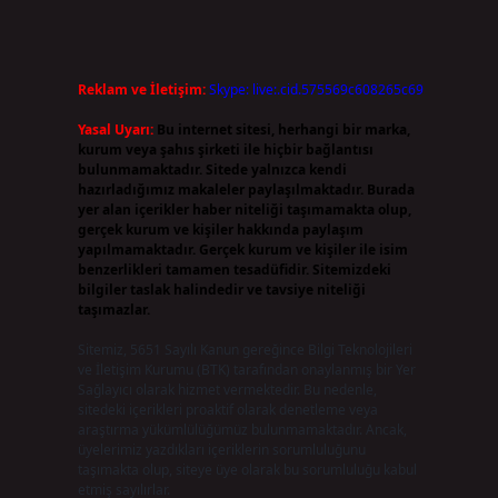
Reklam ve İletişim:
Skype: live:.cid.575569c608265c69
Yasal Uyarı:
Bu internet sitesi, herhangi bir marka,
kurum veya şahıs şirketi ile hiçbir bağlantısı
bulunmamaktadır. Sitede yalnızca kendi
hazırladığımız makaleler paylaşılmaktadır. Burada
yer alan içerikler haber niteliği taşımamakta olup,
gerçek kurum ve kişiler hakkında paylaşım
yapılmamaktadır. Gerçek kurum ve kişiler ile isim
benzerlikleri tamamen tesadüfidir. Sitemizdeki
bilgiler taslak halindedir ve tavsiye niteliği
taşımazlar.
Sitemiz, 5651 Sayılı Kanun gereğince Bilgi Teknolojileri
ve İletişim Kurumu (BTK) tarafından onaylanmış bir Yer
Sağlayıcı olarak hizmet vermektedir. Bu nedenle,
sitedeki içerikleri proaktif olarak denetleme veya
araştırma yükümlülüğümüz bulunmamaktadır. Ancak,
üyelerimiz yazdıkları içeriklerin sorumluluğunu
taşımakta olup, siteye üye olarak bu sorumluluğu kabul
etmiş sayılırlar.