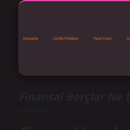
Anasayfa
Gizlilik Politikası
Yasal Uyarı
H
Finansal Borçlar Ne
Tarih: Kasım 4, 2024