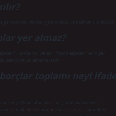
ılır?
z gereken şey bilanço, gelir tablosu ve nakit akış tablosudur
lar yer almaz?
yetleri”, “Ar-Ge maliyetleri”, “özel maliyetler” ve “diğer
ir. Bilançoda yer almamaktadır.
borçlar toplamı neyi ifad
ermaye Finansal ve ticari borçlar, alınan avanslar,
un yükümlülükler bölümünde yer alır. Ayrıca, şirketlerin