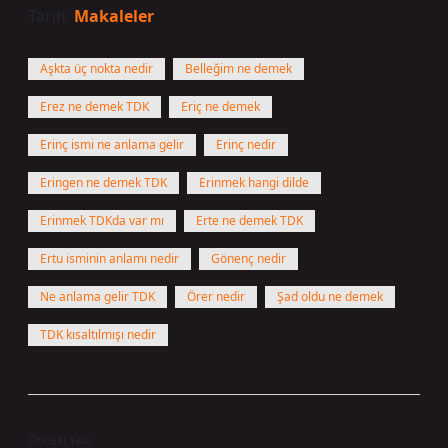
Tarih:
Makaleler
Aşkta üç nokta nedir
Belleğim ne demek
Erez ne demek TDK
Eriç ne demek
Erinç ismi ne anlama gelir
Erinç nedir
Eringen ne demek TDK
Erinmek hangi dilde
Erinmek TDKda var mı
Erte ne demek TDK
Ertu isminin anlamı nedir
Gönenç nedir
Ne anlama gelir TDK
Örer nedir
Şad oldu ne demek
TDK kısaltılmışı nedir
Önceki Yazı