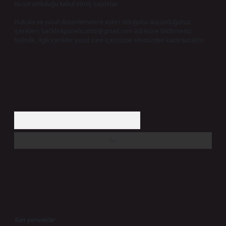
bu sorumluluğu kabul etmiş sayılırlar.
Hukuka ve yasal düzenlemelere aykırı olduğunu düşündüğünüz
içerikleri,
backlinkpanelicomtr@gmail.com
adresine bildirmeniz
halinde, ilgili içerikler yasal süre içerisinde sitemizden kaldırılacaktır.
Arama
Son yorumlar