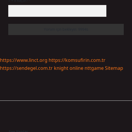
7 + 8 kaçtır?
*
https://www.linct.org
https://komsufirin.com.tr
https://sendegel.com.tr
knight online
nttgame
Sitemap
Sidebar
Son Yazılar