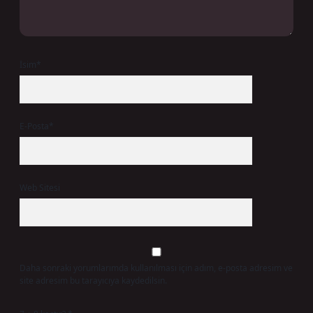
İsim*
E-Posta*
Web Sitesi
Daha sonraki yorumlarımda kullanılması için adım, e-posta adresim ve
site adresim bu tarayıcıya kaydedilsin.