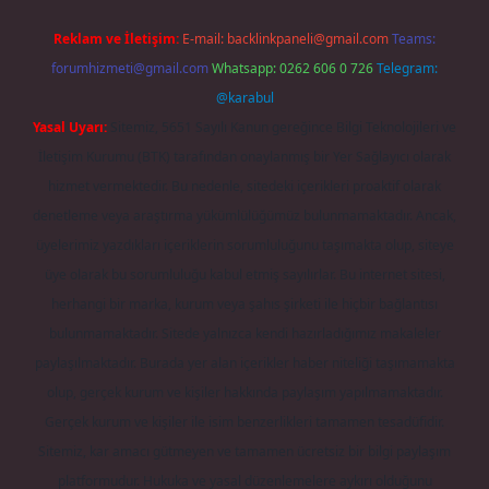
Reklam ve İletişim:
E-mail:
backlinkpaneli@gmail.com
Teams:
forumhizmeti@gmail.com
Whatsapp: 0262 606 0 726
Telegram:
@karabul
Yasal Uyarı:
Sitemiz, 5651 Sayılı Kanun gereğince Bilgi Teknolojileri ve
İletişim Kurumu (BTK) tarafından onaylanmış bir Yer Sağlayıcı olarak
hizmet vermektedir. Bu nedenle, sitedeki içerikleri proaktif olarak
denetleme veya araştırma yükümlülüğümüz bulunmamaktadır. Ancak,
üyelerimiz yazdıkları içeriklerin sorumluluğunu taşımakta olup, siteye
üye olarak bu sorumluluğu kabul etmiş sayılırlar. Bu internet sitesi,
herhangi bir marka, kurum veya şahıs şirketi ile hiçbir bağlantısı
bulunmamaktadır. Sitede yalnızca kendi hazırladığımız makaleler
paylaşılmaktadır. Burada yer alan içerikler haber niteliği taşımamakta
olup, gerçek kurum ve kişiler hakkında paylaşım yapılmamaktadır.
Gerçek kurum ve kişiler ile isim benzerlikleri tamamen tesadüfidir.
Sitemiz, kar amacı gütmeyen ve tamamen ücretsiz bir bilgi paylaşım
platformudur. Hukuka ve yasal düzenlemelere aykırı olduğunu