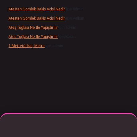
Atesten Gomlek Bakis Acisi Nedir
için
admin
Atesten Gomlek Bakis Acisi Nedir
için
Volkan
Ateş Tuğlası Ne Ile Yapıştırılır
için
admin
Ateş Tuğlası Ne Ile Yapıştırılır
için
Karan
1 Metretül Kaç Metre
için
admin
per giriş adresi güncellendi
betexper.xyz
m elexbet