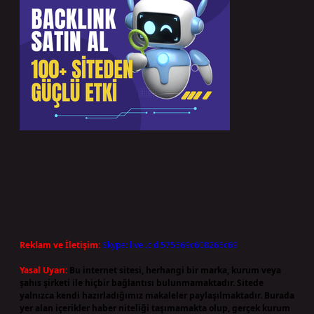
Reklam ve İletişim:
Skype: live:.cid.575569c608265c69
Yasal Uyarı:
Bu internet sitesi, herhangi bir marka, kurum veya
şahıs şirketi ile hiçbir bağlantısı bulunmamaktadır. Sitede
yalnızca kendi hazırladığımız makaleler paylaşılmaktadır. Burada
yer alan içerikler haber niteliği taşımamakta olup, gerçek kurum