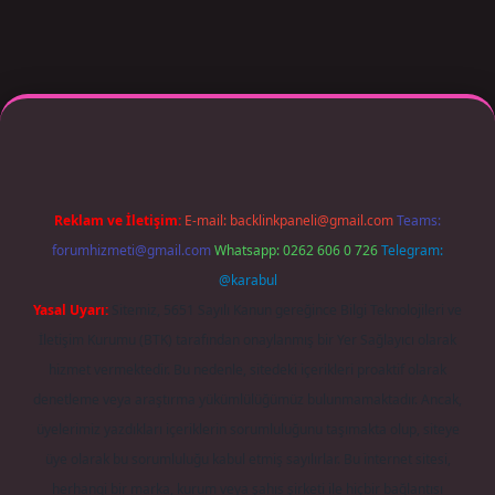
r giriş adresi güncellendi
betexper.xyz
m elexbet
Reklam ve İletişim:
E-mail:
backlinkpaneli@gmail.com
Teams:
forumhizmeti@gmail.com
Whatsapp: 0262 606 0 726
Telegram:
@karabul
Yasal Uyarı:
Sitemiz, 5651 Sayılı Kanun gereğince Bilgi Teknolojileri ve
İletişim Kurumu (BTK) tarafından onaylanmış bir Yer Sağlayıcı olarak
hizmet vermektedir. Bu nedenle, sitedeki içerikleri proaktif olarak
denetleme veya araştırma yükümlülüğümüz bulunmamaktadır. Ancak,
üyelerimiz yazdıkları içeriklerin sorumluluğunu taşımakta olup, siteye
üye olarak bu sorumluluğu kabul etmiş sayılırlar. Bu internet sitesi,
herhangi bir marka, kurum veya şahıs şirketi ile hiçbir bağlantısı