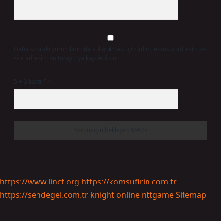
Daha sonraki yorumlarımda kullanılması için adım, e-posta adresim ve
site adresim bu tarayıcıya kaydedilsin.
5 + 3 kaçtır?
*
https://www.linct.org
https://komsufirin.com.tr
https://sendegel.com.tr
knight online
nttgame
Sitemap