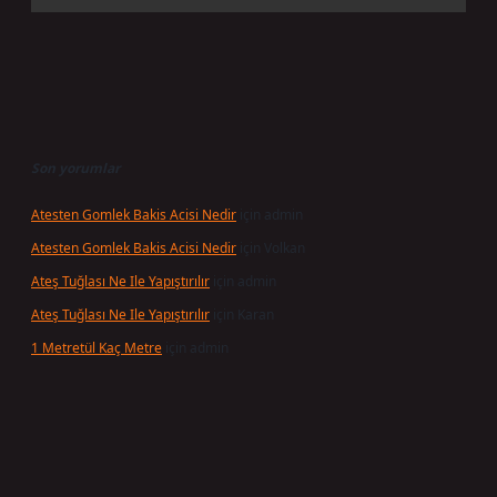
Son yorumlar
Atesten Gomlek Bakis Acisi Nedir
için
admin
Atesten Gomlek Bakis Acisi Nedir
için
Volkan
Ateş Tuğlası Ne Ile Yapıştırılır
için
admin
Ateş Tuğlası Ne Ile Yapıştırılır
için
Karan
1 Metretül Kaç Metre
için
admin