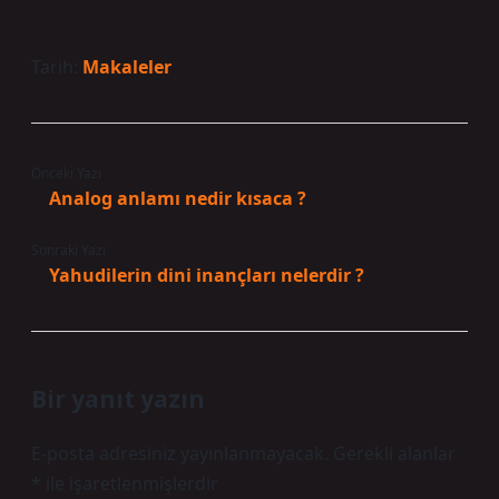
Tarih:
Makaleler
Önceki Yazı
Analog anlamı nedir kısaca ?
Sonraki Yazı
Yahudilerin dini inançları nelerdir ?
Bir yanıt yazın
E-posta adresiniz yayınlanmayacak.
Gerekli alanlar
*
ile işaretlenmişlerdir