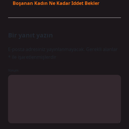
Boşanan Kadın Ne Kadar Iddet Bekler
Bir yanıt yazın
E-posta adresiniz yayınlanmayacak.
Gerekli alanlar
*
ile işaretlenmişlerdir
Yorum