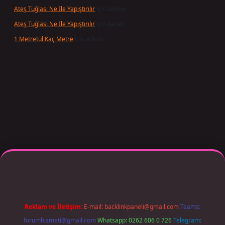
Ateş Tuğlası Ne Ile Yapıştırılır
için
admin
Ateş Tuğlası Ne Ile Yapıştırılır
için
Karan
1 Metretül Kaç Metre
için
admin
er giriş adresi güncellendi
betexper.xyz
m elexbet
Reklam ve İletişim:
E-mail:
backlinkpaneli@gmail.com
Teams:
forumhizmeti@gmail.com
Whatsapp: 0262 606 0 726
Telegram: