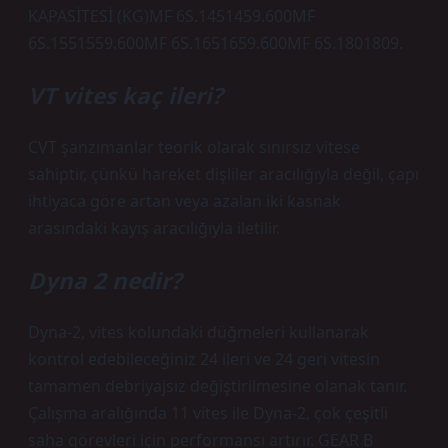
KAPASİTESİ (KG)MF 6S.1451459.600MF
6S.1551559.600MF 6S.1651659.600MF 6S.1801809.
VT vites kaç ileri?
CVT şanzımanlar teorik olarak sınırsız vitese
sahiptir, çünkü hareket dişliler aracılığıyla değil, çapı
ihtiyaca göre artan veya azalan iki kasnak
arasındaki kayış aracılığıyla iletilir.
Dyna 2 nedir?
Dyna-2, vites kolundaki düğmeleri kullanarak
kontrol edebileceğiniz 24 ileri ve 24 geri vitesin
tamamen debriyajsız değiştirilmesine olanak tanır.
Çalışma aralığında 11 vites ile Dyna-2, çok çeşitli
saha görevleri için performansı artırır. GEAR B