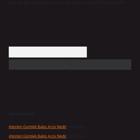
halinde, ilgili içerikler yasal süre içerisinde sitemizden kaldırılacaktır.
Arama
Son yorumlar
Atesten Gomlek Bakis Acisi Nedir
için
admin
Atesten Gomlek Bakis Acisi Nedir
için
Volkan