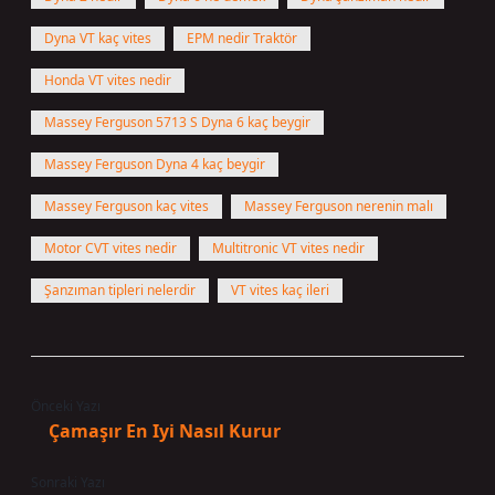
Dyna VT kaç vites
EPM nedir Traktör
Honda VT vites nedir
Massey Ferguson 5713 S Dyna 6 kaç beygir
Massey Ferguson Dyna 4 kaç beygir
Massey Ferguson kaç vites
Massey Ferguson nerenin malı
Motor CVT vites nedir
Multitronic VT vites nedir
Şanzıman tipleri nelerdir
VT vites kaç ileri
Önceki Yazı
Çamaşır En Iyi Nasıl Kurur
Sonraki Yazı