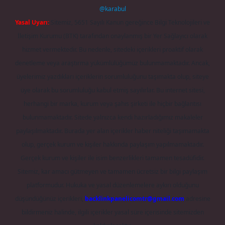
@karabul
Yasal Uyarı:
Sitemiz, 5651 Sayılı Kanun gereğince Bilgi Teknolojileri ve
İletişim Kurumu (BTK) tarafından onaylanmış bir Yer Sağlayıcı olarak
hizmet vermektedir. Bu nedenle, sitedeki içerikleri proaktif olarak
denetleme veya araştırma yükümlülüğümüz bulunmamaktadır. Ancak,
üyelerimiz yazdıkları içeriklerin sorumluluğunu taşımakta olup, siteye
üye olarak bu sorumluluğu kabul etmiş sayılırlar. Bu internet sitesi,
herhangi bir marka, kurum veya şahıs şirketi ile hiçbir bağlantısı
bulunmamaktadır. Sitede yalnızca kendi hazırladığımız makaleler
paylaşılmaktadır. Burada yer alan içerikler haber niteliği taşımamakta
olup, gerçek kurum ve kişiler hakkında paylaşım yapılmamaktadır.
Gerçek kurum ve kişiler ile isim benzerlikleri tamamen tesadüfidir.
Sitemiz, kar amacı gütmeyen ve tamamen ücretsiz bir bilgi paylaşım
platformudur. Hukuka ve yasal düzenlemelere aykırı olduğunu
düşündüğünüz içerikleri,
backlinkpanelicomtr@gmail.com
adresine
bildirmeniz halinde, ilgili içerikler yasal süre içerisinde sitemizden