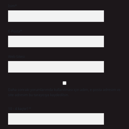
İsim*
E-Posta*
Web Sitesi
Daha sonraki yorumlarımda kullanılması için adım, e-posta adresim ve
site adresim bu tarayıcıya kaydedilsin.
10 - 4 kaçtır?
*