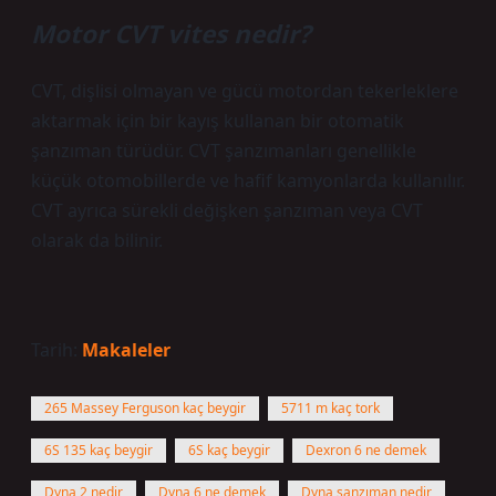
Motor CVT vites nedir?
CVT, dişlisi olmayan ve gücü motordan tekerleklere
aktarmak için bir kayış kullanan bir otomatik
şanzıman türüdür. CVT şanzımanları genellikle
küçük otomobillerde ve hafif kamyonlarda kullanılır.
CVT ayrıca sürekli değişken şanzıman veya CVT
olarak da bilinir.
Tarih:
Makaleler
265 Massey Ferguson kaç beygir
5711 m kaç tork
6S 135 kaç beygir
6S kaç beygir
Dexron 6 ne demek
Dyna 2 nedir
Dyna 6 ne demek
Dyna şanzıman nedir