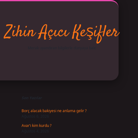
Zihin Açıcı Keşifler
Merak uyandıran bilgilerle dünyaya bak!
Sidebar
betci
vdcasino giriş
ilbet casino
ilbet yeni giriş
Betexper 
Son Yazılar
Borç alacak bakiyesi ne anlama gelir ?
Ağustos 6, 2026
Avar’ı kim kurdu ?
Ağustos 4, 2026