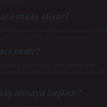
ndan yapıldı.
ara maaş alıyor?
n emeklilikte maaş ve ikramiye miktarı hesaplanmıştır. Belediy
, 2024’te 1 milyon 548 bin 430 TL bonusu belirtildi.
cı nedir?
 ilkeleri ile bağlantılı eserleri yerine getirmek, dinden
 yönetmek; Başbakanlık Dini İşleri Başkanlığı kuruldu. (Ek
aş almaya başladı?
başkanlık görevlilerinin kapsamına dahil edildi.