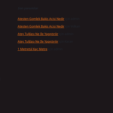
Son yorumlar
Atesten Gomlek Bakis Acisi Nedir
için
admin
Atesten Gomlek Bakis Acisi Nedir
için
Volkan
Ateş Tuğlası Ne Ile Yapıştırılır
için
admin
Ateş Tuğlası Ne Ile Yapıştırılır
için
Karan
1 Metretül Kaç Metre
için
admin
l