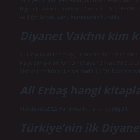
Türkiye Cumhuriyeti, Atratürk, Türk Havayolları, T
Hijyen Enstitüsü, Türkkuşu, Sumerbank, ETIBANK, Tür
ve diğer birçok kamu kurumunun kuruldu.
Diyanet Vakfını kim 
903 sayılı Kanunlara uygun olarak kurulan ve Türk 
kişiye sahip olan Türk Dini Vakfı, 13 Mart 1975’te D
Ahmetunoğlu’nun kişisel müdürü Lütfi Doğan tarafı
Ali Erbaş hangi kitapla
Christianity2022 Kur’ân’da Tekrarlar ve Bilgelik
Türkiye’nin ilk Diyane