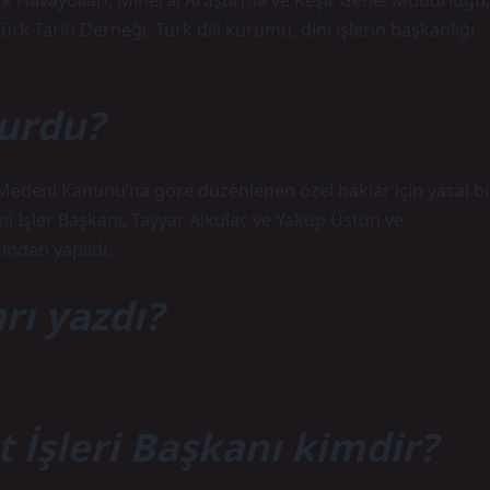
ürk Havayolları, Mineral Araştırma ve Keşif Genel Müdürlüğü,
k Tarih Derneği, Türk dili kurumu, dini işlerin başkanlığı
kurdu?
Medeni Kanunu’na göre düzenlenen özel haklar için yasal bi
ini İşler Başkanı, Tayyar Alkulaç ve Yakup Üstun ve
ndan yapıldı.
rı yazdı?
t İşleri Başkanı kimdir?