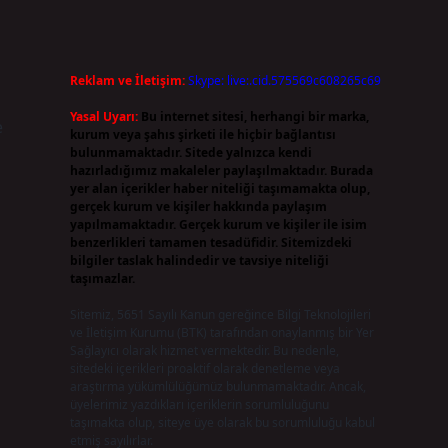
Reklam ve İletişim:
Skype: live:.cid.575569c608265c69
Yasal Uyarı:
Bu internet sitesi, herhangi bir marka,
e
kurum veya şahıs şirketi ile hiçbir bağlantısı
bulunmamaktadır. Sitede yalnızca kendi
hazırladığımız makaleler paylaşılmaktadır. Burada
yer alan içerikler haber niteliği taşımamakta olup,
gerçek kurum ve kişiler hakkında paylaşım
yapılmamaktadır. Gerçek kurum ve kişiler ile isim
benzerlikleri tamamen tesadüfidir. Sitemizdeki
bilgiler taslak halindedir ve tavsiye niteliği
taşımazlar.
Sitemiz, 5651 Sayılı Kanun gereğince Bilgi Teknolojileri
ve İletişim Kurumu (BTK) tarafından onaylanmış bir Yer
Sağlayıcı olarak hizmet vermektedir. Bu nedenle,
sitedeki içerikleri proaktif olarak denetleme veya
araştırma yükümlülüğümüz bulunmamaktadır. Ancak,
üyelerimiz yazdıkları içeriklerin sorumluluğunu
taşımakta olup, siteye üye olarak bu sorumluluğu kabul
etmiş sayılırlar.