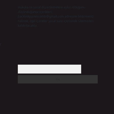
Hukuka ve yasal düzenlemelere aykırı olduğunu
düşündüğünüz içerikleri,
backlinkpanelicomtr@gmail.com
adresine bildirmeniz
halinde, ilgili içerikler yasal süre içerisinde sitemizden
kaldırılacaktır.
r
Arama