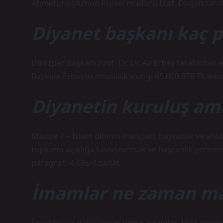
Ahmetunoğlu’nun kişisel müdürü Lütfi Doğan tarafı
Diyanet başkanı kaç p
Dini İşler Başkanı Prof. Dr. Dr. Ali Erbaş tarafında
Başkanı Erbaş’ın emeklilik içeriği 65.000 878 TL iken
Diyanetin kuruluş ama
Madde 1 – İslam dininin inançları, hayranlık ve ahlaki
toplumu açıklığa kavuşturmak ve hayranlık yerlerini
paragraf: -6495/4 sanat.
İmamlar ne zaman ma
İmamlar da dahil olmak üzere İmamlar, 1965 yılında 