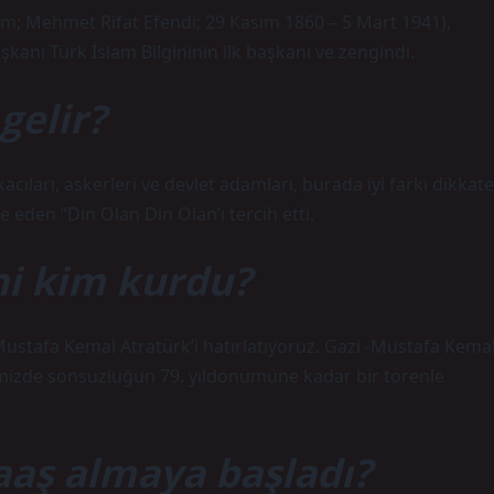
m; Mehmet Rifat Efendi; 29 Kasım 1860 – 5 Mart 1941),
aşkanı Türk İslam Bilgininin ilk başkanı ve zengindi.
gelir?
ları, askerleri ve devlet adamları, burada iyi farkı dikkate
e eden “Din Olan Din Olan’ı tercih etti.
ni kim kurdu?
Mustafa Kemal Atratürk’i hatırlatıyoruz. Gazi -Mustafa Kema
emizde sonsuzluğun 79. yıldönümüne kadar bir törenle
aş almaya başladı?