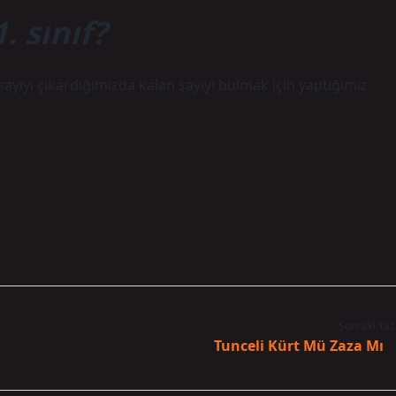
. sınıf?
sayıyı çıkardığımızda kalan sayıyı bulmak için yaptığımız
Sonraki Yaz
Tunceli Kürt Mü Zaza Mı