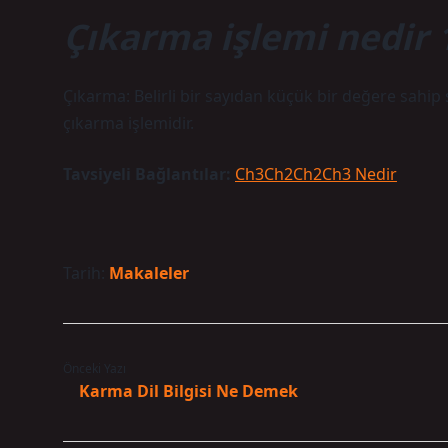
Çıkarma işlemi nedir 1
Çıkarma: Belirli bir sayıdan küçük bir değere sahip 
çıkarma işlemidir.
Tavsiyeli Bağlantılar:
Ch3Ch2Ch2Ch3 Nedir
Tarih:
Makaleler
Önceki Yazı
Karma Dil Bilgisi Ne Demek