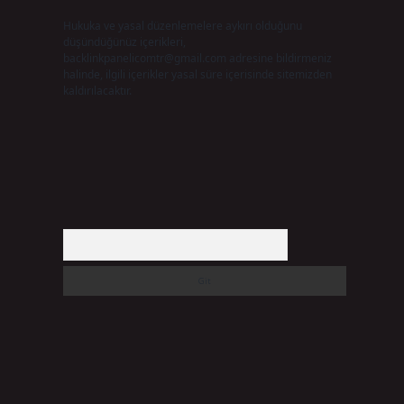
Hukuka ve yasal düzenlemelere aykırı olduğunu
düşündüğünüz içerikleri,
backlinkpanelicomtr@gmail.com
adresine bildirmeniz
halinde, ilgili içerikler yasal süre içerisinde sitemizden
kaldırılacaktır.
Arama