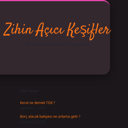
Zihin Açıcı Keşifler
Merak uyandıran bilgilerle dünyaya bak!
Sidebar
betci
vdcasino giriş
ilbet casino
ilbet yeni giriş
Betexper
Son Yazılar
Kerat ne demek TDK ?
Ağustos 7, 2026
Borç alacak bakiyesi ne anlama gelir ?
Ağustos 6, 2026