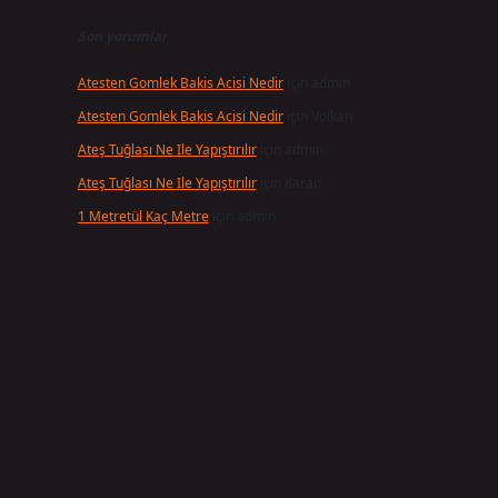
Son yorumlar
Atesten Gomlek Bakis Acisi Nedir
için
admin
Atesten Gomlek Bakis Acisi Nedir
için
Volkan
Ateş Tuğlası Ne Ile Yapıştırılır
için
admin
Ateş Tuğlası Ne Ile Yapıştırılır
için
Karan
1 Metretül Kaç Metre
için
admin