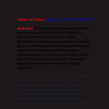
Reklam ve İletişim:
Skype: live:.cid.575569c608265c69
Yasal Uyarı:
Bu internet sitesi, herhangi bir marka,
kurum veya şahıs şirketi ile hiçbir bağlantısı
bulunmamaktadır. Sitede yalnızca kendi
hazırladığımız makaleler paylaşılmaktadır. Burada
yer alan içerikler haber niteliği taşımamakta olup,
gerçek kurum ve kişiler hakkında paylaşım
yapılmamaktadır. Gerçek kurum ve kişiler ile isim
benzerlikleri tamamen tesadüfidir. Sitemizdeki
bilgiler taslak halindedir ve tavsiye niteliği
taşımazlar.
Sitemiz, 5651 Sayılı Kanun gereğince Bilgi Teknolojileri
ve İletişim Kurumu (BTK) tarafından onaylanmış bir Yer
Sağlayıcı olarak hizmet vermektedir. Bu nedenle,
sitedeki içerikleri proaktif olarak denetleme veya
araştırma yükümlülüğümüz bulunmamaktadır. Ancak,
üyelerimiz yazdıkları içeriklerin sorumluluğunu
taşımakta olup, siteye üye olarak bu sorumluluğu kabul
etmiş sayılırlar.