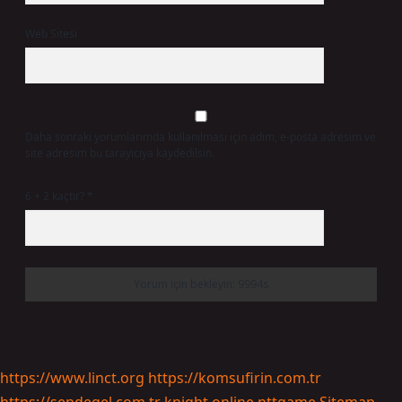
Web Sitesi
Daha sonraki yorumlarımda kullanılması için adım, e-posta adresim ve
site adresim bu tarayıcıya kaydedilsin.
6 + 2 kaçtır?
*
https://www.linct.org
https://komsufirin.com.tr