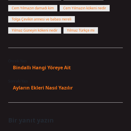
Cem Yılmazın damadı kim
Cem Yılmazın kökeni nedir
Tolga Çevikin annesi ve babası nereli
Yılmaz Güneyin kökeni nedir
Yılmaz Türkçe mi
Önceki Yazı
Bindallı Hangi Yöreye Ait
Sonraki Yazı
Ayların Ekleri Nasıl Yazılır
Bir yanıt yazın