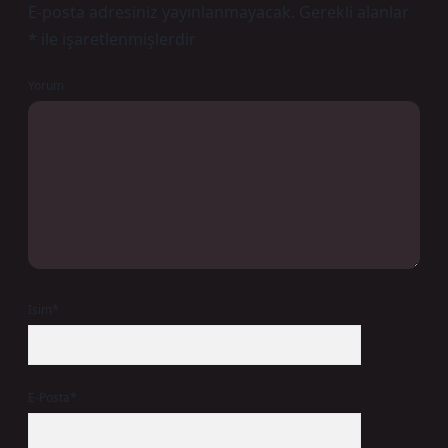
E-posta adresiniz yayınlanmayacak.
Gerekli alanlar
*
ile işaretlenmişlerdir
Yorum
İsim*
E-Posta*