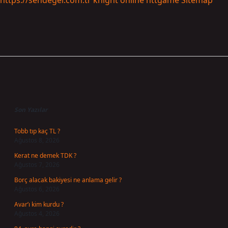
https://sendegel.com.tr
knight online
nttgame
Sitemap
Sidebar
Son Yazılar
Tobb tıp kaç TL ?
Ağustos 8, 2026
Kerat ne demek TDK ?
Ağustos 7, 2026
Borç alacak bakiyesi ne anlama gelir ?
Ağustos 6, 2026
Avar’ı kim kurdu ?
Ağustos 4, 2026