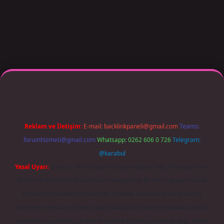
per giriş adresi güncellendi
betexper.xyz
m elexbet
Reklam ve İletişim:
E-mail:
backlinkpaneli@gmail.com
Teams:
forumhizmeti@gmail.com
Whatsapp: 0262 606 0 726
Telegram:
@karabul
Yasal Uyarı:
Sitemiz, 5651 Sayılı Kanun gereğince Bilgi Teknolojileri ve
İletişim Kurumu (BTK) tarafından onaylanmış bir Yer Sağlayıcı olarak
hizmet vermektedir. Bu nedenle, sitedeki içerikleri proaktif olarak
denetleme veya araştırma yükümlülüğümüz bulunmamaktadır. Ancak,
üyelerimiz yazdıkları içeriklerin sorumluluğunu taşımakta olup, siteye