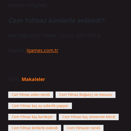
oyunları sergiledi.
Cem Yılmaz kimlerle evlendi?
Ahu YağtuCem Yılmaz / Eşi (m. 2012–2013)
Kaynak:
igames.com.tr
Tarih:
Makaleler
Can Yılmaz aslen nereli
Cem Yılmaz Boğaziçi ne mezunu
Cem Yılmaz kaç ay askerlik yapıyor
Cem Yılmaz kaç kardeştir
Cem Yılmaz kaç üniversite bitirdi
Cem Yılmaz kimlerle evlendi
Cem Yılmazer nereli