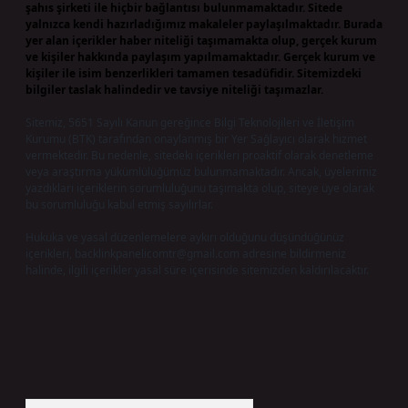
şahıs şirketi ile hiçbir bağlantısı bulunmamaktadır. Sitede
yalnızca kendi hazırladığımız makaleler paylaşılmaktadır. Burada
yer alan içerikler haber niteliği taşımamakta olup, gerçek kurum
ve kişiler hakkında paylaşım yapılmamaktadır. Gerçek kurum ve
kişiler ile isim benzerlikleri tamamen tesadüfidir. Sitemizdeki
bilgiler taslak halindedir ve tavsiye niteliği taşımazlar.
Sitemiz, 5651 Sayılı Kanun gereğince Bilgi Teknolojileri ve İletişim
Kurumu (BTK) tarafından onaylanmış bir Yer Sağlayıcı olarak hizmet
vermektedir. Bu nedenle, sitedeki içerikleri proaktif olarak denetleme
veya araştırma yükümlülüğümüz bulunmamaktadır. Ancak, üyelerimiz
yazdıkları içeriklerin sorumluluğunu taşımakta olup, siteye üye olarak
bu sorumluluğu kabul etmiş sayılırlar.
Hukuka ve yasal düzenlemelere aykırı olduğunu düşündüğünüz
içerikleri,
backlinkpanelicomtr@gmail.com
adresine bildirmeniz
halinde, ilgili içerikler yasal süre içerisinde sitemizden kaldırılacaktır.
Arama