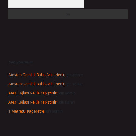
Son yorumlar
Atesten Gomlek Bakis Acisi Nedir
için
admin
Atesten Gomlek Bakis Acisi Nedir
için
Volkan
Ateş Tuğlası Ne Ile Yapıştırılır
için
admin
Ateş Tuğlası Ne Ile Yapıştırılır
için
Karan
1 Metretül Kaç Metre
için
admin