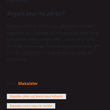
hale getirir.
Boyalı saçı ne akıtır?
Saçınıza sirke ve limon suyu gibi asidik ürünler
uygulayarak boya lekesini kolayca çıkarabilirsiniz.
Sürtünme işlemi ovmamalıdır çünkü rengi daha
geniş bir alana yayar. Renk emeropendoksidat gibi
ürünler özel formül içeriği ve etkili bir koku ile
vurgulanır.
Tarih:
Makaleler
Boyadan çıkan saç kremi nasıl kullanılır
Boyadan sonra saça ne sürülür