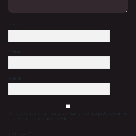
İsim*
E-Posta*
Web Sitesi
Daha sonraki yorumlarımda kullanılması için adım, e-posta adresim ve
site adresim bu tarayıcıya kaydedilsin.
5 + 3 kaçtır?
*