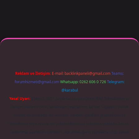
per giriş adresi güncellendi
betexper.xyz
m elexbet
Reklam ve İletişim:
E-mail:
backlinkpaneli@gmail.com
Teams:
forumhizmeti@gmail.com
Whatsapp: 0262 606 0 726
Telegram:
@karabul
Yasal Uyarı:
Sitemiz, 5651 Sayılı Kanun gereğince Bilgi Teknolojileri ve
İletişim Kurumu (BTK) tarafından onaylanmış bir Yer Sağlayıcı olarak
hizmet vermektedir. Bu nedenle, sitedeki içerikleri proaktif olarak
denetleme veya araştırma yükümlülüğümüz bulunmamaktadır. Ancak,
üyelerimiz yazdıkları içeriklerin sorumluluğunu taşımakta olup, siteye