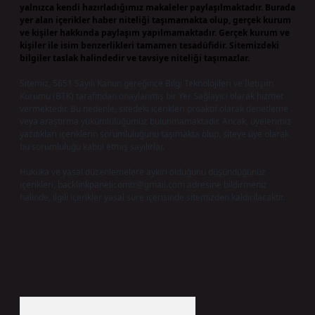
yalnızca kendi hazırladığımız makaleler paylaşılmaktadır. Burada
yer alan içerikler haber niteliği taşımamakta olup, gerçek kurum
ve kişiler hakkında paylaşım yapılmamaktadır. Gerçek kurum ve
kişiler ile isim benzerlikleri tamamen tesadüfidir. Sitemizdeki
bilgiler taslak halindedir ve tavsiye niteliği taşımazlar.
Sitemiz, 5651 Sayılı Kanun gereğince Bilgi Teknolojileri ve İletişim
Kurumu (BTK) tarafından onaylanmış bir Yer Sağlayıcı olarak hizmet
vermektedir. Bu nedenle, sitedeki içerikleri proaktif olarak denetleme
veya araştırma yükümlülüğümüz bulunmamaktadır. Ancak, üyelerimiz
yazdıkları içeriklerin sorumluluğunu taşımakta olup, siteye üye olarak
bu sorumluluğu kabul etmiş sayılırlar.
Hukuka ve yasal düzenlemelere aykırı olduğunu düşündüğünüz
içerikleri,
backlinkpanelicomtr@gmail.com
adresine bildirmeniz
halinde, ilgili içerikler yasal süre içerisinde sitemizden kaldırılacaktır.
Arama