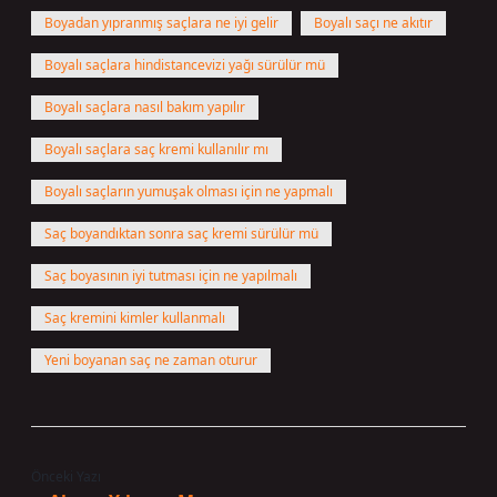
Boyadan yıpranmış saçlara ne iyi gelir
Boyalı saçı ne akıtır
Boyalı saçlara hindistancevizi yağı sürülür mü
Boyalı saçlara nasıl bakım yapılır
Boyalı saçlara saç kremi kullanılır mı
Boyalı saçların yumuşak olması için ne yapmalı
Saç boyandıktan sonra saç kremi sürülür mü
Saç boyasının iyi tutması için ne yapılmalı
Saç kremini kimler kullanmalı
Yeni boyanan saç ne zaman oturur
Önceki Yazı