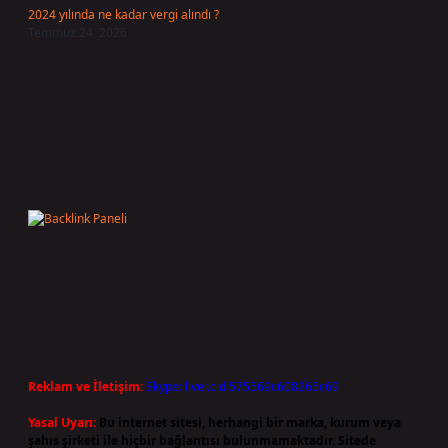
2024 yılında ne kadar vergi alındı ?
Temmuz 24, 2026
Reklam ve İletişim:
Skype: live:.cid.575569c608265c69
Yasal Uyarı:
Bu internet sitesi, herhangi bir marka, kurum veya
şahıs şirketi ile hiçbir bağlantısı bulunmamaktadır. Sitede