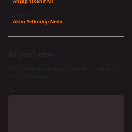
Ahşap Yıkanır Mı
Sonraki Yazı
Aklın Yetkinliği Nedir
Bir yanıt yazın
E-posta adresiniz yayınlanmayacak.
Gerekli alanlar
*
ile işaretlenmişlerdir
Yorum