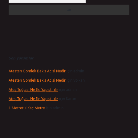
Son yorumlar
Atesten Gomlek Bakis Acisi Nedir
için
admin
Atesten Gomlek Bakis Acisi Nedir
için
Volkan
Ateş Tuğlası Ne Ile Yapıştırılır
için
admin
Ateş Tuğlası Ne Ile Yapıştırılır
için
Karan
1 Metretül Kaç Metre
için
admin