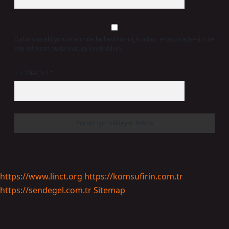
Daha sonraki yorumlarımda kullanılması için adım, e-posta adresim ve
site adresim bu tarayıcıya kaydedilsin.
5 + 3 kaçtır?
*
https://www.linct.org
https://komsufirin.com.tr
https://sendegel.com.tr
Sitemap