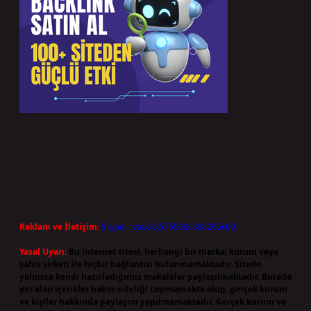
Reklam ve İletişim:
Skype: live:.cid.575569c608265c69
Yasal Uyarı:
Bu internet sitesi, herhangi bir marka, kurum veya
şahıs şirketi ile hiçbir bağlantısı bulunmamaktadır. Sitede
yalnızca kendi hazırladığımız makaleler paylaşılmaktadır. Burada
yer alan içerikler haber niteliği taşımamakta olup, gerçek kurum
ve kişiler hakkında paylaşım yapılmamaktadır. Gerçek kurum ve