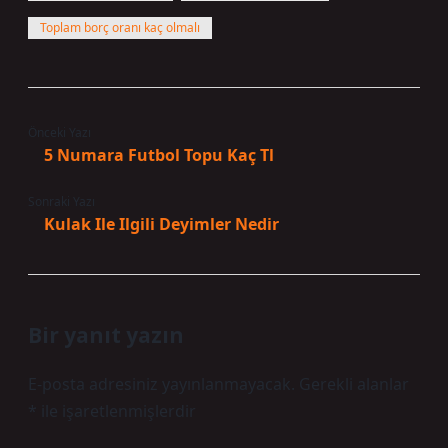
Toplam borç oranı kaç olmalı
Önceki Yazı
5 Numara Futbol Topu Kaç Tl
Sonraki Yazı
Kulak Ile Ilgili Deyimler Nedir
Bir yanıt yazın
E-posta adresiniz yayınlanmayacak.
Gerekli alanlar
*
ile işaretlenmişlerdir