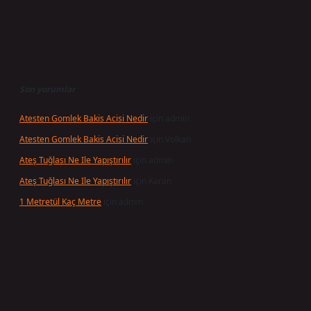
Son yorumlar
Atesten Gomlek Bakis Acisi Nedir
için
admin
Atesten Gomlek Bakis Acisi Nedir
için
Volkan
Ateş Tuğlası Ne Ile Yapıştırılır
için
admin
Ateş Tuğlası Ne Ile Yapıştırılır
için
Karan
1 Metretül Kaç Metre
için
admin