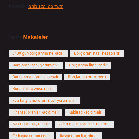
Kaynak:
babucci.com.tr
Tarih:
Makaleler
5400 gün borçlanma ne kadar
Borç oranı nasıl hesaplanır
Borç oranı nasıl yorumlanır
Borçlanma limiti nedir
Borçlanma oranı ne olmalı
Borçlanma oranı nedir
Borçluluk rasyosu nedir
Faiz karşılama oranı nasıl yorumlanır
Finansal oranlar kaç olmalı
Kaldıraç kaç olmalı
Nakit oran kaç olmalı
Ödeme gücü oranları nelerdir
Öz kaynak oranı nedir
Rasyo oranı kaç olmalı