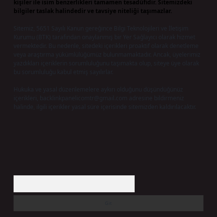
kişiler ile isim benzerlikleri tamamen tesadüfidir. Sitemizdeki
bilgiler taslak halindedir ve tavsiye niteliği taşımazlar.
Sitemiz, 5651 Sayılı Kanun gereğince Bilgi Teknolojileri ve İletişim
Kurumu (BTK) tarafından onaylanmış bir Yer Sağlayıcı olarak hizmet
vermektedir. Bu nedenle, sitedeki içerikleri proaktif olarak denetleme
veya araştırma yükümlülüğümüz bulunmamaktadır. Ancak, üyelerimiz
yazdıkları içeriklerin sorumluluğunu taşımakta olup, siteye üye olarak
bu sorumluluğu kabul etmiş sayılırlar.
Hukuka ve yasal düzenlemelere aykırı olduğunu düşündüğünüz
içerikleri,
backlinkpanelicomtr@gmail.com
adresine bildirmeniz
halinde, ilgili içerikler yasal süre içerisinde sitemizden kaldırılacaktır.
Arama