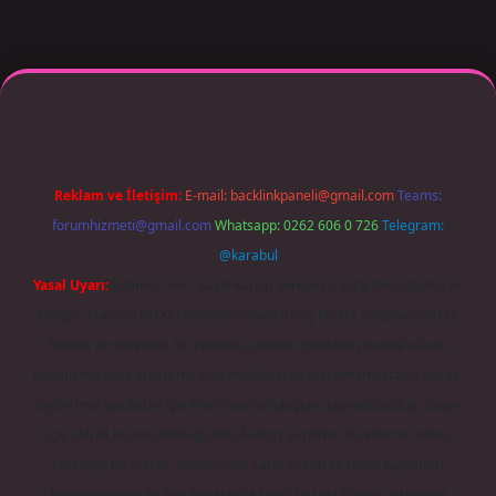
r giriş adresi güncellendi
betexper.xyz
m elexbet
Reklam ve İletişim:
E-mail:
backlinkpaneli@gmail.com
Teams:
forumhizmeti@gmail.com
Whatsapp: 0262 606 0 726
Telegram:
@karabul
Yasal Uyarı:
Sitemiz, 5651 Sayılı Kanun gereğince Bilgi Teknolojileri ve
İletişim Kurumu (BTK) tarafından onaylanmış bir Yer Sağlayıcı olarak
hizmet vermektedir. Bu nedenle, sitedeki içerikleri proaktif olarak
denetleme veya araştırma yükümlülüğümüz bulunmamaktadır. Ancak,
üyelerimiz yazdıkları içeriklerin sorumluluğunu taşımakta olup, siteye
üye olarak bu sorumluluğu kabul etmiş sayılırlar. Bu internet sitesi,
herhangi bir marka, kurum veya şahıs şirketi ile hiçbir bağlantısı
bulunmamaktadır. Sitede yalnızca kendi hazırladığımız makaleler