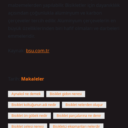
malzemelerden yapılabilir. Bisikletler için dayanıklılık
açısından çoğunlukla alüminyum ve karbon
çerçeveler tercih edilir. Alüminyum çerçevelerin en
büyük özelliklerinden biri hafif olmaları ve darbeleri
emmeleridir.
Kaynak:
bsu.com.tr
Tarih:
Makaleler
Aynakol ne demek
Bisiklet gidon neresi
Bisiklet koltuğunun adı nedir
Bisiklet nelerden oluşur
Bisiklet ön göbek nedir
Bisiklet parçalarına ne denir
Bisiklet selesi neresi
Bisikletçi ekipmanları nelerdir