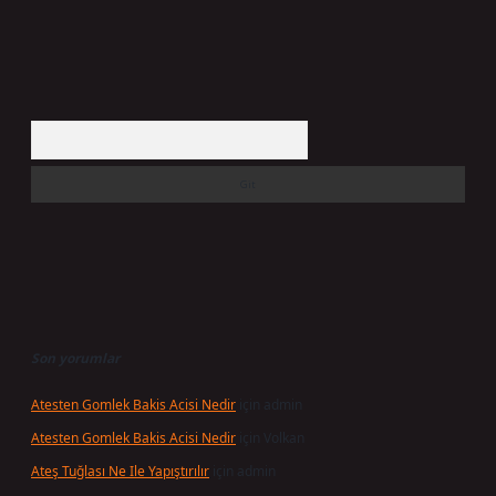
Arama
Son yorumlar
Atesten Gomlek Bakis Acisi Nedir
için
admin
Atesten Gomlek Bakis Acisi Nedir
için
Volkan
Ateş Tuğlası Ne Ile Yapıştırılır
için
admin