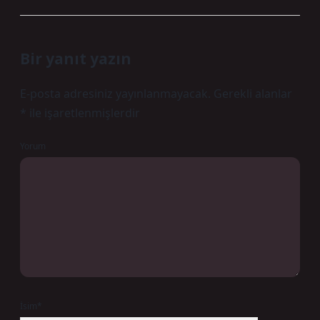
Bir yanıt yazın
E-posta adresiniz yayınlanmayacak.
Gerekli alanlar
*
ile işaretlenmişlerdir
Yorum
İsim*