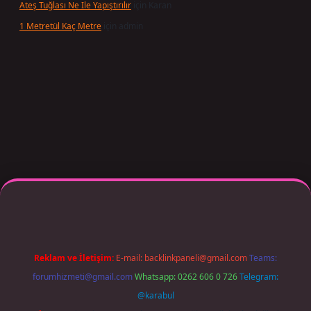
Ateş Tuğlası Ne Ile Yapıştırılır
için
Karan
1 Metretül Kaç Metre
için
admin
r giriş adresi güncellendi
betexper.xyz
m elexbet
Reklam ve İletişim:
E-mail:
backlinkpaneli@gmail.com
Teams:
forumhizmeti@gmail.com
Whatsapp: 0262 606 0 726
Telegram:
@karabul