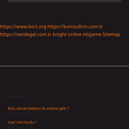
https://www.linct.org
https://komsufirin.com.tr
https://sendegel.com.tr
knight online
nttgame
Sitemap
Sidebar
Son Yazılar
Borç alacak bakiyesi ne anlama gelir ?
Ağustos 6, 2026
Avar’ı kim kurdu ?
Ağustos 4, 2026