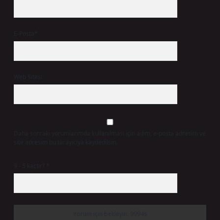
E-Posta*
Web Sitesi
Daha sonraki yorumlarımda kullanılması için adım, e-posta adresim ve
site adresim bu tarayıcıya kaydedilsin.
9 - 5 kaçtır?
*