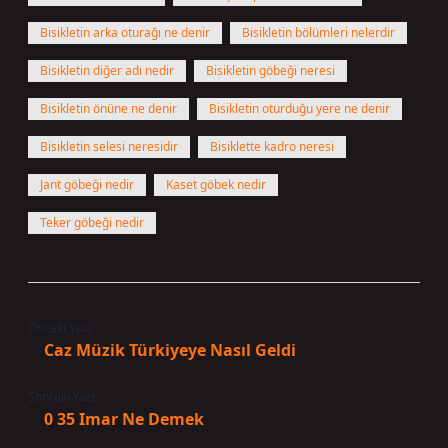
Bisikletin arka oturağı ne denir
Bisikletin bölümleri nelerdir
Bisikletin diğer adı nedir
Bisikletin göbeği neresi
Bisikletin önüne ne denir
Bisikletin oturduğu yere ne denir
Bisikletin selesi neresidir
Bisiklette kadro neresi
Jant göbeği nedir
Kaset göbek nedir
Teker göbeği nedir
Önceki Yazı
Caz Müzik Türkiyeye Nasıl Geldi
Sonraki Yazı
0 35 Imar Ne Demek