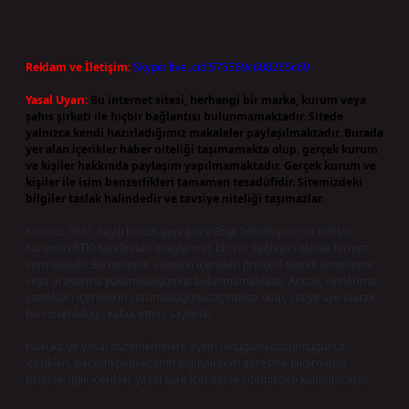
Reklam ve İletişim:
Skype: live:.cid.575569c608265c69
Yasal Uyarı:
Bu internet sitesi, herhangi bir marka, kurum veya
şahıs şirketi ile hiçbir bağlantısı bulunmamaktadır. Sitede
yalnızca kendi hazırladığımız makaleler paylaşılmaktadır. Burada
yer alan içerikler haber niteliği taşımamakta olup, gerçek kurum
ve kişiler hakkında paylaşım yapılmamaktadır. Gerçek kurum ve
kişiler ile isim benzerlikleri tamamen tesadüfidir. Sitemizdeki
bilgiler taslak halindedir ve tavsiye niteliği taşımazlar.
Sitemiz, 5651 Sayılı Kanun gereğince Bilgi Teknolojileri ve İletişim
Kurumu (BTK) tarafından onaylanmış bir Yer Sağlayıcı olarak hizmet
vermektedir. Bu nedenle, sitedeki içerikleri proaktif olarak denetleme
veya araştırma yükümlülüğümüz bulunmamaktadır. Ancak, üyelerimiz
yazdıkları içeriklerin sorumluluğunu taşımakta olup, siteye üye olarak
bu sorumluluğu kabul etmiş sayılırlar.
Hukuka ve yasal düzenlemelere aykırı olduğunu düşündüğünüz
içerikleri,
backlinkpanelicomtr@gmail.com
adresine bildirmeniz
halinde, ilgili içerikler yasal süre içerisinde sitemizden kaldırılacaktır.