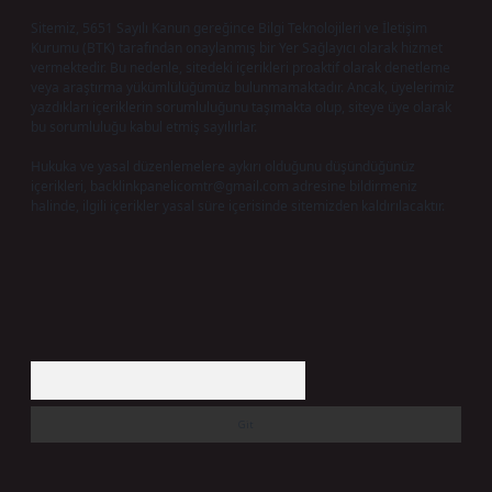
Sitemiz, 5651 Sayılı Kanun gereğince Bilgi Teknolojileri ve İletişim
Kurumu (BTK) tarafından onaylanmış bir Yer Sağlayıcı olarak hizmet
vermektedir. Bu nedenle, sitedeki içerikleri proaktif olarak denetleme
veya araştırma yükümlülüğümüz bulunmamaktadır. Ancak, üyelerimiz
yazdıkları içeriklerin sorumluluğunu taşımakta olup, siteye üye olarak
bu sorumluluğu kabul etmiş sayılırlar.
Hukuka ve yasal düzenlemelere aykırı olduğunu düşündüğünüz
içerikleri,
backlinkpanelicomtr@gmail.com
adresine bildirmeniz
halinde, ilgili içerikler yasal süre içerisinde sitemizden kaldırılacaktır.
Arama