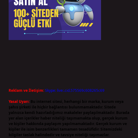
Reklam ve İletişim:
Skype: live:.cid.575569c608265c69
Yasal Uyarı:
Bu internet sitesi, herhangi bir marka, kurum veya
şahıs şirketi ile hiçbir bağlantısı bulunmamaktadır. Sitede
yalnızca kendi hazırladığımız makaleler paylaşılmaktadır. Burada
yer alan içerikler haber niteliği taşımamakta olup, gerçek kurum
ve kişiler hakkında paylaşım yapılmamaktadır. Gerçek kurum ve
kişiler ile isim benzerlikleri tamamen tesadüfidir. Sitemizdeki
bilgiler taslak halindedir ve tavsiye niteliği taşımazlar.