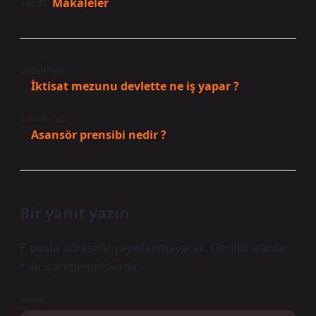
Tarih:
Makaleler
Önceki Yazı
İktisat mezunu devlette ne iş yapar ?
Sonraki Yazı
Asansör prensibi nedir ?
Bir yanıt yazın
E-posta adresiniz yayınlanmayacak.
Gerekli alanlar
*
ile işaretlenmişlerdir
Yorum