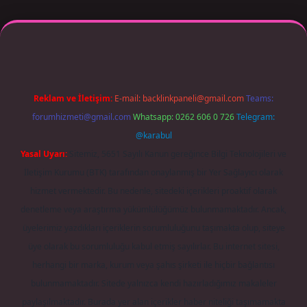
giriş adresi güncellendi
betexper.xyz
m elexbet
Reklam ve İletişim:
E-mail:
backlinkpaneli@gmail.com
Teams:
forumhizmeti@gmail.com
Whatsapp: 0262 606 0 726
Telegram:
@karabul
Yasal Uyarı:
Sitemiz, 5651 Sayılı Kanun gereğince Bilgi Teknolojileri ve
İletişim Kurumu (BTK) tarafından onaylanmış bir Yer Sağlayıcı olarak
hizmet vermektedir. Bu nedenle, sitedeki içerikleri proaktif olarak
denetleme veya araştırma yükümlülüğümüz bulunmamaktadır. Ancak,
üyelerimiz yazdıkları içeriklerin sorumluluğunu taşımakta olup, siteye
üye olarak bu sorumluluğu kabul etmiş sayılırlar. Bu internet sitesi,
herhangi bir marka, kurum veya şahıs şirketi ile hiçbir bağlantısı
bulunmamaktadır. Sitede yalnızca kendi hazırladığımız makaleler
paylaşılmaktadır. Burada yer alan içerikler haber niteliği taşımamakta