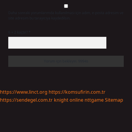
Daha sonraki yorumlarımda kullanılması için adım, e-posta adresim ve
site adresim bu tarayıcıya kaydedilsin.
6 + 2 kaçtır?
*
https://www.linct.org
https://komsufirin.com.tr
https://sendegel.com.tr
knight online
nttgame
Sitemap