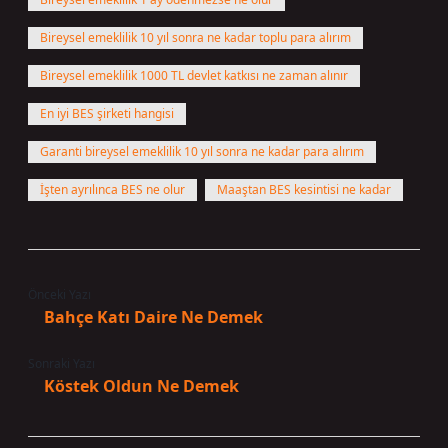
Bireysel emeklilik 10 yıl sonra ne kadar toplu para alırım
Bireysel emeklilik 1000 TL devlet katkısı ne zaman alınır
En iyi BES şirketi hangisi
Garanti bireysel emeklilik 10 yıl sonra ne kadar para alırım
İşten ayrılınca BES ne olur
Maaştan BES kesintisi ne kadar
Önceki Yazı
Bahçe Katı Daire Ne Demek
Sonraki Yazı
Köstek Oldun Ne Demek