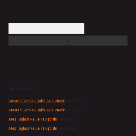
Arama
Son yorumlar
Atesten Gomlek Bakis Acisi Nedir
için
admin
Atesten Gomlek Bakis Acisi Nedir
için
Volkan
Ateş Tuğlası Ne Ile Yapıştırılır
için
admin
Ateş Tuğlası Ne Ile Yapıştırılır
için
Karan