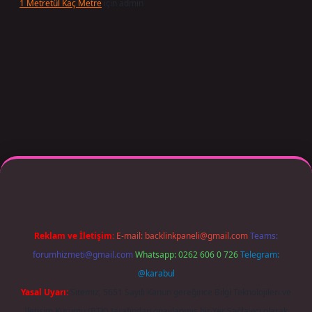
1 Metretül Kaç Metre
için
admin
 giriş adresi güncellendi
betexper.xyz
m elexbet
Reklam ve İletişim:
E-mail:
backlinkpaneli@gmail.com
Teams:
forumhizmeti@gmail.com
Whatsapp: 0262 606 0 726
Telegram:
@karabul
Yasal Uyarı:
Sitemiz, 5651 Sayılı Kanun gereğince Bilgi Teknolojileri ve
İletişim Kurumu (BTK) tarafından onaylanmış bir Yer Sağlayıcı olarak