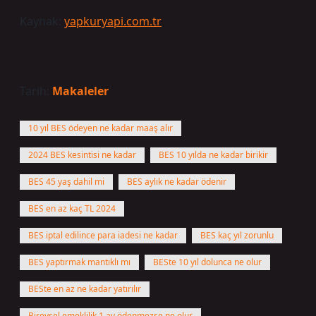
Kaynak:
yapkuryapi.com.tr
Tarih:
Makaleler
10 yıl BES ödeyen ne kadar maaş alır
2024 BES kesintisi ne kadar
BES 10 yılda ne kadar birikir
BES 45 yaş dahil mi
BES aylık ne kadar ödenir
BES en az kaç TL 2024
BES iptal edilince para iadesi ne kadar
BES kaç yıl zorunlu
BES yaptırmak mantıklı mı
BESte 10 yıl dolunca ne olur
BESte en az ne kadar yatırılır
Bireysel emeklilik 1 ay ödenmezse ne olur