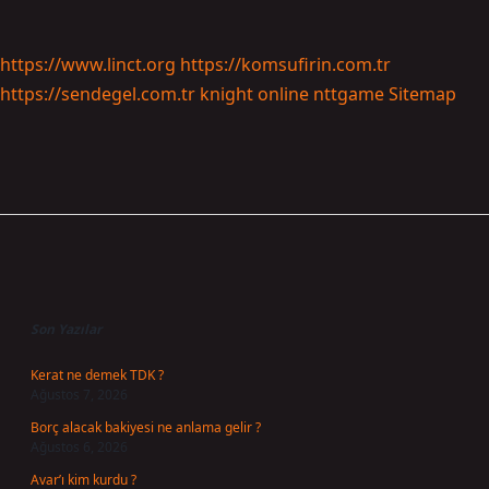
https://www.linct.org
https://komsufirin.com.tr
https://sendegel.com.tr
knight online
nttgame
Sitemap
Sidebar
Son Yazılar
Kerat ne demek TDK ?
Ağustos 7, 2026
Borç alacak bakiyesi ne anlama gelir ?
Ağustos 6, 2026
Avar’ı kim kurdu ?