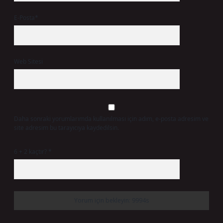
E-Posta*
Web Sitesi
Daha sonraki yorumlarımda kullanılması için adım, e-posta adresim ve
site adresim bu tarayıcıya kaydedilsin.
6 + 2 kaçtır?
*