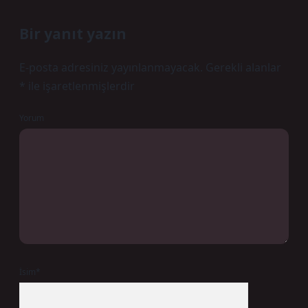
Bir yanıt yazın
E-posta adresiniz yayınlanmayacak.
Gerekli alanlar
*
ile işaretlenmişlerdir
Yorum
İsim*