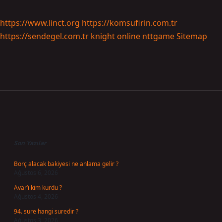
https://www.linct.org
https://komsufirin.com.tr
https://sendegel.com.tr
knight online
nttgame
Sitemap
Sidebar
Son Yazılar
Borç alacak bakiyesi ne anlama gelir ?
Ağustos 6, 2026
Avar’ı kim kurdu ?
Ağustos 4, 2026
94. sure hangi suredir ?
Ağustos 3, 2026