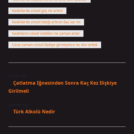
Kadınlarda cinsel güç ne artırır
Kadınlarda cinsel isteği artıran ilaç var mı
Kadınların cinsel istekleri ne zaman artar
Uzun zaman cinsel ilişkiye girmeyince ne olur erkek
Önceki Yazı
Çatlatma Iğnesinden Sonra Kaç Kez Ilişkiye
Girilmeli
Sonraki Yazı
Türk Alkolü Nedir