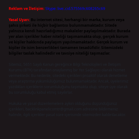
Reklam ve İletişim:
Skype: live:.cid.575569c608265c69
Yasal Uyarı:
Bu internet sitesi, herhangi bir marka, kurum veya
şahıs şirketi ile hiçbir bağlantısı bulunmamaktadır. Sitede
yalnızca kendi hazırladığımız makaleler paylaşılmaktadır. Burada
yer alan içerikler haber niteliği taşımamakta olup, gerçek kurum
ve kişiler hakkında paylaşım yapılmamaktadır. Gerçek kurum ve
kişiler ile isim benzerlikleri tamamen tesadüfidir. Sitemizdeki
bilgiler taslak halindedir ve tavsiye niteliği taşımazlar.
Sitemiz, 5651 Sayılı Kanun gereğince Bilgi Teknolojileri ve İletişim
Kurumu (BTK) tarafından onaylanmış bir Yer Sağlayıcı olarak hizmet
vermektedir. Bu nedenle, sitedeki içerikleri proaktif olarak denetleme
veya araştırma yükümlülüğümüz bulunmamaktadır. Ancak, üyelerimiz
yazdıkları içeriklerin sorumluluğunu taşımakta olup, siteye üye olarak
bu sorumluluğu kabul etmiş sayılırlar.
Hukuka ve yasal düzenlemelere aykırı olduğunu düşündüğünüz
içerikleri,
backlinkpanelicomtr@gmail.com
adresine bildirmeniz
halinde, ilgili içerikler yasal süre içerisinde sitemizden kaldırılacaktır.