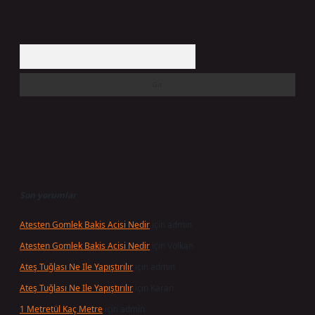
Arama
Son yorumlar
Atesten Gomlek Bakis Acisi Nedir
için
admin
Atesten Gomlek Bakis Acisi Nedir
için
Volkan
Ateş Tuğlası Ne Ile Yapıştırılır
için
admin
Ateş Tuğlası Ne Ile Yapıştırılır
için
Karan
1 Metretül Kaç Metre
için
admin