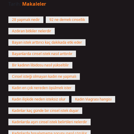
Tarih:
Makaleler
28 yapmak nedir
92 ne demek cinsellik
Azdıran bitkiler nelerdir
Bayan istek arttırıcı kaç dakikada etki eder
Bayanlarda cinsel istek nasıl arttırılır
Bir kadının libidosu nasıl yükseltilir
Cinsel isteği olmayan kadın ne yapmalı
Kadın en çok nereden öpülmek ister
Kadın ilişkide neden isteksiz olur
Kadın Viagrası hangisi
Kadınlar kaç günde bir cinsel istek duyar
Kadınlarda aşırı cinsel istek belirtileri nelerdir
Kadınlarda boşalamama sorunu nasıl çözülür