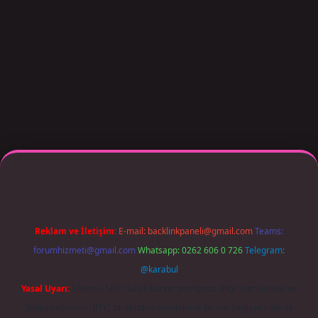
r giriş adresi güncellendi
betexper.xyz
m elexbet
Reklam ve İletişim:
E-mail:
backlinkpaneli@gmail.com
Teams:
forumhizmeti@gmail.com
Whatsapp: 0262 606 0 726
Telegram:
@karabul
Yasal Uyarı:
Sitemiz, 5651 Sayılı Kanun gereğince Bilgi Teknolojileri ve
İletişim Kurumu (BTK) tarafından onaylanmış bir Yer Sağlayıcı olarak