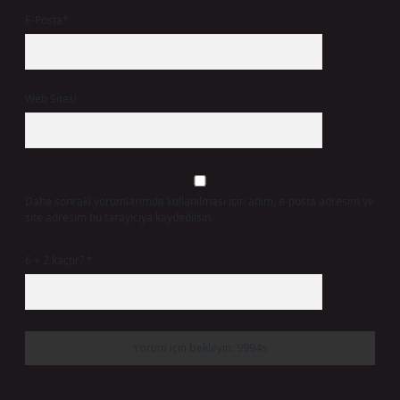
E-Posta*
Web Sitesi
Daha sonraki yorumlarımda kullanılması için adım, e-posta adresim ve
site adresim bu tarayıcıya kaydedilsin.
6 + 2 kaçtır?
*