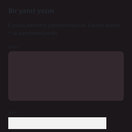
Bir yanıt yazın
E-posta adresiniz yayınlanmayacak.
Gerekli alanlar
*
ile işaretlenmişlerdir
Yorum
İsim*