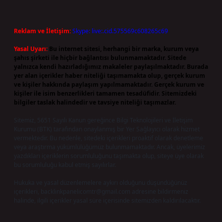
Reklam ve İletişim:
Skype: live:.cid.575569c608265c69
Yasal Uyarı:
Bu internet sitesi, herhangi bir marka, kurum veya
şahıs şirketi ile hiçbir bağlantısı bulunmamaktadır. Sitede
yalnızca kendi hazırladığımız makaleler paylaşılmaktadır. Burada
yer alan içerikler haber niteliği taşımamakta olup, gerçek kurum
ve kişiler hakkında paylaşım yapılmamaktadır. Gerçek kurum ve
kişiler ile isim benzerlikleri tamamen tesadüfidir. Sitemizdeki
bilgiler taslak halindedir ve tavsiye niteliği taşımazlar.
Sitemiz, 5651 Sayılı Kanun gereğince Bilgi Teknolojileri ve İletişim
Kurumu (BTK) tarafından onaylanmış bir Yer Sağlayıcı olarak hizmet
vermektedir. Bu nedenle, sitedeki içerikleri proaktif olarak denetleme
veya araştırma yükümlülüğümüz bulunmamaktadır. Ancak, üyelerimiz
yazdıkları içeriklerin sorumluluğunu taşımakta olup, siteye üye olarak
bu sorumluluğu kabul etmiş sayılırlar.
Hukuka ve yasal düzenlemelere aykırı olduğunu düşündüğünüz
içerikleri,
backlinkpanelicomtr@gmail.com
adresine bildirmeniz
halinde, ilgili içerikler yasal süre içerisinde sitemizden kaldırılacaktır.