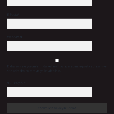
E-Posta*
Web Sitesi
Daha sonraki yorumlarımda kullanılması için adım, e-posta adresim ve
site adresim bu tarayıcıya kaydedilsin.
9 - 5 kaçtır?
*