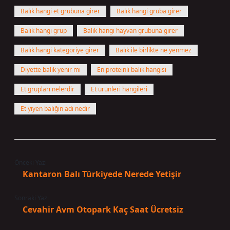
Balık hangi et grubuna girer
Balık hangi gruba girer
Balık hangi grup
Balık hangi hayvan grubuna girer
Balık hangi kategoriye girer
Balık ile birlikte ne yenmez
Diyette balık yenir mi
En proteinli balık hangisi
Et grupları nelerdir
Et ürünleri hangileri
Et yiyen balığın adı nedir
Önceki Yazı
Kantaron Balı Türkiyede Nerede Yetişir
Sonraki Yazı
Cevahir Avm Otopark Kaç Saat Ücretsiz