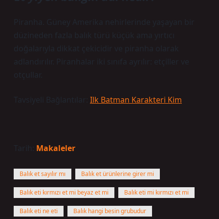
Piranha. Güney Amerika nehirlerinde yaşayan bir
düzineden fazla balık türü küçük ama yırtıcı
doğalarıyla dikkat çekicidir ve piranha olarak
adlandırılır. Piranhalar iki sınıfa ayrılır: etçiller ve
otçullar.
Tavsiyeli Bağlantılar:
Ilk Batman Karakteri Kim
Tarih:
Makaleler
Balık et sayılır mı
Balık et ürünlerine girer mi
Balık eti kırmızı et mi beyaz et mi
Balık eti mi kırmızı et mi
Balık eti ne eti
Balık hangi besin grubudur