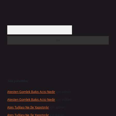
Arama
Son yorumlar
Atesten Gomlek Bakis Acisi Nedir
için
admin
Atesten Gomlek Bakis Acisi Nedir
için
Volkan
Ateş Tuğlası Ne Ile Yapıştırılır
için
admin
Ateş Tuğlası Ne Ile Yapıştırılır
için
Karan