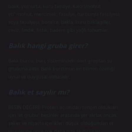
balık, yumurta, kuru fasulye, kalori/nohut
eti”>nohut, mercimek, fasulye, barbunya fasulyesi,
soya fasulyesi, börülce, bakla, kuru baklagiller,
ceviz, fındık, fıstık, badem gibi yağlı tohumlar.
Balık hangi gruba girer?
Balık burcu, burç sistemindeki dört gruptan su
grubuna aittir. Balık burcunun en bilinen özelliği
uysal ve duygusal olmasıdır.
Balık et sayılır mı?
BESİN DEĞERİ: Protein açısından zengin oldukları
için “et grubu” besinler arasında yer alırlar, ancak
şeker ve nişasta içerikleri düşük olduğundan et
ürünlerine göre çok daha hızlı sindirilirler.