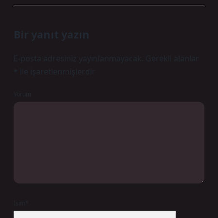
Bir yanıt yazın
E-posta adresiniz yayınlanmayacak.
Gerekli alanlar
*
ile işaretlenmişlerdir
Yorum
İsim*