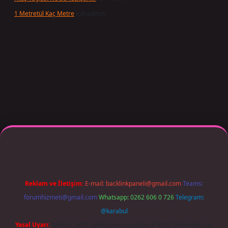
1 Metretül Kaç Metre
için
admin
r giriş adresi güncellendi
betexper.xyz
m elexbet
Reklam ve İletişim:
E-mail:
backlinkpaneli@gmail.com
Teams:
forumhizmeti@gmail.com
Whatsapp: 0262 606 0 726
Telegram:
@karabul
Yasal Uyarı:
Sitemiz, 5651 Sayılı Kanun gereğince Bilgi Teknolojileri ve