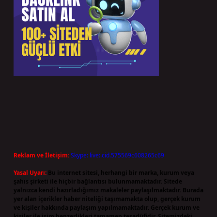
Reklam ve İletişim:
Skype: live:.cid.575569c608265c69
Yasal Uyarı:
Bu internet sitesi, herhangi bir marka, kurum veya
şahıs şirketi ile hiçbir bağlantısı bulunmamaktadır. Sitede
yalnızca kendi hazırladığımız makaleler paylaşılmaktadır. Burada
yer alan içerikler haber niteliği taşımamakta olup, gerçek kurum
ve kişiler hakkında paylaşım yapılmamaktadır. Gerçek kurum ve
kişiler ile isim benzerlikleri tamamen tesadüfidir. Sitemizdeki