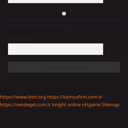
Daha sonraki yorumlarımda kullanılması için adım, e-posta adresim ve
site adresim bu tarayıcıya kaydedilsin.
10 - 4 kaçtır?
*
https://www.linct.org
https://komsufirin.com.tr
https://sendegel.com.tr
knight online
nttgame
Sitemap