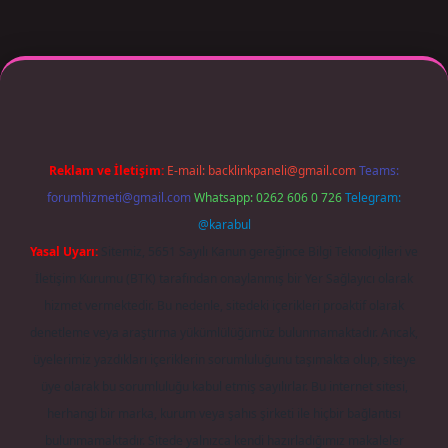
 giriş adresi güncellendi
betexper.xyz
m elexbet
Reklam ve İletişim:
E-mail:
backlinkpaneli@gmail.com
Teams:
forumhizmeti@gmail.com
Whatsapp: 0262 606 0 726
Telegram:
@karabul
Yasal Uyarı:
Sitemiz, 5651 Sayılı Kanun gereğince Bilgi Teknolojileri ve
İletişim Kurumu (BTK) tarafından onaylanmış bir Yer Sağlayıcı olarak
hizmet vermektedir. Bu nedenle, sitedeki içerikleri proaktif olarak
denetleme veya araştırma yükümlülüğümüz bulunmamaktadır. Ancak,
üyelerimiz yazdıkları içeriklerin sorumluluğunu taşımakta olup, siteye
üye olarak bu sorumluluğu kabul etmiş sayılırlar. Bu internet sitesi,
herhangi bir marka, kurum veya şahıs şirketi ile hiçbir bağlantısı
bulunmamaktadır. Sitede yalnızca kendi hazırladığımız makaleler