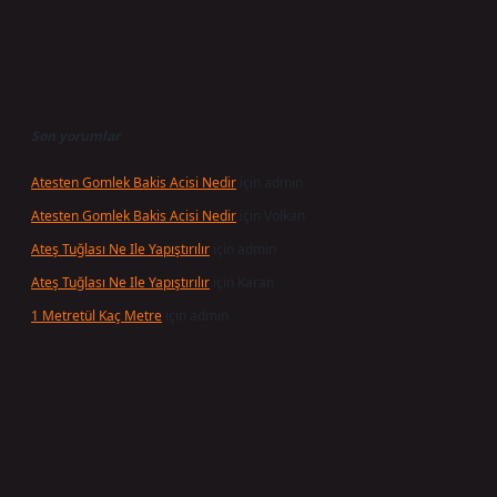
Son yorumlar
Atesten Gomlek Bakis Acisi Nedir
için
admin
Atesten Gomlek Bakis Acisi Nedir
için
Volkan
Ateş Tuğlası Ne Ile Yapıştırılır
için
admin
Ateş Tuğlası Ne Ile Yapıştırılır
için
Karan
1 Metretül Kaç Metre
için
admin