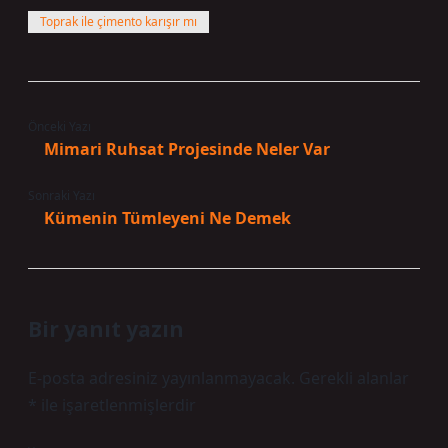
Toprak ile çimento karışır mı
Önceki Yazı
Mimari Ruhsat Projesinde Neler Var
Sonraki Yazı
Kümenin Tümleyeni Ne Demek
Bir yanıt yazın
E-posta adresiniz yayınlanmayacak.
Gerekli alanlar
*
ile işaretlenmişlerdir