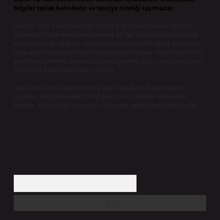
bilgiler taslak halindedir ve tavsiye niteliği taşımazlar.
Sitemiz, 5651 Sayılı Kanun gereğince Bilgi Teknolojileri ve İletişim
Kurumu (BTK) tarafından onaylanmış bir Yer Sağlayıcı olarak hizmet
vermektedir. Bu nedenle, sitedeki içerikleri proaktif olarak denetleme
veya araştırma yükümlülüğümüz bulunmamaktadır. Ancak, üyelerimiz
yazdıkları içeriklerin sorumluluğunu taşımakta olup, siteye üye olarak
bu sorumluluğu kabul etmiş sayılırlar.
Hukuka ve yasal düzenlemelere aykırı olduğunu düşündüğünüz
içerikleri,
backlinkpanelicomtr@gmail.com
adresine bildirmeniz
halinde, ilgili içerikler yasal süre içerisinde sitemizden kaldırılacaktır.
Arama