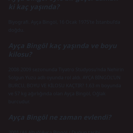
ki kaç yaşında?
Biyografi. Ayça Bingöl, 16 Ocak 1975’te İstanbul’da
doğdu.
Ayça Bingöl kaç yaşında ve boyu
kilosu?
2008-2009 sezonunda Tiyatro Stüdyosu’nda Nehirin
Solgun Yüzü adlı oyunda rol aldı. AYÇA BİNGÖL’ÜN
BURCU, BOYU VE KİLOSU KAÇTIR? 1.63 m boyunda
ve 57 kg ağırlığında olan Ayça Bingöl, Oğlak
burcudur.
Ayça Bingöl ne zaman evlendi?
2001 (Ali Altuğ)Ayça Bingöl / Düğün tarihi