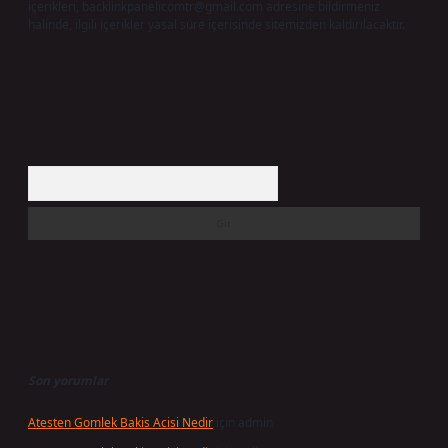
içerikleri,
backlinkpanelicomtr@gmail.com
adresine bildirmeniz
halinde, ilgili içerikler yasal süre içerisinde sitemizden kaldırılacaktır.
Arama
Son yorumlar
Atesten Gomlek Bakis Acisi Nedir
için
admin