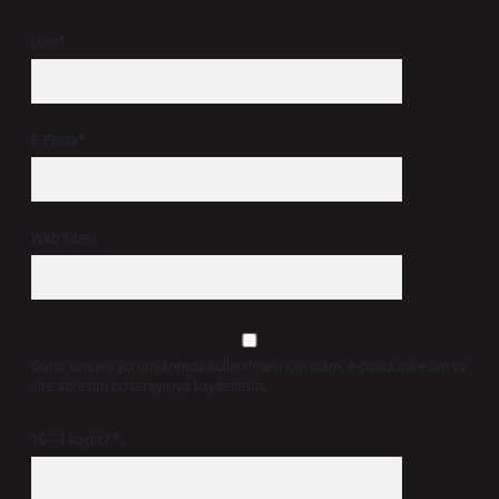
İsim*
E-Posta*
Web Sitesi
Daha sonraki yorumlarımda kullanılması için adım, e-posta adresim ve
site adresim bu tarayıcıya kaydedilsin.
10 - 4 kaçtır?
*