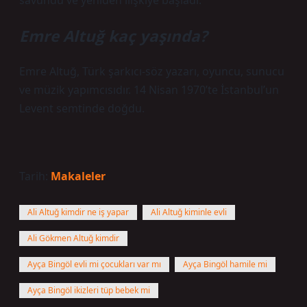
savundu ve yeniden ilişkiye başladı.
Emre Altuğ kaç yaşında?
Emre Altuğ, Türk şarkıcı-söz yazarı, oyuncu, sunucu
ve müzik yapımcısıdır. 14 Nisan 1970’te İstanbul’un
Levent semtinde doğdu.
Tarih:
Makaleler
Ali Altuğ kimdir ne iş yapar
Ali Altuğ kiminle evli
Ali Gökmen Altuğ kimdir
Ayça Bingöl evli mi çocukları var mı
Ayça Bingöl hamile mi
Ayça Bingöl ikizleri tüp bebek mi