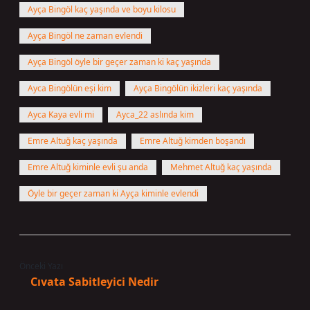
Ayça Bingöl kaç yaşında ve boyu kilosu
Ayça Bingöl ne zaman evlendi
Ayça Bingöl öyle bir geçer zaman ki kaç yaşında
Ayca Bingölün eşi kim
Ayça Bingölün ikizleri kaç yaşında
Ayca Kaya evli mi
Ayca_22 aslında kim
Emre Altuğ kaç yaşında
Emre Altuğ kimden boşandı
Emre Altuğ kiminle evli şu anda
Mehmet Altuğ kaç yaşında
Öyle bir geçer zaman ki Ayça kiminle evlendi
Önceki Yazı
Cıvata Sabitleyici Nedir