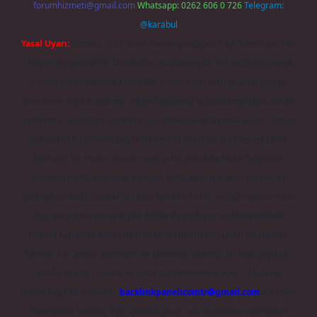
forumhizmeti@gmail.com
Whatsapp: 0262 606 0 726
Telegram:
@karabul
Yasal Uyarı:
Sitemiz, 5651 Sayılı Kanun gereğince Bilgi Teknolojileri ve
İletişim Kurumu (BTK) tarafından onaylanmış bir Yer Sağlayıcı olarak
hizmet vermektedir. Bu nedenle, sitedeki içerikleri proaktif olarak
denetleme veya araştırma yükümlülüğümüz bulunmamaktadır. Ancak,
üyelerimiz yazdıkları içeriklerin sorumluluğunu taşımakta olup, siteye
üye olarak bu sorumluluğu kabul etmiş sayılırlar. Bu internet sitesi,
herhangi bir marka, kurum veya şahıs şirketi ile hiçbir bağlantısı
bulunmamaktadır. Sitede yalnızca kendi hazırladığımız makaleler
paylaşılmaktadır. Burada yer alan içerikler haber niteliği taşımamakta
olup, gerçek kurum ve kişiler hakkında paylaşım yapılmamaktadır.
Gerçek kurum ve kişiler ile isim benzerlikleri tamamen tesadüfidir.
Sitemiz, kar amacı gütmeyen ve tamamen ücretsiz bir bilgi paylaşım
platformudur. Hukuka ve yasal düzenlemelere aykırı olduğunu
düşündüğünüz içerikleri,
backlinkpanelicomtr@gmail.com
adresine
bildirmeniz halinde, ilgili içerikler yasal süre içerisinde sitemizden