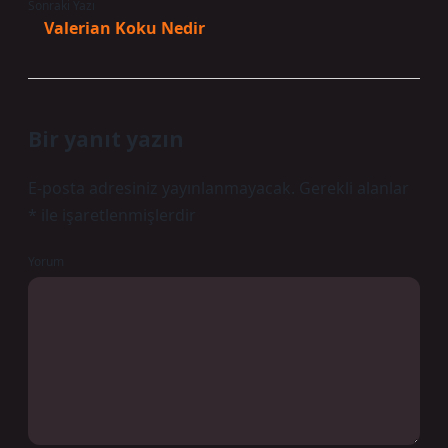
Sonraki Yazı
Valerian Koku Nedir
Bir yanıt yazın
E-posta adresiniz yayınlanmayacak.
Gerekli alanlar
*
ile işaretlenmişlerdir
Yorum