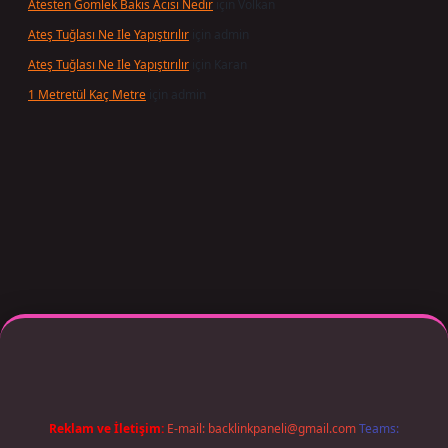
Atesten Gomlek Bakis Acisi Nedir
için
Volkan
Ateş Tuğlası Ne Ile Yapıştırılır
için
admin
Ateş Tuğlası Ne Ile Yapıştırılır
için
Karan
1 Metretül Kaç Metre
için
admin
xper giriş adresi güncellendi
betexper.xyz
m elexbet
Reklam ve İletişim:
E-mail:
backlinkpaneli@gmail.com
Teams: