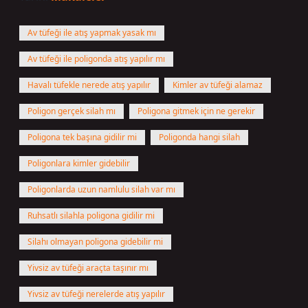
Av tüfeği ile atış yapmak yasak mı
Av tüfeği ile poligonda atış yapılır mı
Havalı tüfekle nerede atış yapılır
Kimler av tüfeği alamaz
Poligon gerçek silah mı
Poligona gitmek için ne gerekir
Poligona tek başına gidilir mi
Poligonda hangi silah
Poligonlara kimler gidebilir
Poligonlarda uzun namlulu silah var mı
Ruhsatlı silahla poligona gidilir mi
Silahı olmayan poligona gidebilir mi
Yivsiz av tüfeği araçta taşınır mı
Yivsiz av tüfeği nerelerde atış yapılır