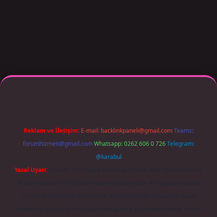
r giriş adresi güncellendi
betexper.xyz
m elexbet
Reklam ve İletişim:
E-mail:
backlinkpaneli@gmail.com
Teams:
forumhizmeti@gmail.com
Whatsapp: 0262 606 0 726
Telegram:
@karabul
Yasal Uyarı:
Sitemiz, 5651 Sayılı Kanun gereğince Bilgi Teknolojileri ve
İletişim Kurumu (BTK) tarafından onaylanmış bir Yer Sağlayıcı olarak
hizmet vermektedir. Bu nedenle, sitedeki içerikleri proaktif olarak
denetleme veya araştırma yükümlülüğümüz bulunmamaktadır. Ancak,