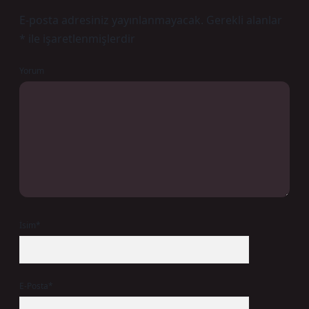
E-posta adresiniz yayınlanmayacak.
Gerekli alanlar
*
ile işaretlenmişlerdir
Yorum
İsim*
E-Posta*