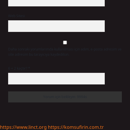
Web Sitesi
Daha sonraki yorumlarımda kullanılması için adım, e-posta adresim ve
site adresim bu tarayıcıya kaydedilsin.
6 + 2 kaçtır?
*
https://www.linct.org
https://komsufirin.com.tr