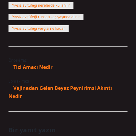
Yivsiz av tüfeği nerelerde kullanılır
Yivsiz av tüfeği ruhsatı kaç yaşında alınır
Yivsiz av tüfeği vergisi ne kadar
Önceki Yazı
Tici Amacı Nedir
Sonraki Yazı
Vajinadan Gelen Beyaz Peynirimsi Akıntı
Nedir
Bir yanıt yazın