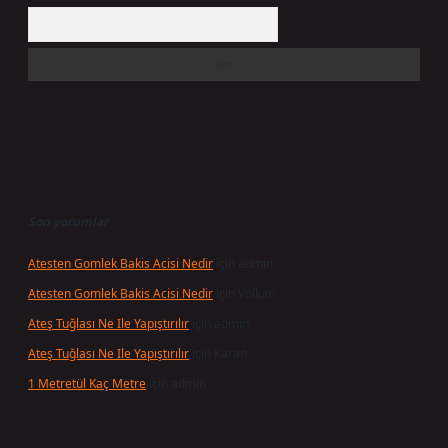
Arama
Son yorumlar
Atesten Gomlek Bakis Acisi Nedir
için
admin
Atesten Gomlek Bakis Acisi Nedir
için
Volkan
Ateş Tuğlası Ne Ile Yapıştırılır
için
admin
Ateş Tuğlası Ne Ile Yapıştırılır
için
Karan
1 Metretül Kaç Metre
için
admin