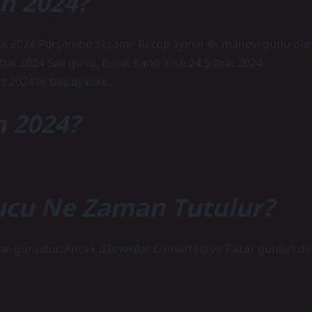
n 2024?
cak 2024 Perşembe akşamı, Recep ayının ilk manevi günü ola
Şubat 2024 Salı günü, Berat Kandili ise 24 Şubat 2024
t 2024’te başlayacak.
n 2024?
rucu Ne Zaman Tutulur?
azar günüdür. Ancak dileyenler Cumartesi ve Pazar günleri de