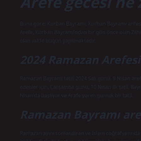
Arefe gecesi ne
Buna göre; Kurban Bayramı, Kurban Bayramı arifes
Arefe, Kurban Bayramı’ndan bir gün önce olan Zilh
olan vakfe bugün yapılmaktadır.
2024 Ramazan Arefes
Ramazan Bayramı tatili 2024 Salı günü, 9 Nisan ar
edenler için, Çarşamba günü, 10 Nisan ilk tatil. Ba
Nisan’da başlıyor ve Arafe yarım günlük bir tatil.
Ramazan Bayramı are
Ramazan ayını sonlandıran ve İslam coğrafyasında