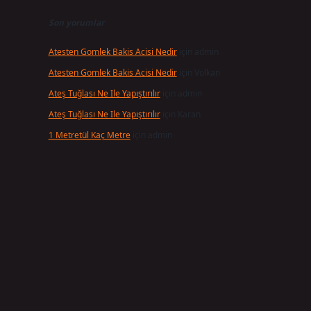
Son yorumlar
Atesten Gomlek Bakis Acisi Nedir
için
admin
Atesten Gomlek Bakis Acisi Nedir
için
Volkan
Ateş Tuğlası Ne Ile Yapıştırılır
için
admin
Ateş Tuğlası Ne Ile Yapıştırılır
için
Karan
1 Metretül Kaç Metre
için
admin