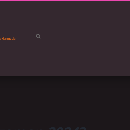
akkımızda