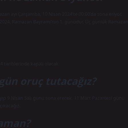
an ayı Çarşamba, 10 Nisan 2024’te 00:00’da sona eriyor.
2024, Ramazan Bayramı’nın 1. günüdür. Üç günlük Ramazan
 tarihlerinde kapalı olacak
gün oruç tutacağız?
yıp 9 Nisan Salı günü sona erecek. 11 Mart Pazartesi günü
çıkacağız.
zaman?