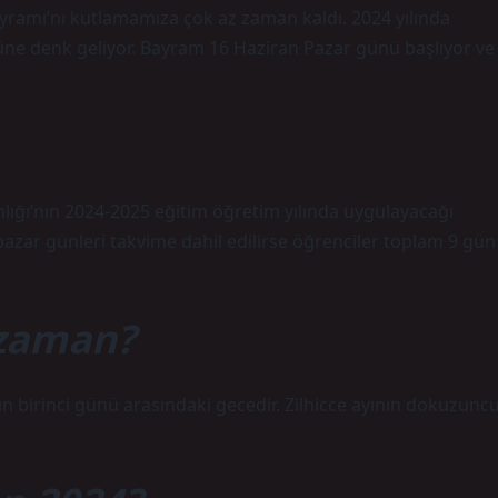
yramı’nı kutlamamıza çok az zaman kaldı. 2024 yılında
ne denk geliyor. Bayram 16 Haziran Pazar günü başlıyor ve
anlığı’nın 2024-2025 eğitim öğretim yılında uygulayacağı
pazar günleri takvime dahil edilirse öğrenciler toplam 9 gün
 zaman?
n birinci günü arasındaki gecedir. Zilhicce ayının dokuzunc