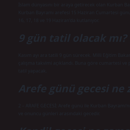
İslam dünyasını bir araya getirecek olan Kurban Ba
Kurban Bayramı arefesi 15 Haziran Cumartesi günü
16, 17, 18 ve 19 Haziran’da kutlanıyor.
9 gün tatil olacak mı?
Kasım ayı ara tatili 9 gün sürecek. Milli Eğitim Bak
çalışma takvimi açıklandı. Buna göre cumartesi ve 
tatil yapacak.
Arefe günü gecesi ne
2 – ARAFE GECESİ: Arefe günü ile Kurban Bayramı’nı
ve onuncu günleri arasındaki gecedir.