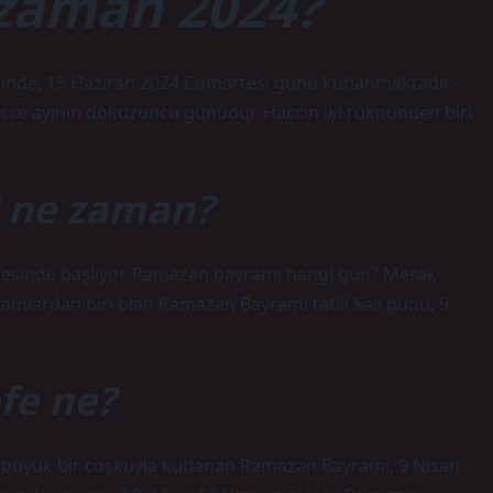
 zaman 2024?
inde, 15 Haziran 2024 Cumartesi günü kutlanmaktadır.
icce ayının dokuzuncu günüdür. Haccın iki rüknünden biri
i ne zaman?
efesinde başlıyor. Ramazan bayramı hangi gün? Merak
yramlardan biri olan Ramazan Bayramı tatili Salı günü, 9
fe ne?
 büyük bir coşkuyla kutlanan Ramazan Bayramı, 9 Nisan