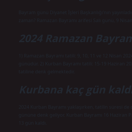
Bayram günü Diyanet İşleri Başkanlığı’nın yayınladı
zaman? Ramazan Bayramı arifesi Salı günü, 9 Nisan’
2024 Ramazan Bayramı
1) Ramazan Bayramı tatili: 9, 10, 11 ve 12 Nisan 2024
günüdür. 2) Kurban Bayramı tatili: 15-19 Haziran 2024
tatiline denk gelmektedir.
Kurbana kaç gün kald
2024 Kurban Bayramı yaklaşırken, tatilin süresi de
gününe denk geliyor. Kurban Bayramı 16 Haziran Pa
13 gün kaldı.