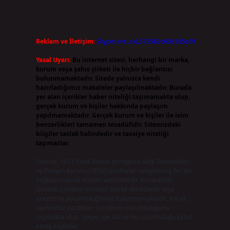
Reklam ve İletişim:
Skype: live:.cid.575569c608265c69
Yasal Uyarı:
Bu internet sitesi, herhangi bir marka,
kurum veya şahıs şirketi ile hiçbir bağlantısı
bulunmamaktadır. Sitede yalnızca kendi
hazırladığımız makaleler paylaşılmaktadır. Burada
yer alan içerikler haber niteliği taşımamakta olup,
gerçek kurum ve kişiler hakkında paylaşım
yapılmamaktadır. Gerçek kurum ve kişiler ile isim
benzerlikleri tamamen tesadüfidir. Sitemizdeki
bilgiler taslak halindedir ve tavsiye niteliği
taşımazlar.
Sitemiz, 5651 Sayılı Kanun gereğince Bilgi Teknolojileri
ve İletişim Kurumu (BTK) tarafından onaylanmış bir Yer
Sağlayıcı olarak hizmet vermektedir. Bu nedenle,
sitedeki içerikleri proaktif olarak denetleme veya
araştırma yükümlülüğümüz bulunmamaktadır. Ancak,
üyelerimiz yazdıkları içeriklerin sorumluluğunu
taşımakta olup, siteye üye olarak bu sorumluluğu kabul
etmiş sayılırlar.