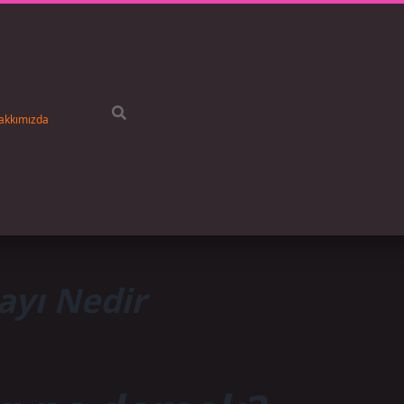
akkımızda
ayı Nedir