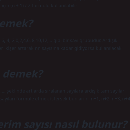
in (n + 1) / 2 formülü kullanılabilir.
 demek?
-6,-4,-2,0,2,4,6, 8,10,12,… gibi bir sayı grubudur. Ardışık
er ikişer artarak nn sayısına kadar gidiyorsa kullanılacak
e demek?
, 5……… şeklinde art arda sıralanan sayılara ardışık tam sayılar
m sayıları formüle etmek istersek bunları n, n+1, n+2, n+3, n+
terim sayısı nasıl bulunur?