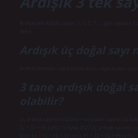
Ardışık 3 tek s
Ardışık tek doğal sayılar; 1, 3, 5, 7, … gibi sayılara 
denir.
Ardışık üç doğal sayı
Ardışık terimleri sabit farkla artan veya azalan sayıl
3 tane ardışık doğal s
olabilir?
Üç ardışık sayının toplamı = ortadaki sayının üç katıdı
32 + 33 = 96 (çift). 16 Eylül 2022Üç ardışık sayının to
Örn. 14 + 15 + 16 = 45 (tek). 31 + 32 + 33 = 96 (çift).