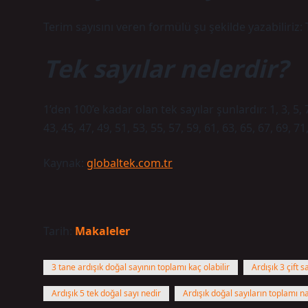
Terim sayısını veren formülü şu şekilde yazabiliriz: T
Tek sayılar nelerdir?
1’den 100’e kadar olan tek sayılar şunlardır: 1, 3, 5, 7,
43, 45, 47, 49, 51, 53, 55, 57, 59, 61, 63, 65, 67, 69, 71,
Kaynak:
globaltek.com.tr
Tarih:
Makaleler
3 tane ardışık doğal sayının toplamı kaç olabilir
Ardışık 3 çift 
Ardışık 5 tek doğal sayı nedir
Ardışık doğal sayıların toplamı n