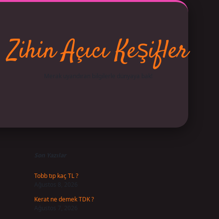
Zihin Açıcı Keşifler
Merak uyandıran bilgilerle dünyaya bak!
Sidebar
betci
vdcasino giriş
ilbet casino
ilbet yeni giriş
Betexper 
Son Yazılar
Tobb tıp kaç TL ?
Ağustos 8, 2026
Kerat ne demek TDK ?
Ağustos 7, 2026