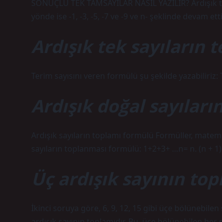
SONUÇLU TEK TAMSAYILAR NASIL YAZILIR? Ardışık tek 
yönde ise -1, -3, -5, -7 ve -9 ve n- şeklinde devam ettir
Ardışık tek sayıların 
Terim sayısını veren formülü şu şekilde yazabiliriz: T
Ardışık doğal sayıları
Ardışık sayıların toplamı formülü Formüller, matema
sayıların toplanması formülü: 1+2+3+ …n= n. (n + 1) /
Üç ardışık sayının top
İkinci soruya göre, 6, 9, 12, 15 gibi üçe bölünebilen 
ardışık sayının toplamıdır. Bu, üçe bölünebilen her 