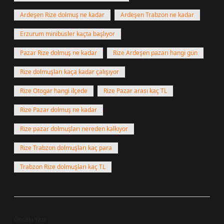
Ardeşen Rize dolmuş ne kadar
Ardeşen Trabzon ne kadar
Erzurum minibüsler kaçta başlıyor
Pazar Rize dolmuş ne kadar
Rize Ardeşen pazarı hangi gün
Rize dolmuşları kaça kadar çalışıyor
Rize Otogar hangi ilçede
Rize Pazar arası kaç TL
Rize Pazar dolmuş ne kadar
Rize pazar dolmuşları nereden kalkıyor
Rize Trabzon dolmuşları kaç para
Trabzon Rize dolmuşları kaç TL
Önceki Yazı