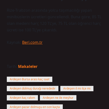
Rize-Trabzon arasında yolcu taşımacılığı yapan
minibüslerin ücretleri güncellendi. Buna göre, 85 TL
olan medeni harç 120 TL’ye, 75 TL olan öğrenci harç
ücreti ise 100 TL’ye çıkarıldı.
Kaynak:
Beri.com.tr
Tarih:
Makaleler
Ardeşen Bursa arası kaç saat
Ardeşen dolmuş durağı nerededir
Ardeşen il mi ilçe mi
Ardeşen kaç rakım
Ardeşen ne ile meşhur
Ardeşen pazar dolmuşu en son kaçta