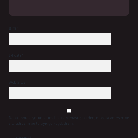
İsim*
E-Posta*
Web Sitesi
Daha sonraki yorumlarımda kullanılması için adım, e-posta adresim ve
site adresim bu tarayıcıya kaydedilsin.