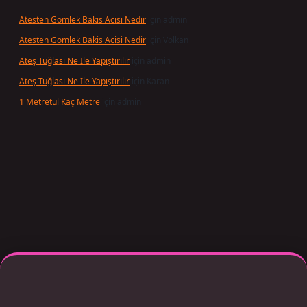
Atesten Gomlek Bakis Acisi Nedir
için
admin
Atesten Gomlek Bakis Acisi Nedir
için
Volkan
Ateş Tuğlası Ne Ile Yapıştırılır
için
admin
Ateş Tuğlası Ne Ile Yapıştırılır
için
Karan
1 Metretül Kaç Metre
için
admin
per giriş adresi güncellendi
betexper.xyz
m elexbet