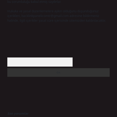
bu sorumluluğu kabul etmiş sayılırlar.
Hukuka ve yasal düzenlemelere aykırı olduğunu düşündüğünüz
içerikleri,
backlinkpanelicomtr@gmail.com
adresine bildirmeniz
halinde, ilgili içerikler yasal süre içerisinde sitemizden kaldırılacaktır.
Arama
Son yorumlar