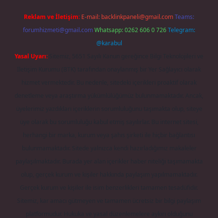
Reklam ve İletişim:
E-mail:
backlinkpaneli@gmail.com
Teams:
forumhizmeti@gmail.com
Whatsapp: 0262 606 0 726
Telegram:
@karabul
Yasal Uyarı:
Sitemiz, 5651 Sayılı Kanun gereğince Bilgi Teknolojileri ve
İletişim Kurumu (BTK) tarafından onaylanmış bir Yer Sağlayıcı olarak
hizmet vermektedir. Bu nedenle, sitedeki içerikleri proaktif olarak
denetleme veya araştırma yükümlülüğümüz bulunmamaktadır. Ancak,
üyelerimiz yazdıkları içeriklerin sorumluluğunu taşımakta olup, siteye
üye olarak bu sorumluluğu kabul etmiş sayılırlar. Bu internet sitesi,
herhangi bir marka, kurum veya şahıs şirketi ile hiçbir bağlantısı
bulunmamaktadır. Sitede yalnızca kendi hazırladığımız makaleler
paylaşılmaktadır. Burada yer alan içerikler haber niteliği taşımamakta
olup, gerçek kurum ve kişiler hakkında paylaşım yapılmamaktadır.
Gerçek kurum ve kişiler ile isim benzerlikleri tamamen tesadüfidir.
Sitemiz, kar amacı gütmeyen ve tamamen ücretsiz bir bilgi paylaşım
platformudur. Hukuka ve yasal düzenlemelere aykırı olduğunu