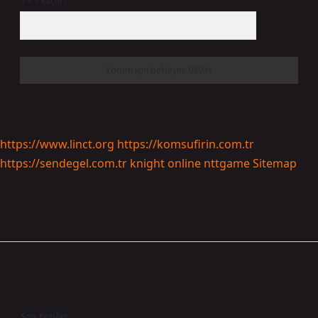
5 + 3 kaçtır?
*
https://www.linct.org
https://komsufirin.com.tr
https://sendegel.com.tr
knight online
nttgame
Sitemap
Sidebar
Son Yazılar