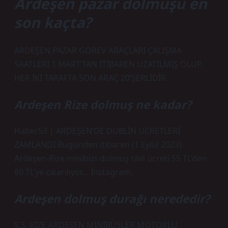
Ardeşen pazar dolmuşu en
son kaçta?
ARDEŞEN PAZAR GÖREV ARAÇLARI ÇALIŞMA
SAATLERİ 1 MART’TAN İTİBAREN UZATILMIŞ OLUP,
HER İKİ TARAFTA SON ARAÇ 20’ŞERLİDİR.
Ardeşen Rize dolmuş ne kadar?
Haber53 | ARDEŞEN’DE DUBLİN ÜCRETLERİ
ZAMLANDI Bugünden itibaren (1 Eylül 2023)
Ardeşen-Rize minibüs dolmuş sivil ücreti 55 TL’den
80 TL’ye çıkarılıyor… Instagram.
Ardeşen dolmuş durağı nerededir?
S.S. RİZE ARDEŞEN MİNİBÜSLER MOTORLU