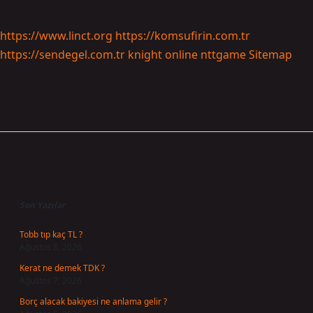
https://www.linct.org
https://komsufirin.com.tr
https://sendegel.com.tr
knight online
nttgame
Sitemap
Sidebar
Son Yazılar
Tobb tıp kaç TL ?
Ağustos 8, 2026
Kerat ne demek TDK ?
Ağustos 7, 2026
Borç alacak bakiyesi ne anlama gelir ?