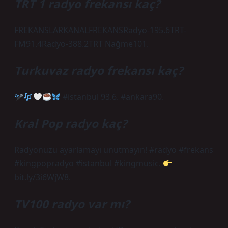
TRT 1 radyo frekansı kaç?
FREKANSLARKANALFREKANSRadyo-195.6TRT-
FM91.4Radyo-388.2TRT Nağme101.
Turkuvaz radyo frekansı kaç?
#istanbul 93.6. #ankara90.
Kral Pop radyo kaç?
Radyonuzu ayarlamayı unutmayın! #radyo #frekans
#kingpopradyo #istanbul #kingmusic.
bit.ly/3i6WjW8.
TV100 radyo var mı?