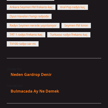
Ankara Seymen FM frekansı kaç
Kral Pop radyo kaç
Oyun Havaları hangi radyoda
Radyo Seymen nerede yayınlanıyor
Seymen FM kimin
TRT 1 radyo frekansı kaç
Turkuvaz radyo frekansı kaç
TV100 radyo var mı
Önceki Yazı
Neden Gardrop Denir
Sonraki Yazı
Bulmacada Ay Ne Demek