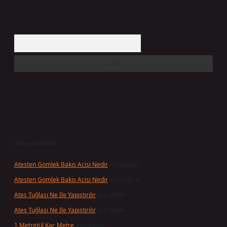
Arama
Son yorumlar
Atesten Gomlek Bakis Acisi Nedir
için
admin
Atesten Gomlek Bakis Acisi Nedir
için
Volkan
Ateş Tuğlası Ne Ile Yapıştırılır
için
admin
Ateş Tuğlası Ne Ile Yapıştırılır
için
Karan
1 Metretül Kaç Metre
için
admin