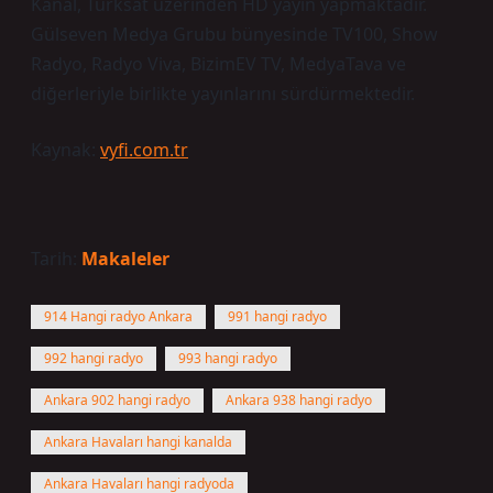
Kanal, Türksat üzerinden HD yayın yapmaktadır.
Gülseven Medya Grubu bünyesinde TV100, Show
Radyo, Radyo Viva, BizimEV TV, MedyaTava ve
diğerleriyle birlikte yayınlarını sürdürmektedir.
Kaynak:
vyfi.com.tr
Tarih:
Makaleler
914 Hangi radyo Ankara
991 hangi radyo
992 hangi radyo
993 hangi radyo
Ankara 902 hangi radyo
Ankara 938 hangi radyo
Ankara Havaları hangi kanalda
Ankara Havaları hangi radyoda