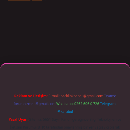
exper giriş adresi güncellendi
betexper.xyz
m elexbet
Reklam ve İletişim:
E-mail:
backlinkpaneli@gmail.com
Teams:
forumhizmeti@gmail.com
Whatsapp: 0262 606 0 726
Telegram:
@karabul
Yasal Uyarı:
Sitemiz, 5651 Sayılı Kanun gereğince Bilgi Teknolojileri ve
İletişim Kurumu (BTK) tarafından onaylanmış bir Yer Sağlayıcı olarak