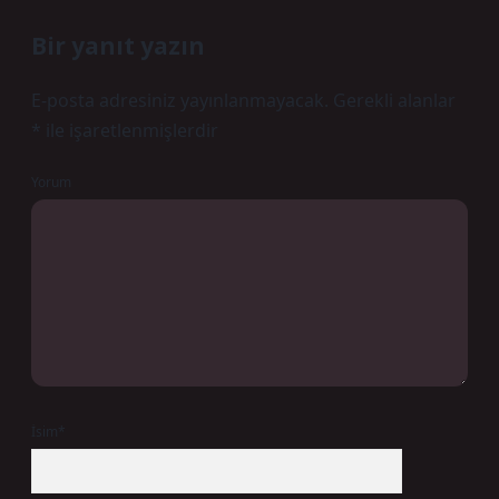
Bir yanıt yazın
E-posta adresiniz yayınlanmayacak.
Gerekli alanlar
*
ile işaretlenmişlerdir
Yorum
İsim*