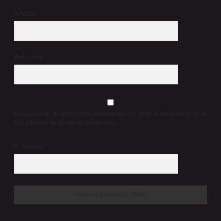
E-Posta*
Web Sitesi
Daha sonraki yorumlarımda kullanılması için adım, e-posta adresim ve
site adresim bu tarayıcıya kaydedilsin.
9 - 5 kaçtır?
*