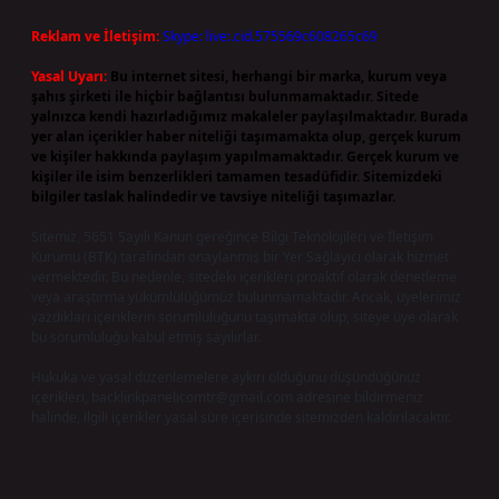
Reklam ve İletişim:
Skype: live:.cid.575569c608265c69
Yasal Uyarı:
Bu internet sitesi, herhangi bir marka, kurum veya
şahıs şirketi ile hiçbir bağlantısı bulunmamaktadır. Sitede
yalnızca kendi hazırladığımız makaleler paylaşılmaktadır. Burada
yer alan içerikler haber niteliği taşımamakta olup, gerçek kurum
ve kişiler hakkında paylaşım yapılmamaktadır. Gerçek kurum ve
kişiler ile isim benzerlikleri tamamen tesadüfidir. Sitemizdeki
bilgiler taslak halindedir ve tavsiye niteliği taşımazlar.
Sitemiz, 5651 Sayılı Kanun gereğince Bilgi Teknolojileri ve İletişim
Kurumu (BTK) tarafından onaylanmış bir Yer Sağlayıcı olarak hizmet
vermektedir. Bu nedenle, sitedeki içerikleri proaktif olarak denetleme
veya araştırma yükümlülüğümüz bulunmamaktadır. Ancak, üyelerimiz
yazdıkları içeriklerin sorumluluğunu taşımakta olup, siteye üye olarak
bu sorumluluğu kabul etmiş sayılırlar.
Hukuka ve yasal düzenlemelere aykırı olduğunu düşündüğünüz
içerikleri,
backlinkpanelicomtr@gmail.com
adresine bildirmeniz
halinde, ilgili içerikler yasal süre içerisinde sitemizden kaldırılacaktır.