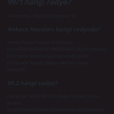
99/1 hangi radyo?
Hakkımızda – Radyo Dumlupınar 99.
Ankara Havaları hangi radyoda?
Ankara Radyo Frekans ve İstasyon
ListesiFREKANSRADYO PROGRAM TÜRÜ89.0Seymen
FmArabesk Ankara Hava Durumu89.2Dost
FmTematik Yayın89.5Radyo BekTürk Sanat
Müziği89.
99.2 hangi radyo?
Frekanslar: NOVERIC Polis Radyo Frekans Listesi
Sistemi
İLFREKANS95IĞDIR99.296ISPARTA96.097ISPARTA88