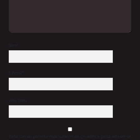
İsim*
E-Posta*
Web Sitesi
Daha sonraki yorumlarımda kullanılması için adım, e-posta adresim ve