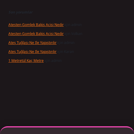
Son yorumlar
Atesten Gomlek Bakis Acisi Nedir
için
admin
Atesten Gomlek Bakis Acisi Nedir
için
Volkan
Ateş Tuğlası Ne Ile Yapıştırılır
için
admin
Ateş Tuğlası Ne Ile Yapıştırılır
için
Karan
1 Metretül Kaç Metre
için
admin
per giriş adresi güncellendi
betexper.xyz
m elexbet