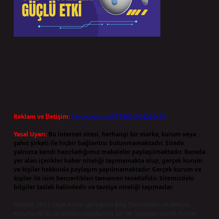
Reklam ve İletişim:
Skype: live:.cid.575569c608265c69
Yasal Uyarı:
Bu internet sitesi, herhangi bir marka, kurum veya
şahıs şirketi ile hiçbir bağlantısı bulunmamaktadır. Sitede
yalnızca kendi hazırladığımız makaleler paylaşılmaktadır. Burada
yer alan içerikler haber niteliği taşımamakta olup, gerçek kurum
ve kişiler hakkında paylaşım yapılmamaktadır. Gerçek kurum ve
kişiler ile isim benzerlikleri tamamen tesadüfidir. Sitemizdeki
bilgiler taslak halindedir ve tavsiye niteliği taşımazlar.
Sitemiz, 5651 Sayılı Kanun gereğince Bilgi Teknolojileri ve İletişim
Kurumu (BTK) tarafından onaylanmış bir Yer Sağlayıcı olarak hizmet