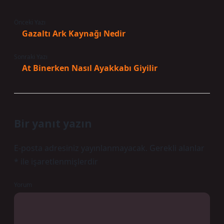
Önceki Yazı
Gazaltı Ark Kaynağı Nedir
Sonraki Yazı
At Binerken Nasıl Ayakkabı Giyilir
Bir yanıt yazın
E-posta adresiniz yayınlanmayacak.
Gerekli alanlar
*
ile işaretlenmişlerdir
Yorum