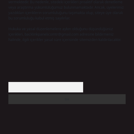
vermektedir. Bu nedenle, sitedeki içerikleri proaktif olarak denetleme
veya araştırma yükümlülüğümüz bulunmamaktadır. Ancak, üyelerimiz
yazdıkları içeriklerin sorumluluğunu taşımakta olup, siteye üye olarak
bu sorumluluğu kabul etmiş sayılırlar.
Hukuka ve yasal düzenlemelere aykırı olduğunu düşündüğünüz
içerikleri,
backlinkpanelicomtr@gmail.com
adresine bildirmeniz
halinde, ilgili içerikler yasal süre içerisinde sitemizden kaldırılacaktır.
Arama