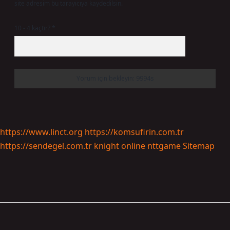
site adresim bu tarayıcıya kaydedilsin.
10 - 4 kaçtır?
*
https://www.linct.org
https://komsufirin.com.tr
https://sendegel.com.tr
knight online
nttgame
Sitemap