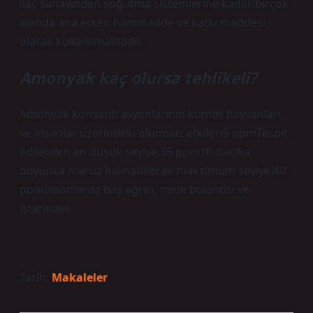
ilaç sanayinden soğutma sistemlerine kadar birçok
alanda ana etken hammadde ve katkı maddesi
olarak kullanılmaktadır.
Amonyak kaç olursa tehlikeli?
Amonyak konsantrasyonlarının kümes hayvanları
ve insanlar üzerindeki olumsuz etkileri5 ppmTespit
edilebilen en düşük seviye.35 ppm10 dakika
boyunca maruz kalınabilecek maksimum seviye.40
ppmİnsanlarda baş ağrısı, mide bulantısı ve
iştahsızlık.
Tarih:
Makaleler