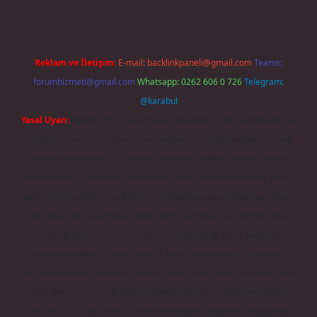
Reklam ve İletişim:
E-mail:
backlinkpaneli@gmail.com
Teams:
forumhizmeti@gmail.com
Whatsapp: 0262 606 0 726
Telegram:
@karabul
Yasal Uyarı:
Sitemiz, 5651 Sayılı Kanun gereğince Bilgi Teknolojileri ve
İletişim Kurumu (BTK) tarafından onaylanmış bir Yer Sağlayıcı olarak
hizmet vermektedir. Bu nedenle, sitedeki içerikleri proaktif olarak
denetleme veya araştırma yükümlülüğümüz bulunmamaktadır. Ancak,
üyelerimiz yazdıkları içeriklerin sorumluluğunu taşımakta olup, siteye
üye olarak bu sorumluluğu kabul etmiş sayılırlar. Bu internet sitesi,
herhangi bir marka, kurum veya şahıs şirketi ile hiçbir bağlantısı
bulunmamaktadır. Sitede yalnızca kendi hazırladığımız makaleler
paylaşılmaktadır. Burada yer alan içerikler haber niteliği taşımamakta
olup, gerçek kurum ve kişiler hakkında paylaşım yapılmamaktadır.
Gerçek kurum ve kişiler ile isim benzerlikleri tamamen tesadüfidir.