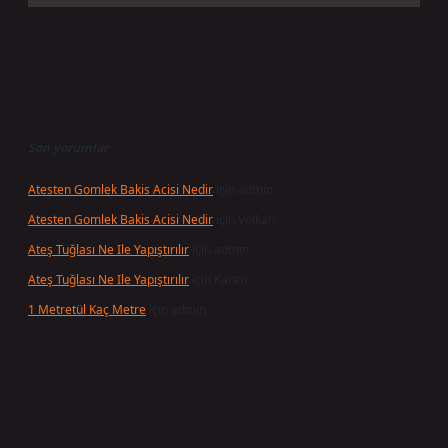
Son yorumlar
Atesten Gomlek Bakis Acisi Nedir
için
admin
Atesten Gomlek Bakis Acisi Nedir
için
Volkan
Ateş Tuğlası Ne Ile Yapıştırılır
için
admin
Ateş Tuğlası Ne Ile Yapıştırılır
için
Karan
1 Metretül Kaç Metre
için
admin