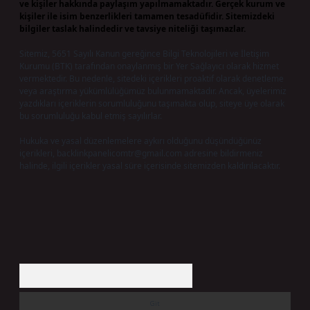
ve kişiler hakkında paylaşım yapılmamaktadır. Gerçek kurum ve
kişiler ile isim benzerlikleri tamamen tesadüfidir. Sitemizdeki
bilgiler taslak halindedir ve tavsiye niteliği taşımazlar.
Sitemiz, 5651 Sayılı Kanun gereğince Bilgi Teknolojileri ve İletişim
Kurumu (BTK) tarafından onaylanmış bir Yer Sağlayıcı olarak hizmet
vermektedir. Bu nedenle, sitedeki içerikleri proaktif olarak denetleme
veya araştırma yükümlülüğümüz bulunmamaktadır. Ancak, üyelerimiz
yazdıkları içeriklerin sorumluluğunu taşımakta olup, siteye üye olarak
bu sorumluluğu kabul etmiş sayılırlar.
Hukuka ve yasal düzenlemelere aykırı olduğunu düşündüğünüz
içerikleri,
backlinkpanelicomtr@gmail.com
adresine bildirmeniz
halinde, ilgili içerikler yasal süre içerisinde sitemizden kaldırılacaktır.
Arama