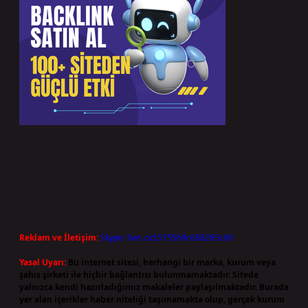
Reklam ve İletişim:
Skype: live:.cid.575569c608265c69
Yasal Uyarı:
Bu internet sitesi, herhangi bir marka, kurum veya
şahıs şirketi ile hiçbir bağlantısı bulunmamaktadır. Sitede
yalnızca kendi hazırladığımız makaleler paylaşılmaktadır. Burada
yer alan içerikler haber niteliği taşımamakta olup, gerçek kurum