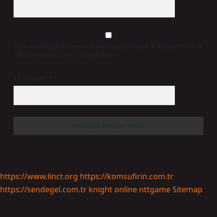
Daha sonraki yorumlarımda kullanılması için adım, e-posta adresim ve
site adresim bu tarayıcıya kaydedilsin.
10 - 4 kaçtır?
*
https://www.linct.org
https://komsufirin.com.tr
https://sendegel.com.tr
knight online
nttgame
Sitemap