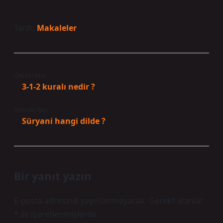
Tarih:
Makaleler
Önceki Yazı
3-1-2 kuralı nedir ?
Sonraki Yazı
Süryani hangi dilde ?
Bir yanıt yazın
E-posta adresiniz yayınlanmayacak.
Gerekli alanlar
*
ile işaretlenmişlerdir