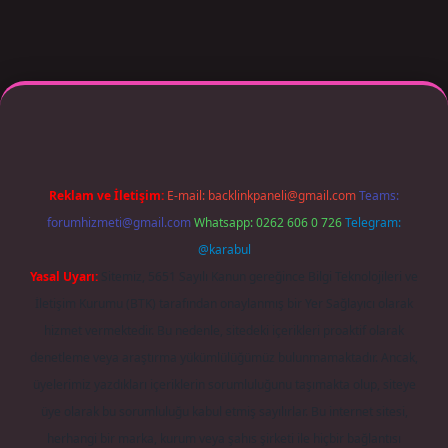
giriş adresi güncellendi
betexper.xyz
m elexbet
Reklam ve İletişim:
E-mail:
backlinkpaneli@gmail.com
Teams:
forumhizmeti@gmail.com
Whatsapp: 0262 606 0 726
Telegram:
@karabul
Yasal Uyarı:
Sitemiz, 5651 Sayılı Kanun gereğince Bilgi Teknolojileri ve
İletişim Kurumu (BTK) tarafından onaylanmış bir Yer Sağlayıcı olarak
hizmet vermektedir. Bu nedenle, sitedeki içerikleri proaktif olarak
denetleme veya araştırma yükümlülüğümüz bulunmamaktadır. Ancak,
üyelerimiz yazdıkları içeriklerin sorumluluğunu taşımakta olup, siteye
üye olarak bu sorumluluğu kabul etmiş sayılırlar. Bu internet sitesi,
herhangi bir marka, kurum veya şahıs şirketi ile hiçbir bağlantısı