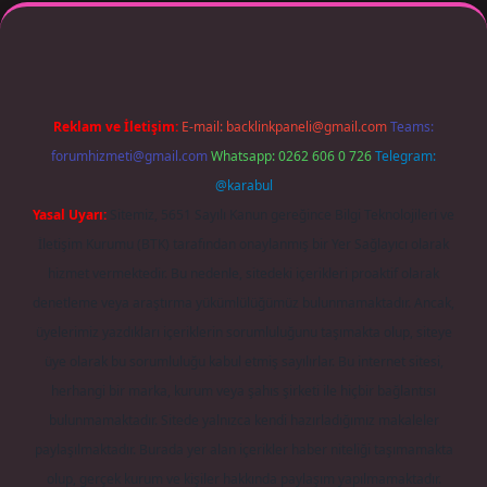
 giriş adresi güncellendi
betexper.xyz
m elexbet
Reklam ve İletişim:
E-mail:
backlinkpaneli@gmail.com
Teams:
forumhizmeti@gmail.com
Whatsapp: 0262 606 0 726
Telegram:
@karabul
Yasal Uyarı:
Sitemiz, 5651 Sayılı Kanun gereğince Bilgi Teknolojileri ve
İletişim Kurumu (BTK) tarafından onaylanmış bir Yer Sağlayıcı olarak
hizmet vermektedir. Bu nedenle, sitedeki içerikleri proaktif olarak
denetleme veya araştırma yükümlülüğümüz bulunmamaktadır. Ancak,
üyelerimiz yazdıkları içeriklerin sorumluluğunu taşımakta olup, siteye
üye olarak bu sorumluluğu kabul etmiş sayılırlar. Bu internet sitesi,
herhangi bir marka, kurum veya şahıs şirketi ile hiçbir bağlantısı
bulunmamaktadır. Sitede yalnızca kendi hazırladığımız makaleler
paylaşılmaktadır. Burada yer alan içerikler haber niteliği taşımamakta
olup, gerçek kurum ve kişiler hakkında paylaşım yapılmamaktadır.