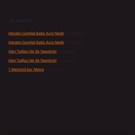
Son yorumlar
Atesten Gomlek Bakis Acisi Nedir
için
admin
Atesten Gomlek Bakis Acisi Nedir
için
Volkan
Ateş Tuğlası Ne Ile Yapıştırılır
için
admin
Ateş Tuğlası Ne Ile Yapıştırılır
için
Karan
1 Metretül Kaç Metre
için
admin