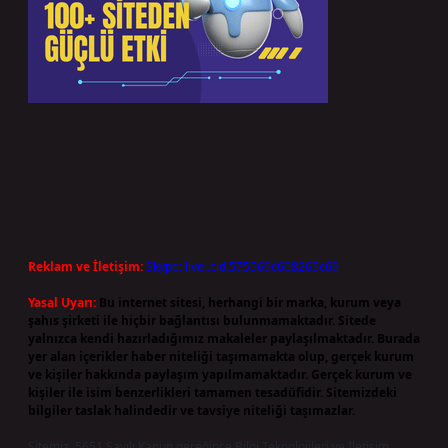
Reklam ve İletişim:
Skype: live:.cid.575569c608265c69
Yasal Uyarı:
Bu internet sitesi, herhangi bir marka, kurum veya
şahıs şirketi ile hiçbir bağlantısı bulunmamaktadır. Sitede
yalnızca kendi hazırladığımız makaleler paylaşılmaktadır. Burada
yer alan içerikler haber niteliği taşımamakta olup, gerçek kurum
ve kişiler hakkında paylaşım yapılmamaktadır. Gerçek kurum ve
kişiler ile isim benzerlikleri tamamen tesadüfidir. Sitemizdeki
bilgiler taslak halindedir ve tavsiye niteliği taşımazlar.
Sitemiz, 5651 Sayılı Kanun gereğince Bilgi Teknolojileri ve İletişim