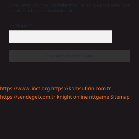
Daha sonraki yorumlarımda kullanılması için adım, e-posta adresim ve
site adresim bu tarayıcıya kaydedilsin.
5 + 3 kaçtır?
*
https://www.linct.org
https://komsufirin.com.tr
https://sendegel.com.tr
knight online
nttgame
Sitemap