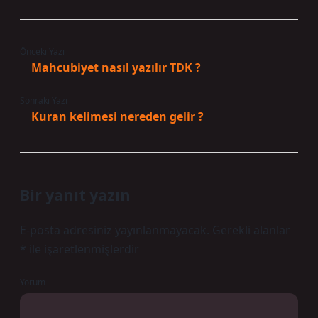
Önceki Yazı
Mahcubiyet nasıl yazılır TDK ?
Sonraki Yazı
Kuran kelimesi nereden gelir ?
Bir yanıt yazın
E-posta adresiniz yayınlanmayacak.
Gerekli alanlar
*
ile işaretlenmişlerdir
Yorum