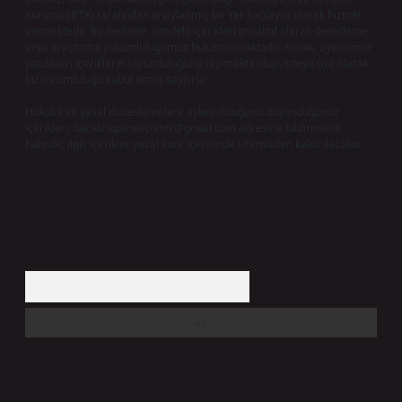
Kurumu (BTK) tarafından onaylanmış bir Yer Sağlayıcı olarak hizmet
vermektedir. Bu nedenle, sitedeki içerikleri proaktif olarak denetleme
veya araştırma yükümlülüğümüz bulunmamaktadır. Ancak, üyelerimiz
yazdıkları içeriklerin sorumluluğunu taşımakta olup, siteye üye olarak
bu sorumluluğu kabul etmiş sayılırlar.
Hukuka ve yasal düzenlemelere aykırı olduğunu düşündüğünüz
içerikleri,
backlinkpanelicomtr@gmail.com
adresine bildirmeniz
halinde, ilgili içerikler yasal süre içerisinde sitemizden kaldırılacaktır.
Arama