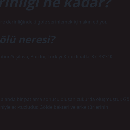
inliği ne kadar?
re derinliğindeki göle serinlemek için akın ediyor.
ölü neresi?
ionYeşilova, Burdur, TürkiyeKoordinatlar37°33′3″K
 alanda bir patlama sonucu oluşan çukurda oluşmuştur. Gö
iyle acı-tuzludur. Gölde bakteri ve arke türlerinin