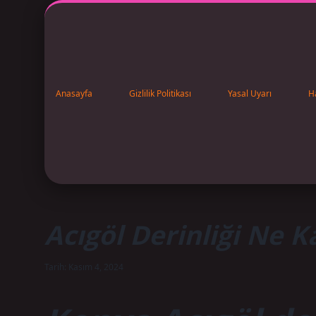
Anasayfa
Gizlilik Politikası
Yasal Uyarı
H
Acıgöl Derinliği Ne K
Tarih: Kasım 4, 2024