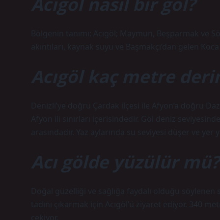
Acıgöl nasıl bir göl?
Bölgenin tanımı: Acıgöl; Maymun, Beşparmak ve Söğü
akıntıları, kaynak suyu ve Başmakçı’dan gelen Koca De
Acıgöl kaç metre deri
Denizli’ye doğru Çardak ilçesi ile Afyon’a doğru Daz
Afyon ili sınırları içerisindedir. Göl deniz seviyesi
arasındadır. Yaz aylarında su seviyesi düşer ve yer y
Acı gölde yüzülür mü?
Doğal güzelliği ve sağlığa faydalı olduğu söylenen su
tadını çıkarmak için Acıgöl’ü ziyaret ediyor. 340 met
çekiyor.