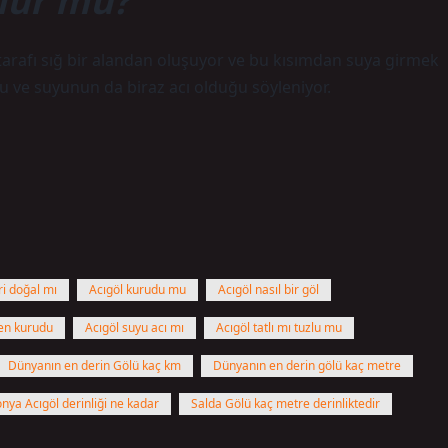
ülür mü?
r tarafı sığ bir alandan oluşuyor ve bu kısımdan suya girmek
 ve suyunun da biraz acı olduğu söyleniyor.
ri doğal mı
Acıgöl kurudu mu
Acıgöl nasıl bir göl
en kurudu
Acıgöl suyu acı mı
Acıgöl tatlı mı tuzlu mu
Dünyanın en derin Gölü kaç km
Dünyanın en derin gölü kaç metre
nya Acıgöl derinliği ne kadar
Salda Gölü kaç metre derinliktedir