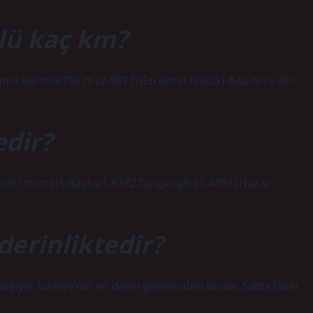
lü kaç km?
ma derinlik758 m (2.487 ft)En derin nokta1.642 m (5.387
edir?
nlik (metre)1.Baykal1.6372.Tanganyika1.4703.(Hazar
derinliktedir?
iğiyle Türkiye’nin en derin göllerinden biridir. Salda Gölü