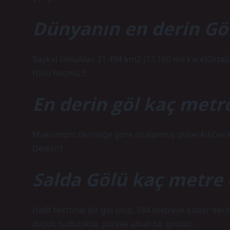
Dünyanın en derin Gö
Baykal GölüAlan 31.494 km2 (12.160 mil kare)Ortala
ft)Su hacmi23.
En derin göl kaç metr
Maksimum derinliğe göre sıralanmış göllerAdıDeri
Denizi)1.
Salda Gölü kaç metre 
Hafif tektonik bir göl olup, 184 metreye kadar derinl
düşük tuzlulukta, yüksek alkali bir göldür.