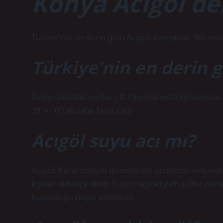
Konya Acıgöl der
Türkiye’nin en derin gölü Acıgöl: Konyalılar, 300 met
Türkiye’nin en derin g
Salda GölüWikimedia | © OpenStreetMapBasinLocat
29°41′0″D8 daha fazla satır
Acıgöl suyu acı mı?
Acıgöl, Karacadağ’ın güneydoğu ucundaki volkanik
kıyıları oldukça diktir. Suyu magnezyum sülfat neden
bulunduğu tespit edilmiştir.