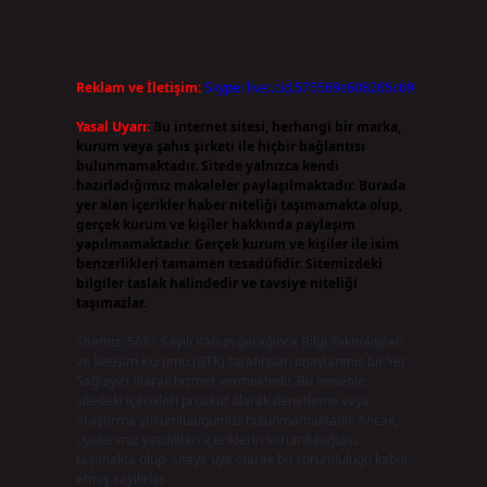
Reklam ve İletişim:
Skype: live:.cid.575569c608265c69
Yasal Uyarı:
Bu internet sitesi, herhangi bir marka,
kurum veya şahıs şirketi ile hiçbir bağlantısı
bulunmamaktadır. Sitede yalnızca kendi
hazırladığımız makaleler paylaşılmaktadır. Burada
yer alan içerikler haber niteliği taşımamakta olup,
gerçek kurum ve kişiler hakkında paylaşım
yapılmamaktadır. Gerçek kurum ve kişiler ile isim
benzerlikleri tamamen tesadüfidir. Sitemizdeki
bilgiler taslak halindedir ve tavsiye niteliği
taşımazlar.
Sitemiz, 5651 Sayılı Kanun gereğince Bilgi Teknolojileri
ve İletişim Kurumu (BTK) tarafından onaylanmış bir Yer
Sağlayıcı olarak hizmet vermektedir. Bu nedenle,
sitedeki içerikleri proaktif olarak denetleme veya
araştırma yükümlülüğümüz bulunmamaktadır. Ancak,
üyelerimiz yazdıkları içeriklerin sorumluluğunu
taşımakta olup, siteye üye olarak bu sorumluluğu kabul
etmiş sayılırlar.