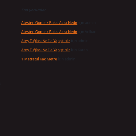
Son yorumlar
Atesten Gomlek Bakis Acisi Nedir
için
admin
Atesten Gomlek Bakis Acisi Nedir
için
Volkan
Ateş Tuğlası Ne Ile Yapıştırılır
için
admin
Ateş Tuğlası Ne Ile Yapıştırılır
için
Karan
1 Metretül Kaç Metre
için
admin
.
u