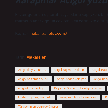
Karapınar Acıgöl yüz
Krater gölünün üç tarafı kayalıklarla kaplıyken, bi
mümkün ancak gölün çok tehlikeli derinlikte olduğu
Kaynak:
hakanpanelcit.com.tr
Tarih:
Makaleler
Acı gölde yüzülür mü
Acıgöl kaç metre derin
Acıgöl krate
Acıgöl ne zaman oluştu
Acıgöl neden kokuyor
Acıgöl ned
Acıgölde ne üretiliyor
Beyşehir Gölünün derinliği ne kadar
En derin göl kaç metredir
Karapınar Acıgöl yüzülür mü
Ko
Türkiyenin en derin gölü neresi