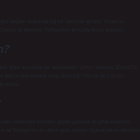
t dağları arasında sığ bir tektonik göldür. Yüzey su
resi ile beslenir. Türkiye’nin en tuzlu ikinci gölüdür.
n?
kırı ilçesi arasında yer almaktadır. Gölün yaklaşık 20 km2’si
nden 842 m yükseklikte olup, derinliği 150 cm ile 210 cm
er kurur.
ları nedeniyle turistler, gölde yüzmek ve şifalı sularının
re ile Türkiye’nin en derin gölü olması ziyaretçilerin dikkatin