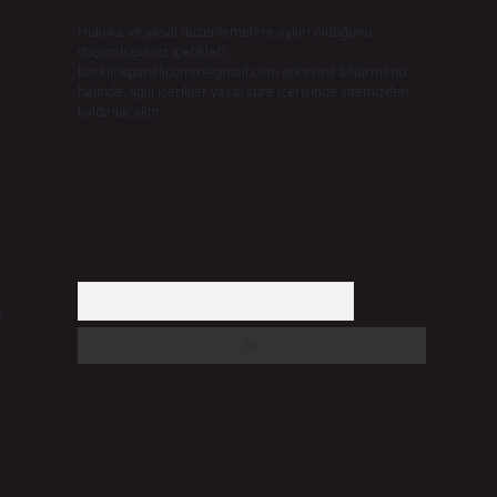
Hukuka ve yasal düzenlemelere aykırı olduğunu
düşündüğünüz içerikleri,
backlinkpanelicomtr@gmail.com
adresine bildirmeniz
halinde, ilgili içerikler yasal süre içerisinde sitemizden
kaldırılacaktır.
Arama
u