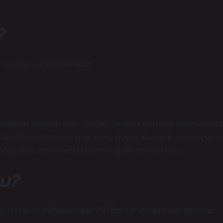
?
ürevleri üretilmektedir.
al sodyum kaynağı olan “Acıgöl” şu anda kurulma aşamasında
’de 40 kilometrekarenin altına düştü. Kuraklık ve bilinçsiz s
dığı alan, drift meraklılarının uğrak noktası oldu.
tu?
p Horasan evliyalarından Piri Bey tarafından kurulmuştur.