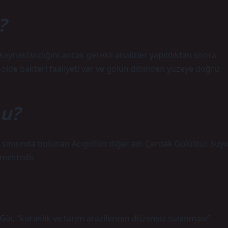
?
aynaklandığını ancak gerekli analizler yapıldıktan sonra
Gölde bakteri faaliyeti var ve gölün dibinden yüzeye doğru
mu?
n sınırında bulunan Acıgöl’ün diğer adı Çardak Gölü’dür. Suy
lmektedir.
 Göl, “kuraklık ve tarım arazilerinin düzensiz sulanması”