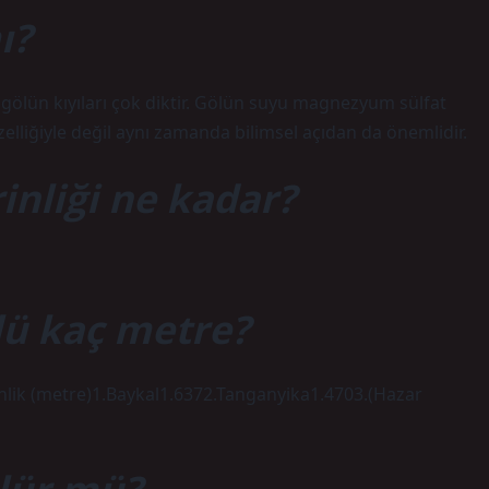
ı?
gölün kıyıları çok diktir. Gölün suyu magnezyum sülfat
lliğiyle değil aynı zamanda bilimsel açıdan da önemlidir.
inliği ne kadar?
lü kaç metre?
nlik (metre)1.Baykal1.6372.Tanganyika1.4703.(Hazar