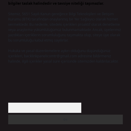
bilgiler taslak halindedir ve tavsiye niteliği taşımazlar.
Sitemiz, 5651 Sayılı Kanun gereğince Bilgi Teknolojileri ve İletişim
Kurumu (BTK) tarafından onaylanmış bir Yer Sağlayıcı olarak hizmet
vermektedir. Bu nedenle, sitedeki içerikleri proaktif olarak denetleme
veya araştırma yükümlülüğümüz bulunmamaktadır. Ancak, üyelerimiz
yazdıkları içeriklerin sorumluluğunu taşımakta olup, siteye üye olarak
bu sorumluluğu kabul etmiş sayılırlar.
Hukuka ve yasal düzenlemelere aykırı olduğunu düşündüğünüz
içerikleri,
backlinkpanelicomtr@gmail.com
adresine bildirmeniz
halinde, ilgili içerikler yasal süre içerisinde sitemizden kaldırılacaktır.
Arama