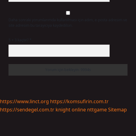
Daha sonraki yorumlarımda kullanılması için adım, e-posta adresim ve
site adresim bu tarayıcıya kaydedilsin.
5 + 3 kaçtır?
*
https://www.linct.org
https://komsufirin.com.tr
https://sendegel.com.tr
knight online
nttgame
Sitemap