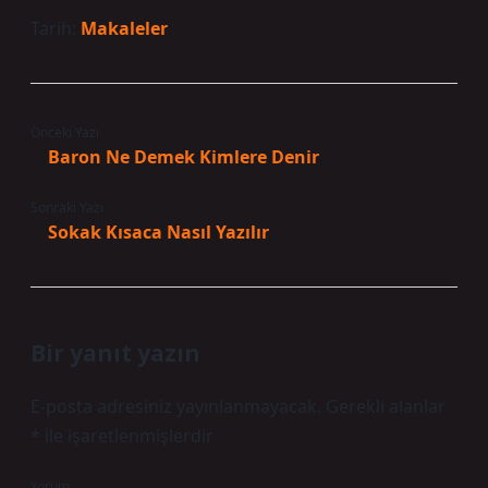
Tarih:
Makaleler
Önceki Yazı
Baron Ne Demek Kimlere Denir
Sonraki Yazı
Sokak Kısaca Nasıl Yazılır
Bir yanıt yazın
E-posta adresiniz yayınlanmayacak.
Gerekli alanlar
*
ile işaretlenmişlerdir
Yorum