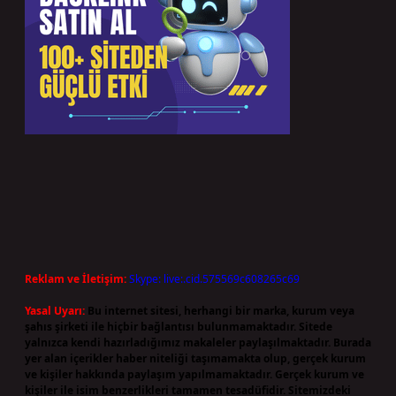
Reklam ve İletişim:
Skype: live:.cid.575569c608265c69
Yasal Uyarı:
Bu internet sitesi, herhangi bir marka, kurum veya
şahıs şirketi ile hiçbir bağlantısı bulunmamaktadır. Sitede
yalnızca kendi hazırladığımız makaleler paylaşılmaktadır. Burada
yer alan içerikler haber niteliği taşımamakta olup, gerçek kurum
ve kişiler hakkında paylaşım yapılmamaktadır. Gerçek kurum ve
kişiler ile isim benzerlikleri tamamen tesadüfidir. Sitemizdeki