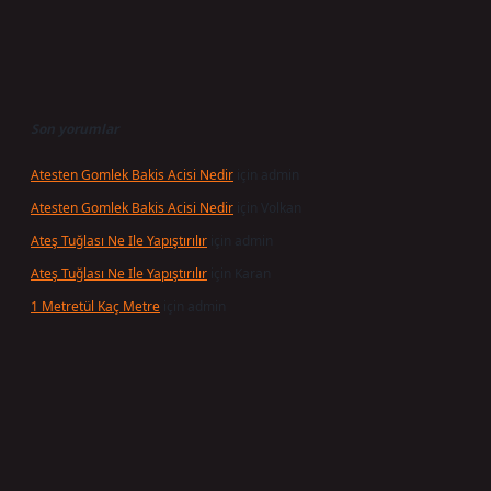
Son yorumlar
Atesten Gomlek Bakis Acisi Nedir
için
admin
Atesten Gomlek Bakis Acisi Nedir
için
Volkan
Ateş Tuğlası Ne Ile Yapıştırılır
için
admin
Ateş Tuğlası Ne Ile Yapıştırılır
için
Karan
1 Metretül Kaç Metre
için
admin