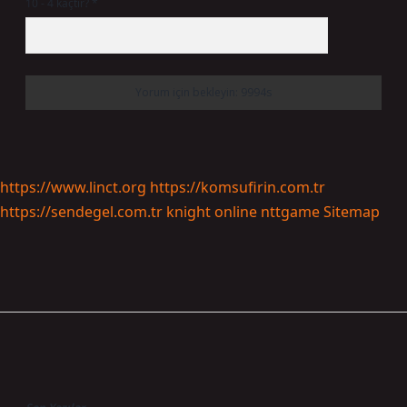
10 - 4 kaçtır?
*
https://www.linct.org
https://komsufirin.com.tr
https://sendegel.com.tr
knight online
nttgame
Sitemap
Sidebar