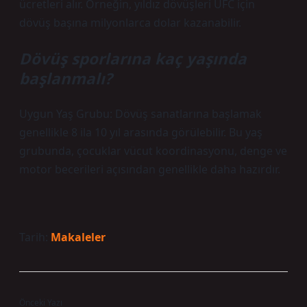
ücretleri alır. Örneğin, yıldız dövüşleri UFC için
dövüş başına milyonlarca dolar kazanabilir.
Dövüş sporlarına kaç yaşında
başlanmalı?
Uygun Yaş Grubu: Dövüş sanatlarına başlamak
genellikle 8 ila 10 yıl arasında görülebilir. Bu yaş
grubunda, çocuklar vücut koordinasyonu, denge ve
motor becerileri açısından genellikle daha hazırdır.
Tarih:
Makaleler
Önceki Yazı