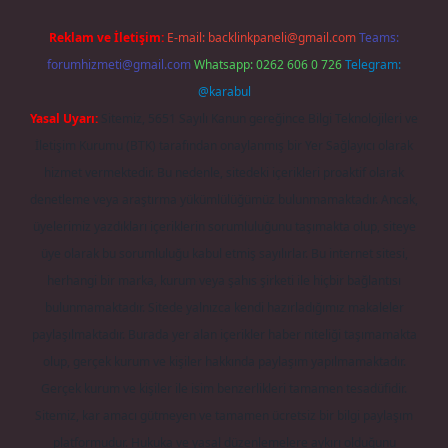
Reklam ve İletişim:
E-mail:
backlinkpaneli@gmail.com
Teams:
forumhizmeti@gmail.com
Whatsapp: 0262 606 0 726
Telegram:
@karabul
Yasal Uyarı:
Sitemiz, 5651 Sayılı Kanun gereğince Bilgi Teknolojileri ve
İletişim Kurumu (BTK) tarafından onaylanmış bir Yer Sağlayıcı olarak
hizmet vermektedir. Bu nedenle, sitedeki içerikleri proaktif olarak
denetleme veya araştırma yükümlülüğümüz bulunmamaktadır. Ancak,
üyelerimiz yazdıkları içeriklerin sorumluluğunu taşımakta olup, siteye
üye olarak bu sorumluluğu kabul etmiş sayılırlar. Bu internet sitesi,
herhangi bir marka, kurum veya şahıs şirketi ile hiçbir bağlantısı
bulunmamaktadır. Sitede yalnızca kendi hazırladığımız makaleler
paylaşılmaktadır. Burada yer alan içerikler haber niteliği taşımamakta
olup, gerçek kurum ve kişiler hakkında paylaşım yapılmamaktadır.
Gerçek kurum ve kişiler ile isim benzerlikleri tamamen tesadüfidir.
Sitemiz, kar amacı gütmeyen ve tamamen ücretsiz bir bilgi paylaşım
platformudur. Hukuka ve yasal düzenlemelere aykırı olduğunu