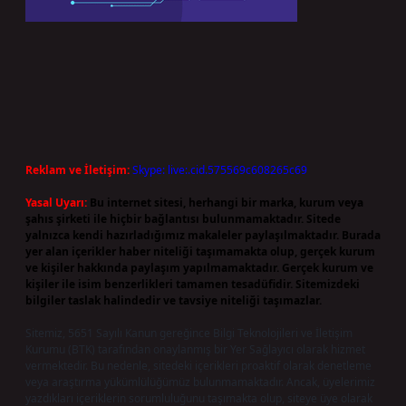
Reklam ve İletişim:
Skype: live:.cid.575569c608265c69
Yasal Uyarı:
Bu internet sitesi, herhangi bir marka, kurum veya
şahıs şirketi ile hiçbir bağlantısı bulunmamaktadır. Sitede
yalnızca kendi hazırladığımız makaleler paylaşılmaktadır. Burada
yer alan içerikler haber niteliği taşımamakta olup, gerçek kurum
ve kişiler hakkında paylaşım yapılmamaktadır. Gerçek kurum ve
kişiler ile isim benzerlikleri tamamen tesadüfidir. Sitemizdeki
bilgiler taslak halindedir ve tavsiye niteliği taşımazlar.
Sitemiz, 5651 Sayılı Kanun gereğince Bilgi Teknolojileri ve İletişim
Kurumu (BTK) tarafından onaylanmış bir Yer Sağlayıcı olarak hizmet
vermektedir. Bu nedenle, sitedeki içerikleri proaktif olarak denetleme
veya araştırma yükümlülüğümüz bulunmamaktadır. Ancak, üyelerimiz
yazdıkları içeriklerin sorumluluğunu taşımakta olup, siteye üye olarak