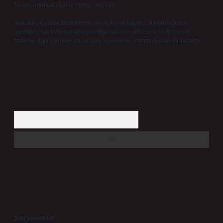
bu sorumluluğu kabul etmiş sayılırlar.
Hukuka ve yasal düzenlemelere aykırı olduğunu düşündüğünüz
içerikleri,
backlinkpanelicomtr@gmail.com
adresine bildirmeniz
halinde, ilgili içerikler yasal süre içerisinde sitemizden kaldırılacaktır.
Arama
Son yorumlar