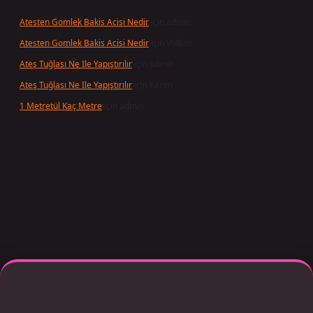
Atesten Gomlek Bakis Acisi Nedir
için
admin
Atesten Gomlek Bakis Acisi Nedir
için
Volkan
Ateş Tuğlası Ne Ile Yapıştırılır
için
admin
Ateş Tuğlası Ne Ile Yapıştırılır
için
Karan
1 Metretül Kaç Metre
için
admin
exper giriş adresi güncellendi
betexper.xyz
m elexbet