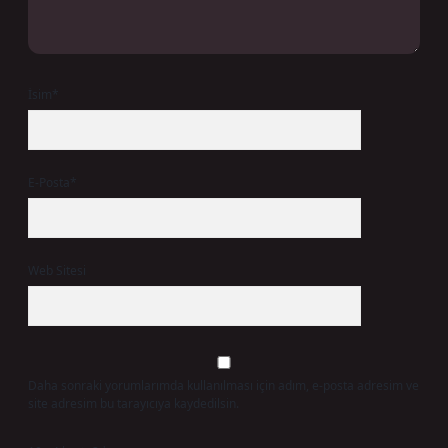
İsim*
E-Posta*
Web Sitesi
Daha sonraki yorumlarımda kullanılması için adım, e-posta adresim ve
site adresim bu tarayıcıya kaydedilsin.