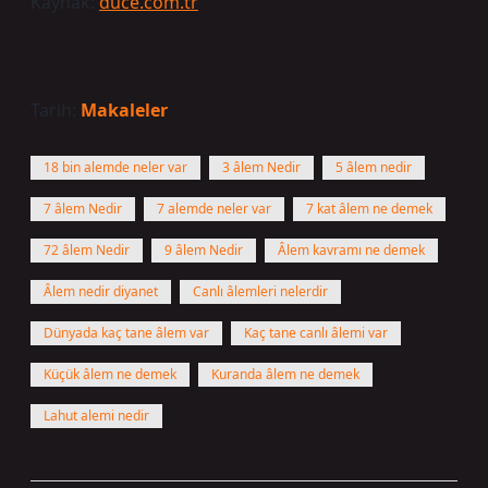
Kaynak:
duce.com.tr
Tarih:
Makaleler
18 bin alemde neler var
3 âlem Nedir
5 âlem nedir
7 âlem Nedir
7 alemde neler var
7 kat âlem ne demek
72 âlem Nedir
9 âlem Nedir
Âlem kavramı ne demek
Âlem nedir diyanet
Canlı âlemleri nelerdir
Dünyada kaç tane âlem var
Kaç tane canlı âlemi var
Küçük âlem ne demek
Kuranda âlem ne demek
Lahut alemi nedir