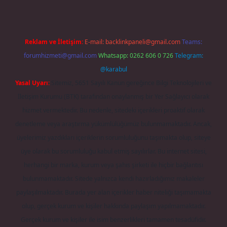
Reklam ve İletişim:
E-mail:
backlinkpaneli@gmail.com
Teams:
forumhizmeti@gmail.com
Whatsapp: 0262 606 0 726
Telegram:
@karabul
Yasal Uyarı:
Sitemiz, 5651 Sayılı Kanun gereğince Bilgi Teknolojileri ve
İletişim Kurumu (BTK) tarafından onaylanmış bir Yer Sağlayıcı olarak
hizmet vermektedir. Bu nedenle, sitedeki içerikleri proaktif olarak
denetleme veya araştırma yükümlülüğümüz bulunmamaktadır. Ancak,
üyelerimiz yazdıkları içeriklerin sorumluluğunu taşımakta olup, siteye
üye olarak bu sorumluluğu kabul etmiş sayılırlar. Bu internet sitesi,
herhangi bir marka, kurum veya şahıs şirketi ile hiçbir bağlantısı
bulunmamaktadır. Sitede yalnızca kendi hazırladığımız makaleler
paylaşılmaktadır. Burada yer alan içerikler haber niteliği taşımamakta
olup, gerçek kurum ve kişiler hakkında paylaşım yapılmamaktadır.
Gerçek kurum ve kişiler ile isim benzerlikleri tamamen tesadüfidir.