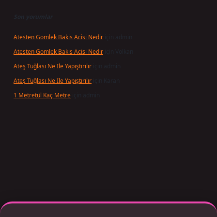
Son yorumlar
Atesten Gomlek Bakis Acisi Nedir
için
admin
Atesten Gomlek Bakis Acisi Nedir
için
Volkan
Ateş Tuğlası Ne Ile Yapıştırılır
için
admin
Ateş Tuğlası Ne Ile Yapıştırılır
için
Karan
1 Metretül Kaç Metre
için
admin
xper giriş adresi güncellendi
betexper.xyz
m elexbet