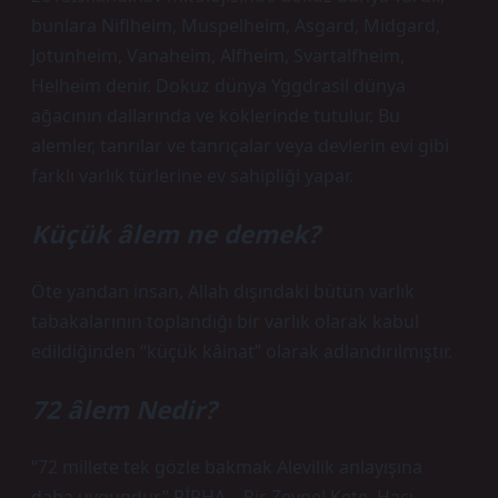
bunlara Niflheim, Muspelheim, Asgard, Midgard,
Jotunheim, Vanaheim, Alfheim, Svartalfheim,
Helheim denir. Dokuz dünya Yggdrasil dünya
ağacının dallarında ve köklerinde tutulur. Bu
alemler, tanrılar ve tanrıçalar veya devlerin evi gibi
farklı varlık türlerine ev sahipliği yapar.
Küçük âlem ne demek?
Öte yandan insan, Allah dışındaki bütün varlık
tabakalarının toplandığı bir varlık olarak kabul
edildiğinden “küçük kâinat” olarak adlandırılmıştır.
72 âlem Nedir?
“72 millete tek gözle bakmak Alevilik anlayışına
daha uygundur” PİRHA – Pir Zeynel Kete, Hacı