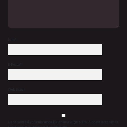
İsim*
E-Posta*
Web Sitesi
Daha sonraki yorumlarımda kullanılması için adım, e-posta adresim ve