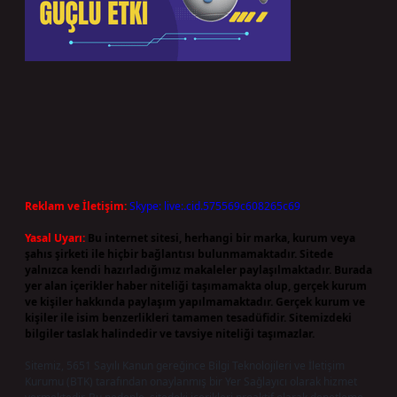
Reklam ve İletişim:
Skype: live:.cid.575569c608265c69
Yasal Uyarı:
Bu internet sitesi, herhangi bir marka, kurum veya
şahıs şirketi ile hiçbir bağlantısı bulunmamaktadır. Sitede
yalnızca kendi hazırladığımız makaleler paylaşılmaktadır. Burada
yer alan içerikler haber niteliği taşımamakta olup, gerçek kurum
ve kişiler hakkında paylaşım yapılmamaktadır. Gerçek kurum ve
kişiler ile isim benzerlikleri tamamen tesadüfidir. Sitemizdeki
bilgiler taslak halindedir ve tavsiye niteliği taşımazlar.
Sitemiz, 5651 Sayılı Kanun gereğince Bilgi Teknolojileri ve İletişim
Kurumu (BTK) tarafından onaylanmış bir Yer Sağlayıcı olarak hizmet