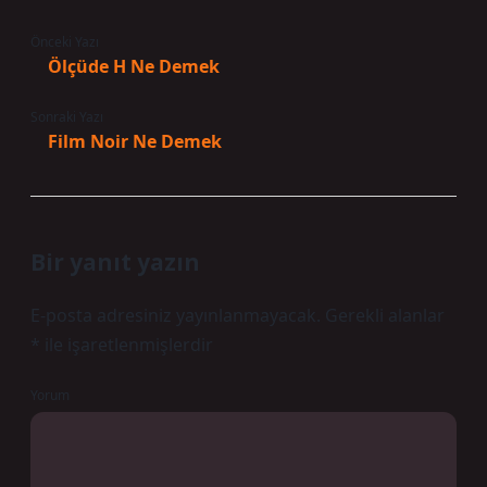
Önceki Yazı
Ölçüde H Ne Demek
Sonraki Yazı
Film Noir Ne Demek
Bir yanıt yazın
E-posta adresiniz yayınlanmayacak.
Gerekli alanlar
*
ile işaretlenmişlerdir
Yorum