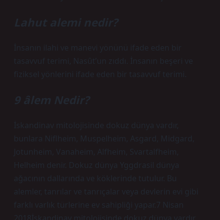
Lahut alemi nedir?
İnsanın ilahi ve manevi yönünü ifade eden bir
tasavvuf terimi, Nasût’un zıddı. İnsanın beşeri ve
fiziksel yönlerini ifade eden bir tasavvuf terimi.
9 âlem Nedir?
İskandinav mitolojisinde dokuz dünya vardır,
bunlara Niflheim, Muspelheim, Asgard, Midgard,
Jotunheim, Vanaheim, Alfheim, Svartalfheim,
Helheim denir. Dokuz dünya Yggdrasil dünya
ağacının dallarında ve köklerinde tutulur. Bu
alemler, tanrılar ve tanrıçalar veya devlerin evi gibi
farklı varlık türlerine ev sahipliği yapar.7 Nisan
2018İskandinav mitolojisinde dokuz dünya vardır,