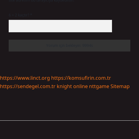
site adresim bu tarayıcıya kaydedilsin.
6 + 2 kaçtır?
*
https://www.linct.org
https://komsufirin.com.tr
https://sendegel.com.tr
knight online
nttgame
Sitemap