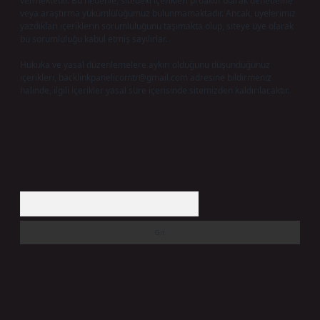
vermektedir. Bu nedenle, sitedeki içerikleri proaktif olarak denetleme
veya araştırma yükümlülüğümüz bulunmamaktadır. Ancak, üyelerimiz
yazdıkları içeriklerin sorumluluğunu taşımakta olup, siteye üye olarak
bu sorumluluğu kabul etmiş sayılırlar.
Hukuka ve yasal düzenlemelere aykırı olduğunu düşündüğünüz
içerikleri,
backlinkpanelicomtr@gmail.com
adresine bildirmeniz
halinde, ilgili içerikler yasal süre içerisinde sitemizden kaldırılacaktır.
Arama