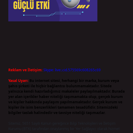
Reklam ve İletişim:
Skype: live:.cid.575569c608265c69
Yasal Uyarı:
Bu internet sitesi, herhangi bir marka, kurum veya
şahıs şirketi ile hiçbir bağlantısı bulunmamaktadır. Sitede
yalnızca kendi hazırladığımız makaleler paylaşılmaktadır. Burada
yer alan içerikler haber niteliği taşımamakta olup, gerçek kurum
ve kişiler hakkında paylaşım yapılmamaktadır. Gerçek kurum ve
kişiler ile isim benzerlikleri tamamen tesadüfidir. Sitemizdeki
bilgiler taslak halindedir ve tavsiye niteliği taşımazlar.
Sitemiz, 5651 Sayılı Kanun gereğince Bilgi Teknolojileri ve İletişim
Kurumu (BTK) tarafından onaylanmış bir Yer Sağlayıcı olarak hizmet