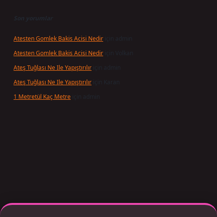
Son yorumlar
Atesten Gomlek Bakis Acisi Nedir
için
admin
Atesten Gomlek Bakis Acisi Nedir
için
Volkan
Ateş Tuğlası Ne Ile Yapıştırılır
için
admin
Ateş Tuğlası Ne Ile Yapıştırılır
için
Karan
1 Metretül Kaç Metre
için
admin
per giriş adresi güncellendi
betexper.xyz
m elexbet