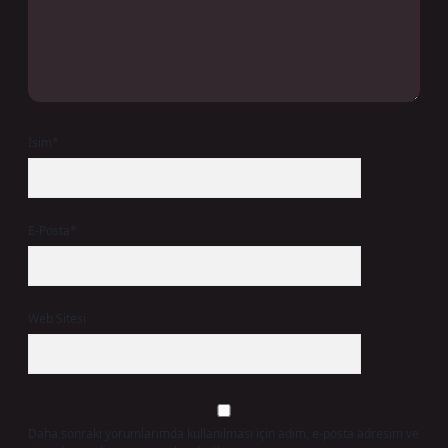
İsim*
E-Posta*
Web Sitesi
Daha sonraki yorumlarımda kullanılması için adım, e-posta adresim ve