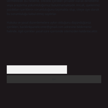
vermektedir. Bu nedenle, sitedeki içerikleri proaktif olarak denetleme
veya araştırma yükümlülüğümüz bulunmamaktadır. Ancak, üyelerimiz
yazdıkları içeriklerin sorumluluğunu taşımakta olup, siteye üye olarak
bu sorumluluğu kabul etmiş sayılırlar.
Hukuka ve yasal düzenlemelere aykırı olduğunu düşündüğünüz
içerikleri,
backlinkpanelicomtr@gmail.com
adresine bildirmeniz
halinde, ilgili içerikler yasal süre içerisinde sitemizden kaldırılacaktır.
Arama