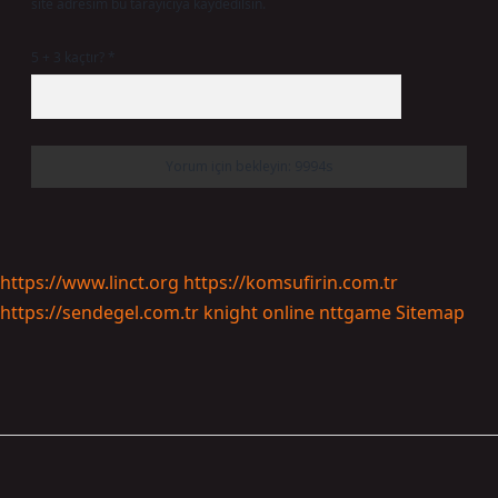
site adresim bu tarayıcıya kaydedilsin.
5 + 3 kaçtır?
*
https://www.linct.org
https://komsufirin.com.tr
https://sendegel.com.tr
knight online
nttgame
Sitemap