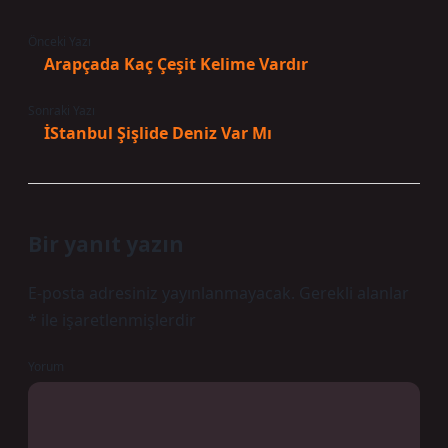
Önceki Yazı
Arapçada Kaç Çeşit Kelime Vardır
Sonraki Yazı
İStanbul Şişlide Deniz Var Mı
Bir yanıt yazın
E-posta adresiniz yayınlanmayacak.
Gerekli alanlar
*
ile işaretlenmişlerdir
Yorum