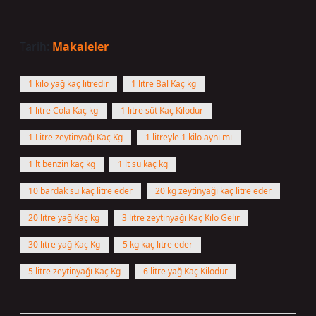
Tarih:
Makaleler
1 kilo yağ kaç litredir
1 litre Bal Kaç kg
1 litre Cola Kaç kg
1 litre süt Kaç Kilodur
1 Litre zeytinyağı Kaç Kg
1 litreyle 1 kilo aynı mı
1 lt benzin kaç kg
1 lt su kaç kg
10 bardak su kaç litre eder
20 kg zeytinyağı kaç litre eder
20 litre yağ Kaç kg
3 litre zeytinyağı Kaç Kilo Gelir
30 litre yağ Kaç Kg
5 kg kaç litre eder
5 litre zeytinyağı Kaç Kg
6 litre yağ Kaç Kilodur