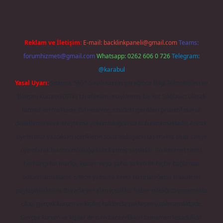
Reklam ve İletişim:
E-mail:
backlinkpaneli@gmail.com
Teams:
forumhizmeti@gmail.com
Whatsapp: 0262 606 0 726
Telegram:
@karabul
Yasal Uyarı:
Sitemiz, 5651 Sayılı Kanun gereğince Bilgi Teknolojileri ve
İletişim Kurumu (BTK) tarafından onaylanmış bir Yer Sağlayıcı olarak
hizmet vermektedir. Bu nedenle, sitedeki içerikleri proaktif olarak
denetleme veya araştırma yükümlülüğümüz bulunmamaktadır. Ancak,
üyelerimiz yazdıkları içeriklerin sorumluluğunu taşımakta olup, siteye
üye olarak bu sorumluluğu kabul etmiş sayılırlar. Bu internet sitesi,
herhangi bir marka, kurum veya şahıs şirketi ile hiçbir bağlantısı
bulunmamaktadır. Sitede yalnızca kendi hazırladığımız makaleler
paylaşılmaktadır. Burada yer alan içerikler haber niteliği taşımamakta
olup, gerçek kurum ve kişiler hakkında paylaşım yapılmamaktadır.
Gerçek kurum ve kişiler ile isim benzerlikleri tamamen tesadüfidir.