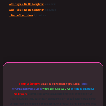
Ateş Tuğlası Ne Ile Yapıştırılır
için
admin
Ateş Tuğlası Ne Ile Yapıştırılır
için
Karan
1 Metretül Kaç Metre
için
admin
 adresi güncellendi
betexper.xyz
m elexbet
Reklam ve İletişim:
E-mail:
backlinkpaneli@gmail.com
Teams:
forumhizmeti@gmail.com
Whatsapp: 0262 606 0 726
Telegram: @karabul
Yasal Uyarı:
Sitemiz, 5651 Sayılı Kanun gereğince Bilgi Teknolojileri ve
İletişim Kurumu (BTK) tarafından onaylanmış bir Yer Sağlayıcı olarak hizmet
vermektedir. Bu nedenle, sitedeki içerikleri proaktif olarak denetleme veya