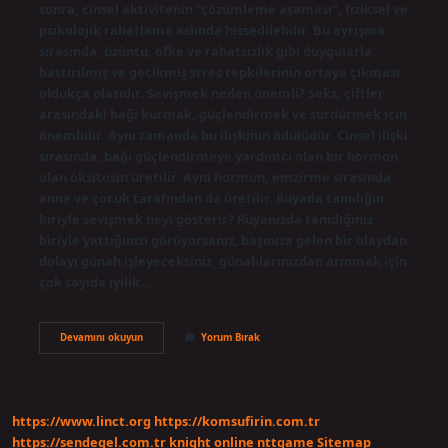
sonra, cinsel aktivitenin “çözümleme aşaması”, fiziksel ve
psikolojik rahatlama aslında hissedilebilir. Bu ayrışma
sırasında, üzüntü, öfke ve rahatsızlık gibi duygularla
bastırılmış ve gecikmiş stres tepkilerinin ortaya çıkması
oldukça olasıdır. Sevişmek neden önemli? Seks, çiftler
arasındaki bağı kurmak, güçlendirmek ve sürdürmek için
önemlidir. Aynı zamanda bu ilişkinin ödülüdür. Cinsel ilişki
sırasında, bağı güçlendirmeye yardımcı olan bir hormon
olan oksitosin üretilir. Aynı hormon, emzirme sırasında
anne ve çocuk tarafından da üretilir. Rüyada tanıdığın
biriyle sevişmek neyi gösterir? Rüyanızda tanıdığınız
biriyle yattığınızı görüyorsanız, başınıza gelen bir olaydan
dolayı günah işleyeceksiniz, günahlarınızdan arınmak için
çok sayıda iyilik…
Sevişmek
Devamını okuyun
Yorum Bırak
Neye
Işarettir
https://www.linct.org
https://komsufirin.com.tr
https://sendegel.com.tr
knight online
nttgame
Sitemap