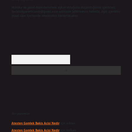
Hukuka ve yasal düzenlemelere aykırı olduğunu düşündüğünüz içerikleri,
backlinkpanelicomtr@gmail.com
adresine bildirmeniz halinde, ilgili içerikler
yasal süre içerisinde sitemizden kaldırılacaktır.
Arama
Son yorumlar
Atesten Gomlek Bakis Acisi Nedir
için
admin
Atesten Gomlek Bakis Acisi Nedir
için
Volkan