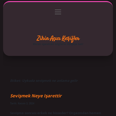
menüyü
Anasayfa
Gizlilik Politikası
Yasal Uyarı
aç
Hakkımızda
Zihin Açıcı Keşifler
Merak uyandıran bilgilerle dünyaya bak!
Etiket:
Uykuda sevişmek ne anlama gelir
Sevişmek Neye Işarettir
Tarih: Kasım 3, 2024
Sevişme sonrası erkek ne hisseder? Orgazmdan hemen