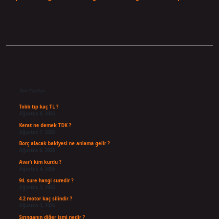
Sidebar
Son Yazılar
Tobb tıp kaç TL ?
Ağustos 8, 2026
Kerat ne demek TDK ?
Ağustos 7, 2026
Borç alacak bakiyesi ne anlama gelir ?
Ağustos 6, 2026
Avar’ı kim kurdu ?
Ağustos 4, 2026
94. sure hangi suredir ?
Ağustos 3, 2026
4.2 motor kaç silindir ?
Ağustos 3, 2026
Şırınganın diğer ismi nedir ?