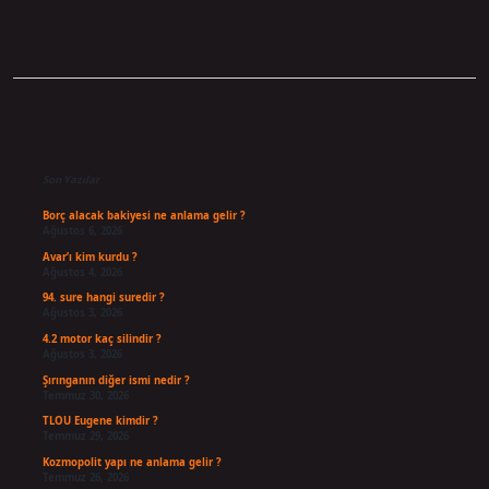
Sidebar
Son Yazılar
Borç alacak bakiyesi ne anlama gelir ?
Ağustos 6, 2026
Avar’ı kim kurdu ?
Ağustos 4, 2026
94. sure hangi suredir ?
Ağustos 3, 2026
4.2 motor kaç silindir ?
Ağustos 3, 2026
Şırınganın diğer ismi nedir ?
Temmuz 30, 2026
TLOU Eugene kimdir ?
Temmuz 29, 2026
Kozmopolit yapı ne anlama gelir ?
Temmuz 26, 2026