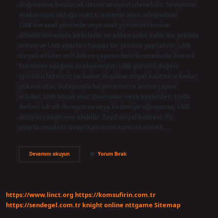
düğmesine basılarak iletim seviyesi izlenebilir. Seviyenin
maksimum olduğu nokta, antenin alım odağındaki
LNB’nin saat yönünde veya saat yönünün tersine
döndürülmesiyle belirlenir ve anten sabit kalır. Bu şekilde
anten ve LNB ayarları hassas bir şekilde yapılabilir. LNB
sinyali etkiler mi? Anten çapının belirlenmesinde önemli
faktörler aşağıda sıralanmıştır: LNB gürültü değeri
(gürültü faktörü) ne kadar düşükse sinyal kalitesi o kadar
yüksek olur, dolayısıyla bu parametre anten çapını
etkiler. LNB bozuk mu? Donmalar veya kesintiler: Uydu
iletimi sık sık donuyorsa veya kesintiye uğruyorsa, LNB
düzgün çalışmıyor olabilir. Zayıf sinyal kalitesi: TV
ayarlarınızdaki sinyal kalitesini kontrol etmek,…
Lnb
Devamını okuyun
Yorum Bırak
Bozuk
Olduğunu
Nasıl
Anlarız
https://www.linct.org
https://komsufirin.com.tr
https://sendegel.com.tr
knight online
nttgame
Sitemap