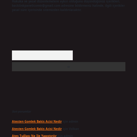
Hukuka ve yasal düzenlemelere aykırı olduğunu düşündüğünüz içerikleri,
backlinkpanelicomtr@gmail.com
adresine bildirmeniz halinde, ilgili içerikler
yasal süre içerisinde sitemizden kaldırılacaktır.
Arama
Son yorumlar
Atesten Gomlek Bakis Acisi Nedir
için
admin
Atesten Gomlek Bakis Acisi Nedir
için
Volkan
Ateş Tuğlası Ne Ile Yapıştırılır
için
admin