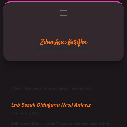
menüyü
Anasayfa
Gizlilik Politikası
Yasal Uyarı
aç
Hakkımızda
Zihin Açıcı Keşifler
Merak uyandıran bilgilerle dünyaya bak!
Etiket:
Uydunun bozuk olduğunu nasıl anlarız
Lnb Bozuk Olduğunu Nasıl Anlarız
Tarih: Kasım 3, 2024
LNB kontrolü nasıl yapılır? Uzaktan kumandadaki Info