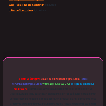
Ateş Tuğlası Ne Ile Yapıştırılır
için
Karan
1 Metretül Kaç Metre
için
admin
ş adresi güncellendi
betexper.xyz
m elexbet
Reklam ve İletişim:
E-mail:
backlinkpaneli@gmail.com
Teams:
forumhizmeti@gmail.com
Whatsapp: 0262 606 0 726
Telegram: @karabul
Yasal Uyarı:
Sitemiz, 5651 Sayılı Kanun gereğince Bilgi Teknolojileri ve
İletişim Kurumu (BTK) tarafından onaylanmış bir Yer Sağlayıcı olarak hizmet
vermektedir. Bu nedenle, sitedeki içerikleri proaktif olarak denetleme veya
araştırma yükümlülüğümüz bulunmamaktadır. Ancak, üyelerimiz yazdıkları