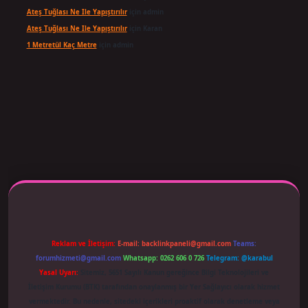
Ateş Tuğlası Ne Ile Yapıştırılır
için
admin
Ateş Tuğlası Ne Ile Yapıştırılır
için
Karan
1 Metretül Kaç Metre
için
admin
ş adresi güncellendi
betexper.xyz
m elexbet
Reklam ve İletişim:
E-mail:
backlinkpaneli@gmail.com
Teams:
forumhizmeti@gmail.com
Whatsapp: 0262 606 0 726
Telegram: @karabul
Yasal Uyarı:
Sitemiz, 5651 Sayılı Kanun gereğince Bilgi Teknolojileri ve
İletişim Kurumu (BTK) tarafından onaylanmış bir Yer Sağlayıcı olarak hizmet
vermektedir. Bu nedenle, sitedeki içerikleri proaktif olarak denetleme veya