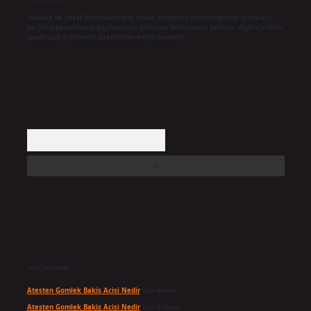
Hukuka ve yasal düzenlemelere aykırı olduğunu düşündüğünüz içerikleri,
backlinkpanelicomtr@gmail.com
adresine bildirmeniz halinde, ilgili içerikler
yasal süre içerisinde sitemizden kaldırılacaktır.
Arama
Son yorumlar
Atesten Gomlek Bakis Acisi Nedir
için
admin
Atesten Gomlek Bakis Acisi Nedir
için
Volkan