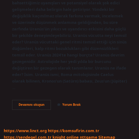
bahsettiğimiz uyanışları ve potansiyel olarak şok edici
gelişmeleri daha belirgin hale getiriyor. Yöndeki bir
değişiklik kaçınılmaz olarak farkına varmak, incelemek
ve üzerinde düşünmek anlamına geldiğinden, bu süre
zarfında Uranüs’ün yıkıcı ve uyandırıcı etkisini daha güçlü
bir şekilde deneyimleyebiliriz. Uranüs vücutta neyi temsil
eder? Uranüs vücuttaki genel ritmi temsil ettiği için sinüs
düğümleri, kalp ritmi bozuklukları gibi düzensizlikleri
temsil eder. Uranüs 2024’te hangi burçta? Uranüs devrim
gezegenidir. Astrolojide her yedi yılda bir burcunu
değiştiren bir gezegen olarak tanımlanır. Uranüs ne ifade
eder? İsim. Uranüs ismi, Roma mitolojisinde Caelus
olarak bilinen, Kronos’un (Satürn) babası, Zeus’un (Jüpiter)
…
Uranüs
Devamını okuyun
Yorum Bırak
Etkisi
Ne
Demek
https://www.linct.org
https://komsufirin.com.tr
https://sendegel.com.tr
knight online
nttgame
Sitemap