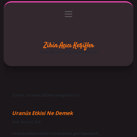
menüyü
Anasayfa
Gizlilik Politikası
Yasal Uyarı
aç
Hakkımızda
Zihin Açıcı Keşifler
Merak uyandıran bilgilerle dünyaya bak!
Etiket:
Uranüs 2024te hangi burçta
Uranüs Etkisi Ne Demek
Tarih: Kasım 4, 2024
Uranüs etkisi nedir? Uranüs’ün geri hareketi,