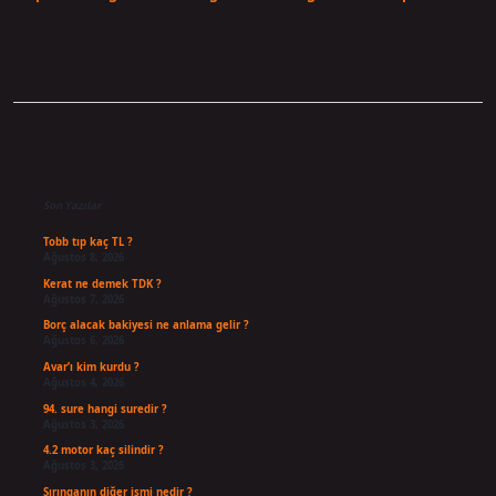
Sidebar
Son Yazılar
Tobb tıp kaç TL ?
Ağustos 8, 2026
Kerat ne demek TDK ?
Ağustos 7, 2026
Borç alacak bakiyesi ne anlama gelir ?
Ağustos 6, 2026
Avar’ı kim kurdu ?
Ağustos 4, 2026
94. sure hangi suredir ?
Ağustos 3, 2026
4.2 motor kaç silindir ?
Ağustos 3, 2026
Şırınganın diğer ismi nedir ?