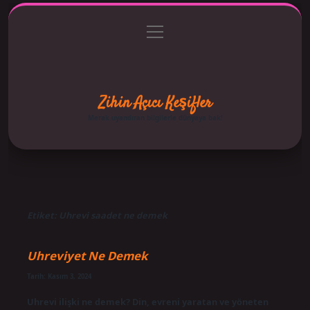
menüyü
Anasayfa
Gizlilik Politikası
Yasal Uyarı
aç
Hakkımızda
Zihin Açıcı Keşifler
Merak uyandıran bilgilerle dünyaya bak!
Etiket:
Uhrevi saadet ne demek
Uhreviyet Ne Demek
Tarih: Kasım 3, 2024
Uhrevi ilişki ne demek? Din, evreni yaratan ve yöneten