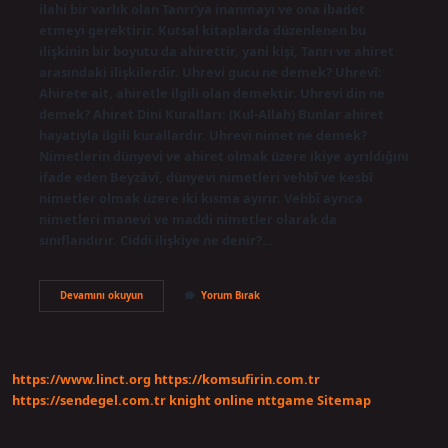
ilahi bir varlık olan Tanrı’ya inanmayı ve ona ibadet
etmeyi gerektirir. Kutsal kitaplarda düzenlenen bu
ilişkinin bir boyutu da ahirettir, yani kişi, Tanrı ve ahiret
arasındaki ilişkilerdir. Uhrevi gucu ne demek? Uhrevî:
Ahirete ait, ahiretle ilgili olan demektir. Uhrevi din ne
demek? Ahiret Dini Kuralları: (Kul-Allah) Bunlar ahiret
hayatıyla ilgili kurallardır. Uhrevi nimet ne demek?
Nimetlerin dünyevi ve ahiret olmak üzere ikiye ayrıldığını
ifade eden Beyzâvî, dünyevi nimetleri vehbî ve kesbî
nimetler olmak üzere iki kısma ayırır. Vehbî ayrıca
nimetleri manevi ve maddi nimetler olarak da
sınıflandırır. Ciddi ilişkiye ne denir?…
Uhreviyet
Devamını okuyun
Yorum Bırak
Ne
Demek
https://www.linct.org
https://komsufirin.com.tr
https://sendegel.com.tr
knight online
nttgame
Sitemap