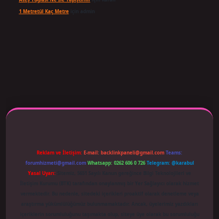
1 Metretül Kaç Metre
için
admin
giriş adresi güncellendi
betexper.xyz
m elexbet
Reklam ve İletişim:
E-mail:
backlinkpaneli@gmail.com
Teams:
forumhizmeti@gmail.com
Whatsapp: 0262 606 0 726
Telegram: @karabul
Yasal Uyarı:
Sitemiz, 5651 Sayılı Kanun gereğince Bilgi Teknolojileri ve
İletişim Kurumu (BTK) tarafından onaylanmış bir Yer Sağlayıcı olarak hizmet
vermektedir. Bu nedenle, sitedeki içerikleri proaktif olarak denetleme veya
araştırma yükümlülüğümüz bulunmamaktadır. Ancak, üyelerimiz yazdıkları
içeriklerin sorumluluğunu taşımakta olup, siteye üye olarak bu sorumluluğu