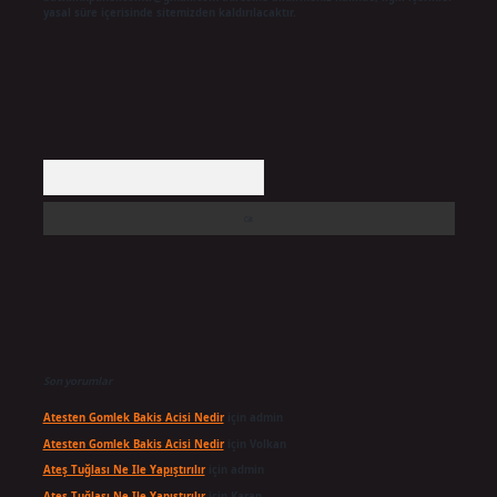
yasal süre içerisinde sitemizden kaldırılacaktır.
Arama
Son yorumlar
Atesten Gomlek Bakis Acisi Nedir
için
admin
Atesten Gomlek Bakis Acisi Nedir
için
Volkan
Ateş Tuğlası Ne Ile Yapıştırılır
için
admin
Ateş Tuğlası Ne Ile Yapıştırılır
için
Karan