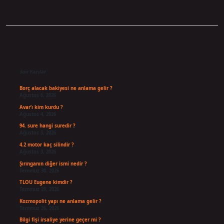
Sidebar
Son Yazılar
Borç alacak bakiyesi ne anlama gelir ?
Ağustos 6, 2026
Avar’ı kim kurdu ?
Ağustos 4, 2026
94. sure hangi suredir ?
Ağustos 3, 2026
4.2 motor kaç silindir ?
Ağustos 3, 2026
Şırınganın diğer ismi nedir ?
Temmuz 30, 2026
TLOU Eugene kimdir ?
Temmuz 29, 2026
Kozmopolit yapı ne anlama gelir ?
Temmuz 26, 2026
Bilgi fişi irsaliye yerine geçer mi ?