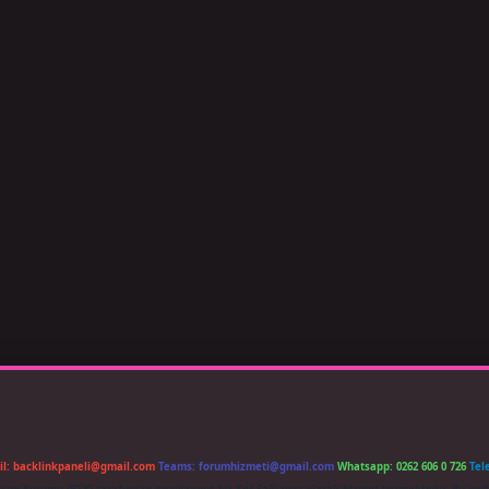
il:
backlinkpaneli@gmail.com
Teams:
forumhizmeti@gmail.com
Whatsapp: 0262 606 0 726
Tel