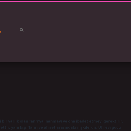
a
betci
vdc
i bir varlık olan Tanrı’ya inanmayı ve ona ibadet etmeyi gerektirir.
ttir, yani kişi, Tanrı ve ahiret arasındaki ilişkilerdir. Uhrevi gucu