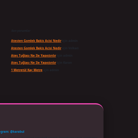
Son yorumlar
Atesten Gomlek Bakis Acisi Nedir
için
admin
Atesten Gomlek Bakis Acisi Nedir
için
Volkan
Ateş Tuğlası Ne Ile Yapıştırılır
için
admin
Ateş Tuğlası Ne Ile Yapıştırılır
için
Karan
1 Metretül Kaç Metre
için
admin
egram: @karabul