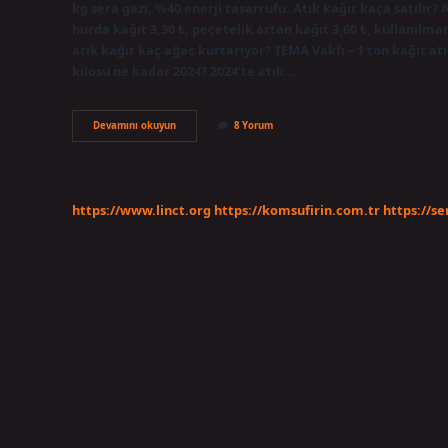
kg sera gazı, %40 enerji tasarrufu. Atık kağıt kaça satılır? 
hurda kağıt 3,30 ₺, peçetelik artan kağıt 3,60 ₺, kullanılmam
atık kağıt kaç ağaç kurtarıyor? TEMA Vakfı – 1 ton kağıt at
kilosu ne kadar 2024? 2024’te atık…
Atık
Devamını okuyun
8 Yorum
Kağıtlardan
Ne
Yapılır
https://www.linct.org
https://komsufirin.com.tr
https://s