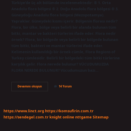
Türkiye’de üç alt bölümde incelenmektedir: ® 1. Orta
Anadolu flora bölgesi ® 2. Doğu Anadolu flora bölgesi ® 3.
Güneydoğu Anadolu flora bölgesi (Mezopotamya).
Yapraklar. Güneydeki kısmı içerir. Bölgenin florası nedir?
Flora, bir ülke, bölge veya belirli bir alanda bulunan tüm
bitki, mantar ve bakteri türlerini ifade eder. Flora nedir
örnek? Flora, bir bölgede veya belirli bir bölgede bulunan
tüm bitki, bakteri ve mantar türlerini ifade eder.
Kelimenin kullanıldığı bir örnek cümle, Flora Regions of
Turkey cümlesidir. Belirli bir bölgedeki tüm bitki türlerine
karşılık gelir. Flora nerede bulunur? VÜCUDUMUZDA
FLORA NEREDE BULUNUR? Vücudumuzun bazı…
Flora
Devamını okuyun
14 Yorum
Bölgesi
Içerisinde
Neler
Yer
Alır
https://www.linct.org
https://komsufirin.com.tr
https://sendegel.com.tr
knight online
nttgame
Sitemap