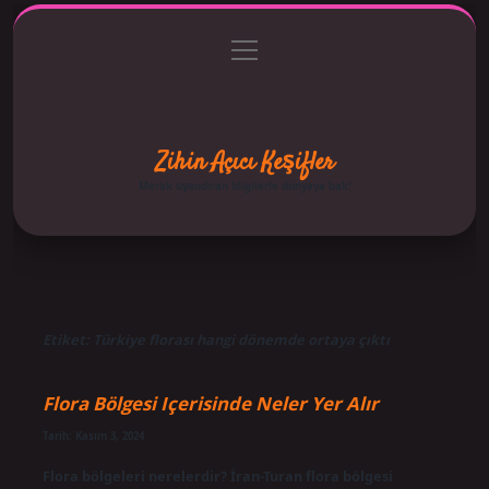
menüyü
Anasayfa
Gizlilik Politikası
Yasal Uyarı
aç
Hakkımızda
Zihin Açıcı Keşifler
Merak uyandıran bilgilerle dünyaya bak!
Etiket:
Türkiye florası hangi dönemde ortaya çıktı
Flora Bölgesi Içerisinde Neler Yer Alır
Tarih: Kasım 3, 2024
Flora bölgeleri nerelerdir? İran-Turan flora bölgesi