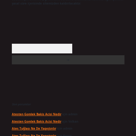
yasal süre içerisinde sitemizden kaldırılacaktır.
Arama
Son yorumlar
Atesten Gomlek Bakis Acisi Nedir
için
admin
Atesten Gomlek Bakis Acisi Nedir
için
Volkan
Ateş Tuğlası Ne Ile Yapıştırılır
için
admin
Ateş Tuğlası Ne Ile Yapıştırılır
için
Karan