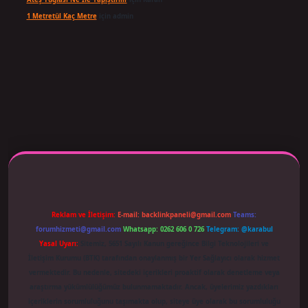
1 Metretül Kaç Metre
için
admin
 adresi güncellendi
betexper.xyz
m elexbet
Reklam ve İletişim:
E-mail:
backlinkpaneli@gmail.com
Teams:
forumhizmeti@gmail.com
Whatsapp: 0262 606 0 726
Telegram: @karabul
Yasal Uyarı:
Sitemiz, 5651 Sayılı Kanun gereğince Bilgi Teknolojileri ve
İletişim Kurumu (BTK) tarafından onaylanmış bir Yer Sağlayıcı olarak hizmet
vermektedir. Bu nedenle, sitedeki içerikleri proaktif olarak denetleme veya
araştırma yükümlülüğümüz bulunmamaktadır. Ancak, üyelerimiz yazdıkları
içeriklerin sorumluluğunu taşımakta olup, siteye üye olarak bu sorumluluğu