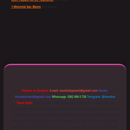
1 Metretül Kaç Metre
için
admin
 adresi güncellendi
betexper.xyz
m elexbet
Reklam ve İletişim:
E-mail:
backlinkpaneli@gmail.com
Teams:
forumhizmeti@gmail.com
Whatsapp: 0262 606 0 726
Telegram: @karabul
Yasal Uyarı:
Sitemiz, 5651 Sayılı Kanun gereğince Bilgi Teknolojileri ve
İletişim Kurumu (BTK) tarafından onaylanmış bir Yer Sağlayıcı olarak hizmet
vermektedir. Bu nedenle, sitedeki içerikleri proaktif olarak denetleme veya
araştırma yükümlülüğümüz bulunmamaktadır. Ancak, üyelerimiz yazdıkları
içeriklerin sorumluluğunu taşımakta olup, siteye üye olarak bu sorumluluğu