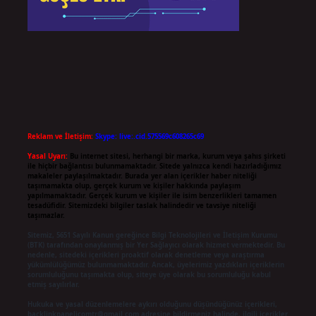
Reklam ve İletişim:
Skype: live:.cid.575569c608265c69
Yasal Uyarı:
Bu internet sitesi, herhangi bir marka, kurum veya şahıs şirketi
ile hiçbir bağlantısı bulunmamaktadır. Sitede yalnızca kendi hazırladığımız
makaleler paylaşılmaktadır. Burada yer alan içerikler haber niteliği
taşımamakta olup, gerçek kurum ve kişiler hakkında paylaşım
yapılmamaktadır. Gerçek kurum ve kişiler ile isim benzerlikleri tamamen
tesadüfidir. Sitemizdeki bilgiler taslak halindedir ve tavsiye niteliği
taşımazlar.
Sitemiz, 5651 Sayılı Kanun gereğince Bilgi Teknolojileri ve İletişim Kurumu
(BTK) tarafından onaylanmış bir Yer Sağlayıcı olarak hizmet vermektedir. Bu
nedenle, sitedeki içerikleri proaktif olarak denetleme veya araştırma
yükümlülüğümüz bulunmamaktadır. Ancak, üyelerimiz yazdıkları içeriklerin
sorumluluğunu taşımakta olup, siteye üye olarak bu sorumluluğu kabul
etmiş sayılırlar.
Hukuka ve yasal düzenlemelere aykırı olduğunu düşündüğünüz içerikleri,
backlinkpanelicomtr@gmail.com
adresine bildirmeniz halinde, ilgili içerikler