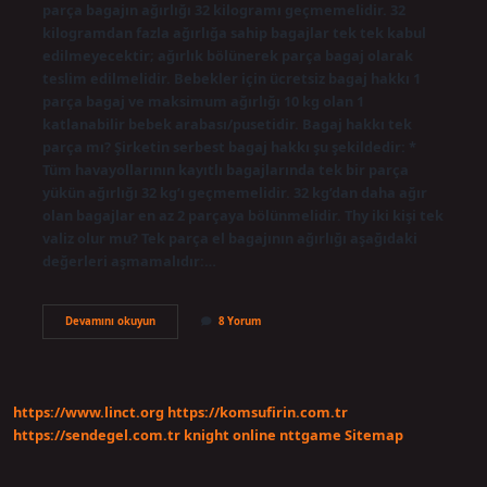
parça bagajın ağırlığı 32 kilogramı geçmemelidir. 32
kilogramdan fazla ağırlığa sahip bagajlar tek tek kabul
edilmeyecektir; ağırlık bölünerek parça bagaj olarak
teslim edilmelidir. Bebekler için ücretsiz bagaj hakkı 1
parça bagaj ve maksimum ağırlığı 10 kg olan 1
katlanabilir bebek arabası/pusetidir. Bagaj hakkı tek
parça mı? Şirketin serbest bagaj hakkı şu şekildedir: *
Tüm havayollarının kayıtlı bagajlarında tek bir parça
yükün ağırlığı 32 kg’ı geçmemelidir. 32 kg’dan daha ağır
olan bagajlar en az 2 parçaya bölünmelidir. Thy iki kişi tek
valiz olur mu? Tek parça el bagajının ağırlığı aşağıdaki
değerleri aşmamalıdır:…
Thy
Devamını okuyun
8 Yorum
40
Kg
Bagaj
Hakkı
Tek
https://www.linct.org
https://komsufirin.com.tr
Parça
Mı
https://sendegel.com.tr
knight online
nttgame
Sitemap