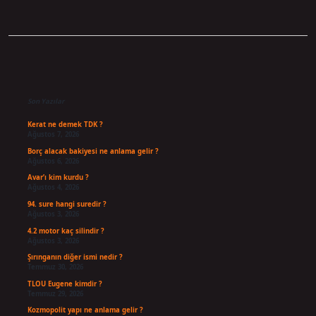
Sidebar
Son Yazılar
Kerat ne demek TDK ?
Ağustos 7, 2026
Borç alacak bakiyesi ne anlama gelir ?
Ağustos 6, 2026
Avar’ı kim kurdu ?
Ağustos 4, 2026
94. sure hangi suredir ?
Ağustos 3, 2026
4.2 motor kaç silindir ?
Ağustos 3, 2026
Şırınganın diğer ismi nedir ?
Temmuz 30, 2026
TLOU Eugene kimdir ?
Temmuz 29, 2026
Kozmopolit yapı ne anlama gelir ?