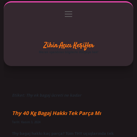
menüyü
Anasayfa
Gizlilik Politikası
Yasal Uyarı
aç
Hakkımızda
Zihin Açıcı Keşifler
Merak uyandıran bilgilerle dünyaya bak!
Etiket:
Thy ek bagaj ücreti ne kadar
Thy 40 Kg Bagaj Hakkı Tek Parça Mı
Tarih: Kasım 3, 2024
Thy bagaj hakkı kaç parça? Tüm THY uçuşlarında tek