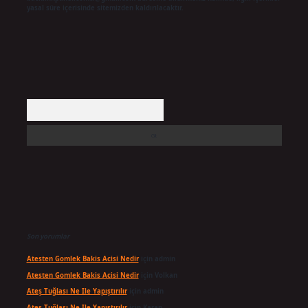
yasal süre içerisinde sitemizden kaldırılacaktır.
Arama
Son yorumlar
Atesten Gomlek Bakis Acisi Nedir
için
admin
Atesten Gomlek Bakis Acisi Nedir
için
Volkan
Ateş Tuğlası Ne Ile Yapıştırılır
için
admin
Ateş Tuğlası Ne Ile Yapıştırılır
için
Karan