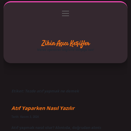
menüyü
Anasayfa
Gizlilik Politikası
Yasal Uyarı
aç
Hakkımızda
Zihin Açıcı Keşifler
Merak uyandıran bilgilerle dünyaya bak!
Etiket:
Tezde atıf yapmak ne demek
Atıf Yaparken Nasıl Yazılır
Tarih: Kasım 3, 2024
Atıf yapmak nasıl olur? Alıntıda, doğrudan alıntı