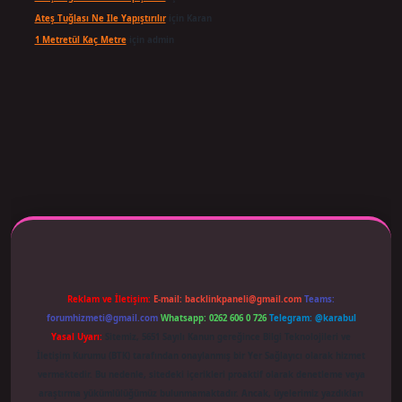
Ateş Tuğlası Ne Ile Yapıştırılır
için
Karan
1 Metretül Kaç Metre
için
admin
ş adresi güncellendi
betexper.xyz
m elexbet
Reklam ve İletişim:
E-mail:
backlinkpaneli@gmail.com
Teams:
forumhizmeti@gmail.com
Whatsapp: 0262 606 0 726
Telegram: @karabul
Yasal Uyarı:
Sitemiz, 5651 Sayılı Kanun gereğince Bilgi Teknolojileri ve
İletişim Kurumu (BTK) tarafından onaylanmış bir Yer Sağlayıcı olarak hizmet
vermektedir. Bu nedenle, sitedeki içerikleri proaktif olarak denetleme veya
araştırma yükümlülüğümüz bulunmamaktadır. Ancak, üyelerimiz yazdıkları