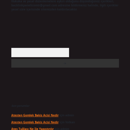
Hukuka ve yasal düzenlemelere aykırı olduğunu düşündüğünüz içerikleri,
backlinkpanelicomtr@gmail.com
adresine bildirmeniz halinde, ilgili içerikler
yasal süre içerisinde sitemizden kaldırılacaktır.
Arama
Son yorumlar
Atesten Gomlek Bakis Acisi Nedir
için
admin
Atesten Gomlek Bakis Acisi Nedir
için
Volkan
Ateş Tuğlası Ne Ile Yapıştırılır
için
admin