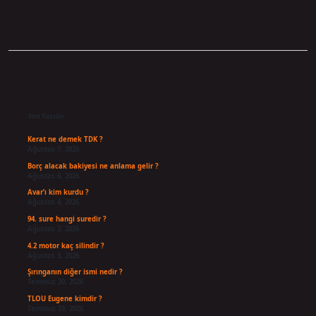
Sidebar
Son Yazılar
Kerat ne demek TDK ?
Ağustos 7, 2026
Borç alacak bakiyesi ne anlama gelir ?
Ağustos 6, 2026
Avar’ı kim kurdu ?
Ağustos 4, 2026
94. sure hangi suredir ?
Ağustos 3, 2026
4.2 motor kaç silindir ?
Ağustos 3, 2026
Şırınganın diğer ismi nedir ?
Temmuz 30, 2026
TLOU Eugene kimdir ?
Temmuz 29, 2026