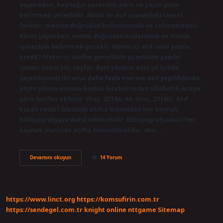
yapmadan, kaynağın yazarının adını ve yayın yılını
belirtmek yeterlidir. Alıntı ile atıf arasındaki temel
farklar, metnin doğrudan kullanımında ve referanstadır.
Alıntı yaparken, metni doğrudan kullanmak ve tırnak
işaretiyle belirtmek gerekir. Metin içi atıf nasıl yapılır
örnek? Metin içi atıflar genellikle şu şekilde yapılır:
(yazar, yayın yılı, sayfa). Aynı yazarın aynı yıl içinde
yayımlanmış iki veya daha fazla eserine atıf yapıldığında,
yayın yılının sonuna boşluk bırakılmadan alfabetik sıraya
göre harfler eklenir: (Koç, 2014a, 44; (Koç, 2014b). Atıf
kuralı nedir? Metinde atıfta bulunulan her kaynak
bibliyografyaya dahil edilmelidir. Bibliyografyadaki her
kaynak metinde atıfta bulunulmalıdır; aksi…
Atıf
Devamını okuyun
14 Yorum
Yaparken
Nasıl
Yazılır
https://www.linct.org
https://komsufirin.com.tr
https://sendegel.com.tr
knight online
nttgame
Sitemap