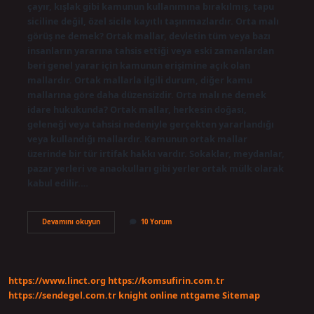
çayır, kışlak gibi kamunun kullanımına bırakılmış, tapu
siciline değil, özel sicile kayıtlı taşınmazlardır. Orta malı
görüş ne demek? Ortak mallar, devletin tüm veya bazı
insanların yararına tahsis ettiği veya eski zamanlardan
beri genel yarar için kamunun erişimine açık olan
mallardır. Ortak mallarla ilgili durum, diğer kamu
mallarına göre daha düzensizdir. Orta malı ne demek
idare hukukunda? Ortak mallar, herkesin doğası,
geleneği veya tahsisi nedeniyle gerçekten yararlandığı
veya kullandığı mallardır. Kamunun ortak mallar
üzerinde bir tür irtifak hakkı vardır. Sokaklar, meydanlar,
pazar yerleri ve anaokulları gibi yerler ortak mülk olarak
kabul edilir.…
Orta
Devamını okuyun
10 Yorum
Malı
Ne
Anlama
Gelir
https://www.linct.org
https://komsufirin.com.tr
https://sendegel.com.tr
knight online
nttgame
Sitemap