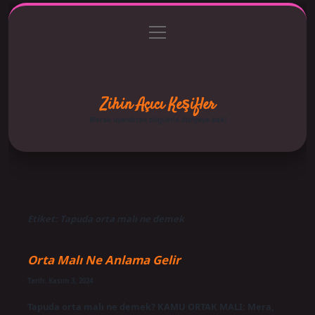
menüyü
Anasayfa
Gizlilik Politikası
Yasal Uyarı
aç
Hakkımızda
Zihin Açıcı Keşifler
Merak uyandıran bilgilerle dünyaya bak!
Etiket:
Tapuda orta malı ne demek
Orta Malı Ne Anlama Gelir
Tarih: Kasım 3, 2024
Tapuda orta malı ne demek? KAMU ORTAK MALI: Mera,