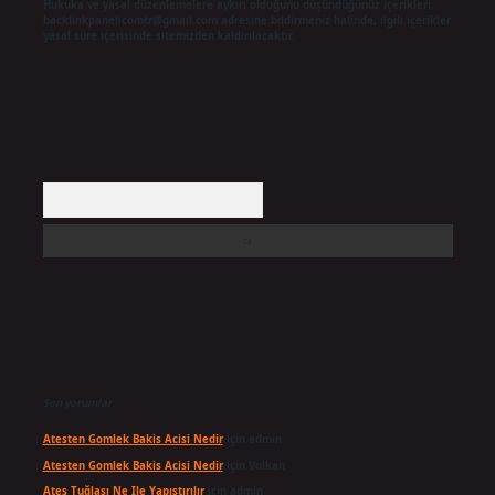
Hukuka ve yasal düzenlemelere aykırı olduğunu düşündüğünüz içerikleri,
backlinkpanelicomtr@gmail.com
adresine bildirmeniz halinde, ilgili içerikler
yasal süre içerisinde sitemizden kaldırılacaktır.
Arama
Son yorumlar
Atesten Gomlek Bakis Acisi Nedir
için
admin
Atesten Gomlek Bakis Acisi Nedir
için
Volkan
Ateş Tuğlası Ne Ile Yapıştırılır
için
admin