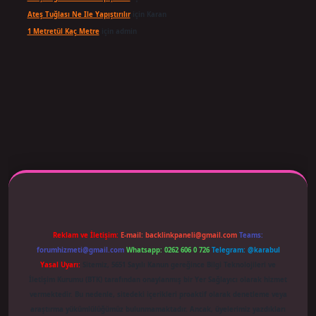
Ateş Tuğlası Ne Ile Yapıştırılır
için
Karan
1 Metretül Kaç Metre
için
admin
iş adresi güncellendi
betexper.xyz
m elexbet
Reklam ve İletişim:
E-mail:
backlinkpaneli@gmail.com
Teams:
forumhizmeti@gmail.com
Whatsapp: 0262 606 0 726
Telegram: @karabul
Yasal Uyarı:
Sitemiz, 5651 Sayılı Kanun gereğince Bilgi Teknolojileri ve
İletişim Kurumu (BTK) tarafından onaylanmış bir Yer Sağlayıcı olarak hizmet
vermektedir. Bu nedenle, sitedeki içerikleri proaktif olarak denetleme veya
araştırma yükümlülüğümüz bulunmamaktadır. Ancak, üyelerimiz yazdıkları