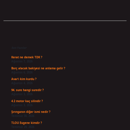
Sidebar
Son Yazılar
Kerat ne demek TDK ?
Ağustos 7, 2026
Borç alacak bakiyesi ne anlama gelir ?
Ağustos 6, 2026
Avar’ı kim kurdu ?
Ağustos 4, 2026
94. sure hangi suredir ?
Ağustos 3, 2026
4.2 motor kaç silindir ?
Ağustos 3, 2026
Şırınganın diğer ismi nedir ?
Temmuz 30, 2026
TLOU Eugene kimdir ?
Temmuz 29, 2026