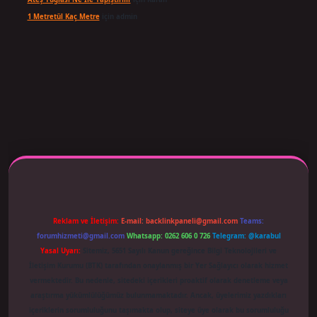
1 Metretül Kaç Metre
için
admin
 adresi güncellendi
betexper.xyz
m elexbet
Reklam ve İletişim:
E-mail:
backlinkpaneli@gmail.com
Teams:
forumhizmeti@gmail.com
Whatsapp: 0262 606 0 726
Telegram: @karabul
Yasal Uyarı:
Sitemiz, 5651 Sayılı Kanun gereğince Bilgi Teknolojileri ve
İletişim Kurumu (BTK) tarafından onaylanmış bir Yer Sağlayıcı olarak hizmet
vermektedir. Bu nedenle, sitedeki içerikleri proaktif olarak denetleme veya
araştırma yükümlülüğümüz bulunmamaktadır. Ancak, üyelerimiz yazdıkları
içeriklerin sorumluluğunu taşımakta olup, siteye üye olarak bu sorumluluğu