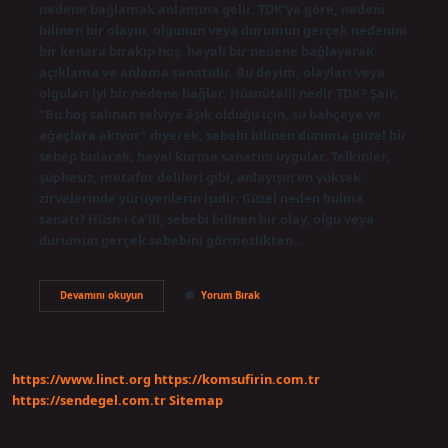
nedene bağlamak anlamına gelir. TDK’ya göre, nedeni
bilinen bir olayın, olgunun veya durumun gerçek nedenini
bir kenara bırakıp hoş, hayali bir nedene bağlayarak
açıklama ve anlama sanatıdır. Bu deyim, olayları veya
olguları iyi bir nedene bağlar. Hüsnütalil nedir TDK? Şair,
“Bu hoş salınan selviye âşık olduğu için, su bahçeye ve
ağaçlara akıyor” diyerek, sebebi bilinen duruma güzel bir
sebep bularak, hayal kurma sanatını uygular. Telkinler,
şüphesiz, metafor delileri gibi, anlayışın en yüksek
zirvelerinde yürüyenlerin işidir. Güzel neden bulma
sanatı? Hüsn-i ta’lil, sebebi bilinen bir olay, olgu veya
durumun gerçek sebebini görmezlikten…
Hüsnü
Devamını okuyun
Yorum Bırak
Talil
Nedir
Edebiyat
Örnek
https://www.linct.org
https://komsufirin.com.tr
https://sendegel.com.tr
Sitemap