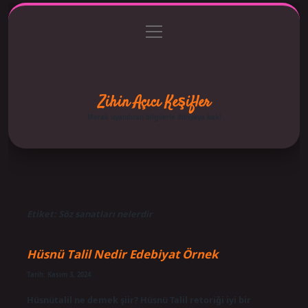
menüyü
Anasayfa
Gizlilik Politikası
Yasal Uyarı
aç
Hakkımızda
Zihin Açıcı Keşifler
Merak uyandıran bilgilerle dünyaya bak!
Etiket:
Söz sanatları nelerdir
Hüsnü Talil Nedir Edebiyat Örnek
Tarih: Kasım 3, 2024
Hüsnütalil ne demek şiir? Hüsnü Talil retoriği iyi bir