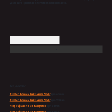
yasal süre içerisinde sitemizden kaldırılacaktır.
Arama
Son yorumlar
Atesten Gomlek Bakis Acisi Nedir
için
admin
Atesten Gomlek Bakis Acisi Nedir
için
Volkan
Ateş Tuğlası Ne Ile Yapıştırılır
için
admin
Ateş Tuğlası Ne Ile Yapıştırılır
için
Karan