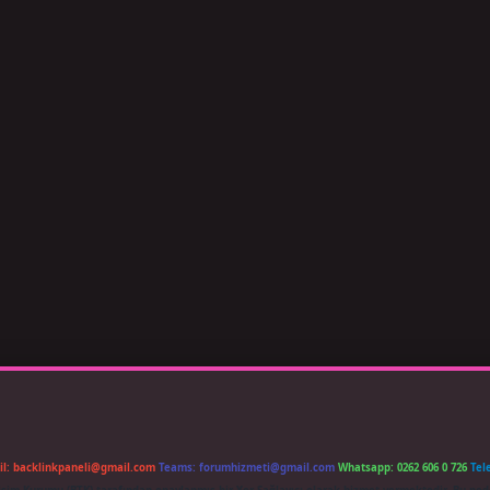
il:
backlinkpaneli@gmail.com
Teams:
forumhizmeti@gmail.com
Whatsapp: 0262 606 0 726
Tel