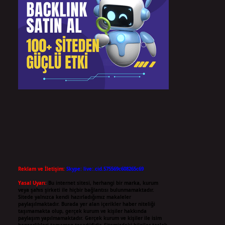
Reklam ve İletişim:
Skype: live:.cid.575569c608265c69
Yasal Uyarı:
Bu internet sitesi, herhangi bir marka, kurum
veya şahıs şirketi ile hiçbir bağlantısı bulunmamaktadır.
Sitede yalnızca kendi hazırladığımız makaleler
paylaşılmaktadır. Burada yer alan içerikler haber niteliği
taşımamakta olup, gerçek kurum ve kişiler hakkında
paylaşım yapılmamaktadır. Gerçek kurum ve kişiler ile isim