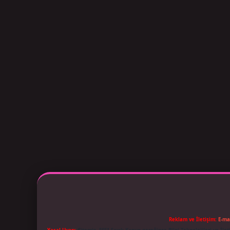
Reklam ve İletişim:
E-ma