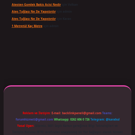
Atesten Gomlek Bakis Acisi Nedir
için
Volkan
Ateş Tuğlası Ne Ile Yapıştırılır
için
admin
Ateş Tuğlası Ne Ile Yapıştırılır
için
Karan
1 Metretül Kaç Metre
için
admin
 adresi güncellendi
betexper.xyz
m elexbet
Reklam ve İletişim:
E-mail:
backlinkpaneli@gmail.com
Teams:
forumhizmeti@gmail.com
Whatsapp: 0262 606 0 726
Telegram: @karabul
Yasal Uyarı:
Sitemiz, 5651 Sayılı Kanun gereğince Bilgi Teknolojileri ve
İletişim Kurumu (BTK) tarafından onaylanmış bir Yer Sağlayıcı olarak hizmet