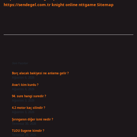
https://sendegel.com.tr
knight online
nttgame
Sitemap
Sidebar
Son Yazılar
Borç alacak bakiyesi ne anlama gelir ?
Ağustos 6, 2026
Avar’ı kim kurdu ?
Ağustos 4, 2026
94. sure hangi suredir ?
Ağustos 3, 2026
4.2 motor kaç silindir ?
Ağustos 3, 2026
Şırınganın diğer ismi nedir ?
Temmuz 30, 2026
TLOU Eugene kimdir ?
Temmuz 29, 2026