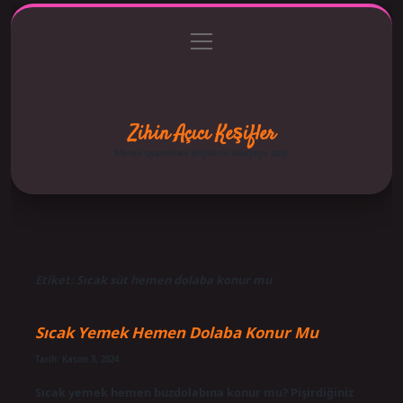
menüyü
Anasayfa
Gizlilik Politikası
Yasal Uyarı
aç
Hakkımızda
Zihin Açıcı Keşifler
Merak uyandıran bilgilerle dünyaya bak!
Etiket:
Sıcak süt hemen dolaba konur mu
Sıcak Yemek Hemen Dolaba Konur Mu
Tarih: Kasım 3, 2024
Sıcak yemek hemen buzdolabına konur mu? Pişirdiğiniz