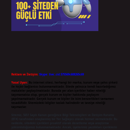
Reklam ve İletişim:
Skype: live:.cid.575569c608265c69
Yasal Uyarı:
Bu internet sitesi, herhangi bir marka, kurum veya şahıs şirketi
ile hiçbir bağlantısı bulunmamaktadır. Sitede yalnızca kendi hazırladığımız
makaleler paylaşılmaktadır. Burada yer alan içerikler haber niteliği
taşımamakta olup, gerçek kurum ve kişiler hakkında paylaşım
yapılmamaktadır. Gerçek kurum ve kişiler ile isim benzerlikleri tamamen
tesadüfidir. Sitemizdeki bilgiler taslak halindedir ve tavsiye niteliği
taşımazlar.
Sitemiz, 5651 Sayılı Kanun gereğince Bilgi Teknolojileri ve İletişim Kurumu
(BTK) tarafından onaylanmış bir Yer Sağlayıcı olarak hizmet vermektedir. Bu
nedenle, sitedeki içerikleri proaktif olarak denetleme veya araştırma
yükümlülüğümüz bulunmamaktadır. Ancak, üyelerimiz yazdıkları içeriklerin