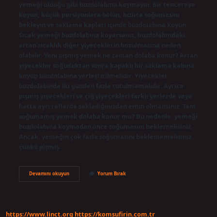
yemeği olduğu gibi buzdolabına koymayın. Bir tencereye
koyun, küçük porsiyonlara bölün, hızlıca soğumasını
bekleyin ve saklama kapları içinde buzdolabına koyun.
Sıcak yemeği buzdolabına koyarsanız, buzdolabındaki
artan sıcaklık diğer yiyeceklerin bozulmasına neden
olabilir. Yeni pişmiş yemek ne zaman dolaba konur? Artan
yiyecekler soğuduktan sonra kapaklı bir saklama kabına
koyup buzdolabına yerleştirilmelidir. Yiyecekler
buzdolabında iki günden fazla tutulmamalıdır. Ayrıca
pişmiş yiyecekleri ve çiğ yiyecekleri farklı yerlerde veya
hatta ayrı raflarda sakladığınızdan emin olmalısınız. Tam
soğumamış yemek dolaba konur mu? Bu nedenle, yemeği
buzdolabına koymadan önce soğumasını beklemelisiniz.
Ancak, yemeğin çok fazla soğumasını beklememelisiniz
çünkü pişmiş…
Sıcak
Devamını okuyun
Yorum Bırak
Yemek
Hemen
Dolaba
Konur
Mu
https://www.linct.org
https://komsufirin.com.tr