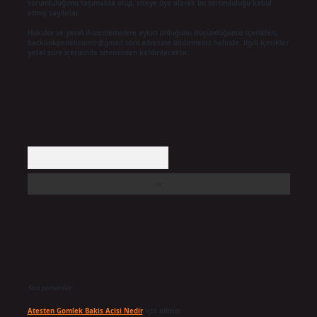
sorumluluğunu taşımakta olup, siteye üye olarak bu sorumluluğu kabul
etmiş sayılırlar.
Hukuka ve yasal düzenlemelere aykırı olduğunu düşündüğünüz içerikleri,
backlinkpanelicomtr@gmail.com
adresine bildirmeniz halinde, ilgili içerikler
yasal süre içerisinde sitemizden kaldırılacaktır.
Arama
Son yorumlar
Atesten Gomlek Bakis Acisi Nedir
için
admin