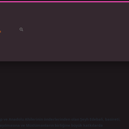
a
betci
vdc
 ve Anadolu Ahilerinin önderlerinden olan Şeyh Edebali, basireti,
 yayılmasına ve Müslümanların birliğine büyük katkılarda