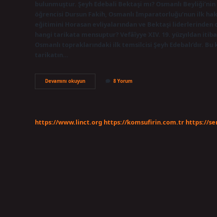
bulunmuştur. Şeyh Edebali Bektaşi mı? Osmanlı Beyliği’nin 
öğrencisi Dursun Fakih, Osmanlı İmparatorluğu’nun ilk haki
eğitimini Horasan evliyalarından ve Bektaşi liderlerinden
hangi tarikata mensuptur? Vefâîyye XIV. 19. yüzyıldan itib
Osmanlı topraklarındaki ilk temsilcisi Şeyh Edebalı’dır. Bu
tarikatın…
Şeyh
Devamını okuyun
8 Yorum
Edebali
Alevi
Mı
https://www.linct.org
https://komsufirin.com.tr
https://s