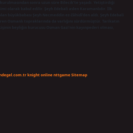
kurulmasından sonra uzun süre Bilecik’te yaşadı. Yetiştirdiği
mi olarak kabul edilir. Şeyh Edebali aslen Karamanlıdır. İlk
 olan büyükbabası Şeyh Necmeddin ez-Zâhidî’den aldı. Şeyh Edebali
aren Osmanlı topraklarında da varlığını sürdürmüştür. Tarikatın
 kişinin beyliğin kurucusu Osman Gazi’nin kayınpederi olması,
endegel.com.tr
knight online
nttgame
Sitemap