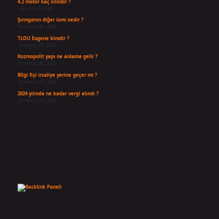
4.2 motor kaç silindir ?
Ağustos 3, 2026
Şırınganın diğer ismi nedir ?
Temmuz 30, 2026
TLOU Eugene kimdir ?
Temmuz 29, 2026
Kozmopolit yapı ne anlama gelir ?
Temmuz 26, 2026
Bilgi fişi irsaliye yerine geçer mi ?
Temmuz 25, 2026
2024 yılında ne kadar vergi alındı ?
Temmuz 24, 2026