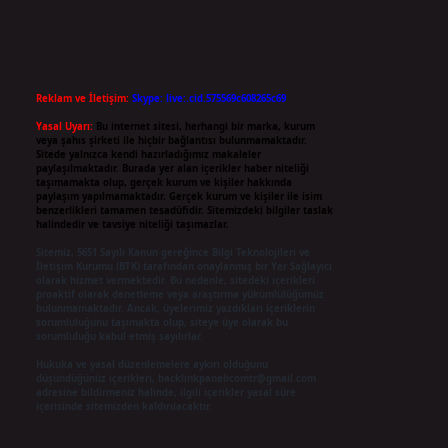
Reklam ve İletişim:
Skype: live:.cid.575569c608265c69
Yasal Uyarı:
Bu internet sitesi, herhangi bir marka, kurum
veya şahıs şirketi ile hiçbir bağlantısı bulunmamaktadır.
Sitede yalnızca kendi hazırladığımız makaleler
paylaşılmaktadır. Burada yer alan içerikler haber niteliği
taşımamakta olup, gerçek kurum ve kişiler hakkında
paylaşım yapılmamaktadır. Gerçek kurum ve kişiler ile isim
benzerlikleri tamamen tesadüfidir. Sitemizdeki bilgiler taslak
halindedir ve tavsiye niteliği taşımazlar.
Sitemiz, 5651 Sayılı Kanun gereğince Bilgi Teknolojileri ve
İletişim Kurumu (BTK) tarafından onaylanmış bir Yer Sağlayıcı
olarak hizmet vermektedir. Bu nedenle, sitedeki içerikleri
proaktif olarak denetleme veya araştırma yükümlülüğümüz
bulunmamaktadır. Ancak, üyelerimiz yazdıkları içeriklerin
sorumluluğunu taşımakta olup, siteye üye olarak bu
sorumluluğu kabul etmiş sayılırlar.
Hukuka ve yasal düzenlemelere aykırı olduğunu
düşündüğünüz içerikleri,
backlinkpanelicomtr@gmail.com
adresine bildirmeniz halinde, ilgili içerikler yasal süre
içerisinde sitemizden kaldırılacaktır.