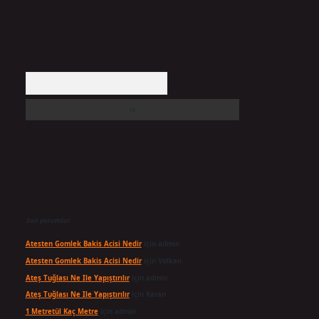
Arama
Son yorumlar
Atesten Gomlek Bakis Acisi Nedir
için
admin
Atesten Gomlek Bakis Acisi Nedir
için
Volkan
Ateş Tuğlası Ne Ile Yapıştırılır
için
admin
Ateş Tuğlası Ne Ile Yapıştırılır
için
Karan
1 Metretül Kaç Metre
için
admin