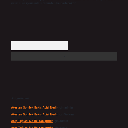
yasal süre içerisinde sitemizden kaldırılacaktır.
Arama
Son yorumlar
Atesten Gomlek Bakis Acisi Nedir
için
admin
Atesten Gomlek Bakis Acisi Nedir
için
Volkan
Ateş Tuğlası Ne Ile Yapıştırılır
için
admin
Ateş Tuğlası Ne Ile Yapıştırılır
için
Karan