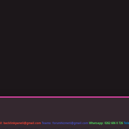
il:
backlinkpaneli@gmail.com
Teams:
forumhizmeti@gmail.com
Whatsapp: 0262 606 0 726
Tel