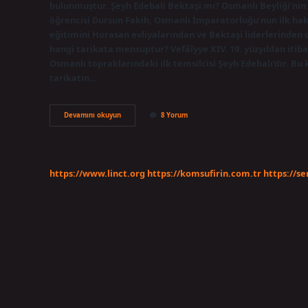
bulunmuştur. Şeyh Edebali Bektaşi mı? Osmanlı Beyliği’nin 
öğrencisi Dursun Fakih, Osmanlı İmparatorluğu’nun ilk haki
eğitimini Horasan evliyalarından ve Bektaşi liderlerinden
hangi tarikata mensuptur? Vefâîyye XIV. 19. yüzyıldan itib
Osmanlı topraklarındaki ilk temsilcisi Şeyh Edebalı’dır. Bu
tarikatın…
Şeyh
Devamını okuyun
8 Yorum
Edebali
Alevi
Mı
https://www.linct.org
https://komsufirin.com.tr
https://s