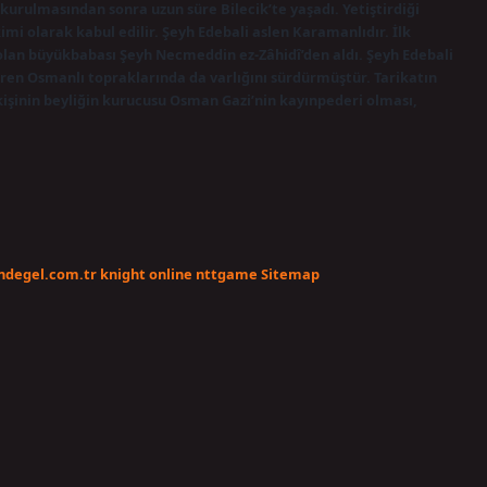
kurulmasından sonra uzun süre Bilecik’te yaşadı. Yetiştirdiği
mi olarak kabul edilir. Şeyh Edebali aslen Karamanlıdır. İlk
 olan büyükbabası Şeyh Necmeddin ez-Zâhidî’den aldı. Şeyh Edebali
aren Osmanlı topraklarında da varlığını sürdürmüştür. Tarikatın
 kişinin beyliğin kurucusu Osman Gazi’nin kayınpederi olması,
endegel.com.tr
knight online
nttgame
Sitemap