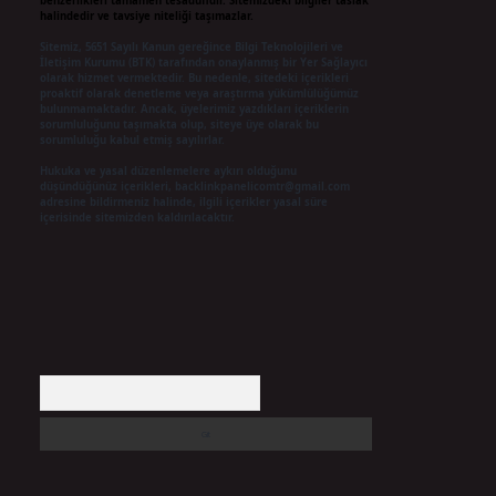
benzerlikleri tamamen tesadüfidir. Sitemizdeki bilgiler taslak
halindedir ve tavsiye niteliği taşımazlar.
Sitemiz, 5651 Sayılı Kanun gereğince Bilgi Teknolojileri ve
İletişim Kurumu (BTK) tarafından onaylanmış bir Yer Sağlayıcı
olarak hizmet vermektedir. Bu nedenle, sitedeki içerikleri
proaktif olarak denetleme veya araştırma yükümlülüğümüz
bulunmamaktadır. Ancak, üyelerimiz yazdıkları içeriklerin
sorumluluğunu taşımakta olup, siteye üye olarak bu
sorumluluğu kabul etmiş sayılırlar.
Hukuka ve yasal düzenlemelere aykırı olduğunu
düşündüğünüz içerikleri,
backlinkpanelicomtr@gmail.com
adresine bildirmeniz halinde, ilgili içerikler yasal süre
içerisinde sitemizden kaldırılacaktır.
Arama