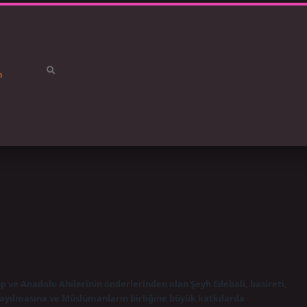
a
betci
vdc
 ve Anadolu Ahilerinin önderlerinden olan Şeyh Edebali, basireti,
 yayılmasına ve Müslümanların birliğine büyük katkılarda