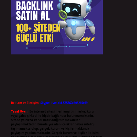
Reklam ve İletişim:
Skype: live:.cid.575569c608265c69
Yasal Uyarı:
Bu internet sitesi, herhangi bir marka, kurum
veya şahıs şirketi ile hiçbir bağlantısı bulunmamaktadır.
Sitede yalnızca kendi hazırladığımız makaleler
paylaşılmaktadır. Burada yer alan içerikler haber niteliği
taşımamakta olup, gerçek kurum ve kişiler hakkında
paylaşım yapılmamaktadır. Gerçek kurum ve kişiler ile isim