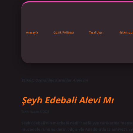
Anasayfa
Gizlilik Politikası
Yasal Uyarı
Hakkımızd
Etiket:
Osmanlıyı kuranlar Alevi mi
Şeyh Edebali Alevi Mı
Tarih: Kasım 3, 2024
Şeyh Edebali’nin mezhebi nedir? Vefâiyye tarikatına mensup
mücadele ruhu ve derin bilgisiyle Anadolu’da İslamiyet’in