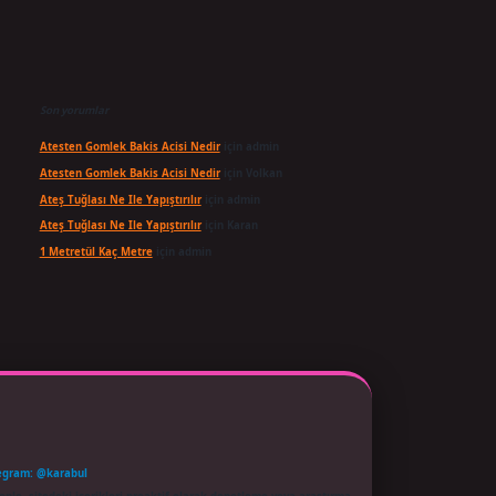
Son yorumlar
Atesten Gomlek Bakis Acisi Nedir
için
admin
Atesten Gomlek Bakis Acisi Nedir
için
Volkan
Ateş Tuğlası Ne Ile Yapıştırılır
için
admin
Ateş Tuğlası Ne Ile Yapıştırılır
için
Karan
1 Metretül Kaç Metre
için
admin
egram: @karabul