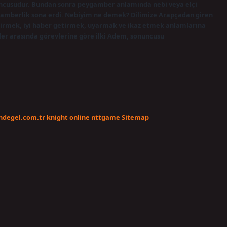
ncusudur. Bundan sonra peygamber anlamında nebi veya elçi
gamberlik sona erdi. Nebiyim ne demek? Dilimize Arapçadan giren
tirmek, iyi haber getirmek, uyarmak ve ikaz etmek anlamlarına
ler arasında görevlerine göre ilki Adem, sonuncusu
endegel.com.tr
knight online
nttgame
Sitemap