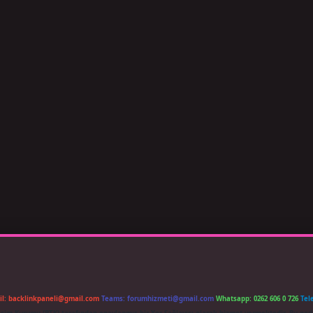
il:
backlinkpaneli@gmail.com
Teams:
forumhizmeti@gmail.com
Whatsapp: 0262 606 0 726
Tel