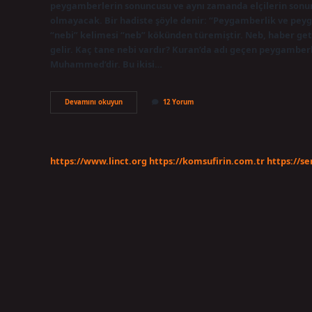
peygamberlerin sonuncusu ve aynı zamanda elçilerin sonu
olmayacak. Bir hadiste şöyle denir: “Peygamberlik ve pey
“nebi” kelimesi “neb” kökünden türemiştir. Neb, haber ge
gelir. Kaç tane nebi vardır? Kuran’da adı geçen peygamber
Muhammed’dir. Bu ikisi…
Nebi
Devamını okuyun
12 Yorum
Insan
Nedir
https://www.linct.org
https://komsufirin.com.tr
https://s