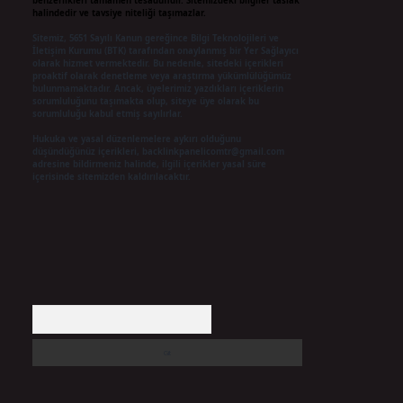
benzerlikleri tamamen tesadüfidir. Sitemizdeki bilgiler taslak
halindedir ve tavsiye niteliği taşımazlar.
Sitemiz, 5651 Sayılı Kanun gereğince Bilgi Teknolojileri ve
İletişim Kurumu (BTK) tarafından onaylanmış bir Yer Sağlayıcı
olarak hizmet vermektedir. Bu nedenle, sitedeki içerikleri
proaktif olarak denetleme veya araştırma yükümlülüğümüz
bulunmamaktadır. Ancak, üyelerimiz yazdıkları içeriklerin
sorumluluğunu taşımakta olup, siteye üye olarak bu
sorumluluğu kabul etmiş sayılırlar.
Hukuka ve yasal düzenlemelere aykırı olduğunu
düşündüğünüz içerikleri,
backlinkpanelicomtr@gmail.com
adresine bildirmeniz halinde, ilgili içerikler yasal süre
içerisinde sitemizden kaldırılacaktır.
Arama