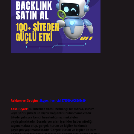
Reklam ve İletişim:
Skype: live:.cid.575569c608265c69
Yasal Uyarı:
Bu internet sitesi, herhangi bir marka, kurum
veya şahıs şirketi ile hiçbir bağlantısı bulunmamaktadır.
Sitede yalnızca kendi hazırladığımız makaleler
paylaşılmaktadır. Burada yer alan içerikler haber niteliği
taşımamakta olup, gerçek kurum ve kişiler hakkında
paylaşım yapılmamaktadır. Gerçek kurum ve kişiler ile isim